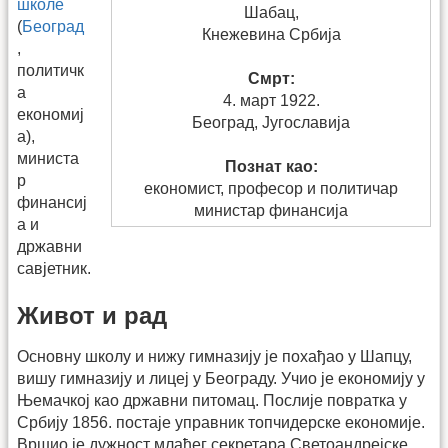
школе
Шабац,
(
Београд
Кнежевина Србија
,
политичк
Смрт:
а
4. март 1922.
економиј
Београд, Југославија
а),
министа
Познат као:
р
економист, професор и политичар
финансиј
министар финансија
а и
државни
савјетник.
Живот и рад
Основну школу и нижу гимназију је похађао у Шапцу,
вишу гимназију и лицеј у Београду. Учио је економију у
Њемачкој као државни питомац. Послије повратка у
Србију 1856. постаје управник топчидерске економије.
Вршио је дужност млађег секретара Светоандрејске