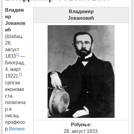
Владим
Владимир
ир
Јовановић
Јованов
ић
(Шабац,
28.
август
1)
1833
—
Београд,
4. март
2)
1922),
српски
економи
ста,
политича
р и
писац,
професо
Рођење:
р
Велике
28. август 1833.