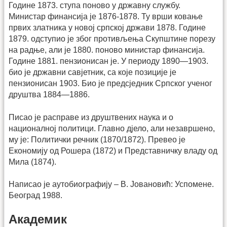
Године 1873. ступа поново у државну службу.
Министар финансија је 1876-1878. Ту врши ковање
првих златника у новој српској држави 1878. Године
1879. одступио је због противљења Скупштине порезу
на радње, али је 1880. поново министар финансија.
Године 1881. пензионисан је. У периоду 1890—1903.
био је државни савјетник, са које позиције је
пензионисан 1903. Био је предсједник Српског ученог
друштва 1884—1886.
Писао је расправе из друштвених наука и о
националној политици. Главно дјело, али незавршено,
му је: Политички речник (1870/1872). Превео је
Економију од Рошера (1872) и Представничку владу од
Мила (1874).
Написао је аутобиографију – В. Јовановић: Успомене.
Београд 1988.
Академик