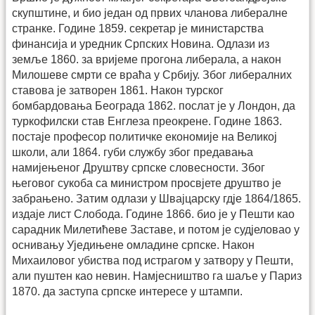
скупштине, и био један од првих чланова либералне
странке. Године 1859. секретар је министарства
финансија и уредник Српских Новина. Одлази из
земље 1860. за вријеме прогона либерала, а након
Милошеве смрти се враћа у Србију. Због либералних
ставова је затворен 1861. Након турског
бомбардовања Београда 1862. послат је у Лондон, да
туркофилски став Енглеза преокрене. Године 1863.
постаје професор политичке економије на Великој
школи, али 1864. губи службу због предавања
намијењеног Друштву српске словесности. Због
његовог сукоба са министром просвјете друштво је
забрањено. Затим одлази у Швајцарску гдје 1864/1865.
издаје лист Слобода. Године 1866. био је у Пешти као
сарадник Милетићеве Заставе, и потом је судјеловао у
оснивању Уједињене омладине српске. Након
Михаиловог убиства под истрагом у затвору у Пешти,
али пуштен као невин. Намјесништво га шаље у Париз
1870. да заступа српске интересе у штампи.