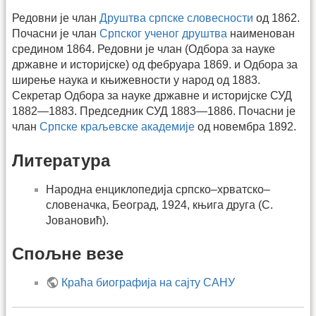
Редовни је члан
Друштва српске словесности
од 1862.
Почасни је члан
Српског ученог друштва
наименован
средином 1864. Редовни је члан (Одбора за науке
државне и историјске) од фебруара 1869. и Одбора за
ширење наука и књижевности у народ од 1883.
Секретар Одбора за науке државне и историјске СУД
1882—1883. Председник СУД 1883—1886. Почасни је
члан
Српске краљевске академије
од новембра 1892.
Литература
Народна енциклопедија српско–хрватско–
словеначка, Београд, 1924, књига друга (С.
Јовановић).
Спољне везе
Краћа биографија на сајту САНУ