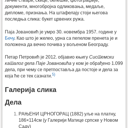
личне ствари, скице, белешке, фотографије,
документи, многобројна одликовања, медаље,
дипломе, признања. На штафелају стоји његова
последња слика: букет црвених ружа.
Паја Јовановић је умро 30. новембра 1957. године у
Бечу
. Као што је желео, урна са пепелом пренета је и
положена да вечно почива у вољеном Београду.
Петар Петровић је 2012. објавио књигу
Системски
каталог дела Паје Јовановића
у ком је обрађено 1.099
дела, при чему се претпоставља да постоје и дела за
5)
која ће се тек сазнати.
Галерија слика
Дела
РАЊЕНИ ЦРНОГОРАЦ (1882) уље на платну,
186×114см (у Галерији Матице српске у Новом
Саду)