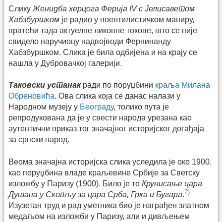
Слику
Женидба херцога Ферија IV с Јелисаветом
Хабзбуршком
је радио у поентилистичком маниру,
пратећи тада актуелне ликовне токове, што се није
свидело наручиоцу надвојводи Фернинанду
Хабзбуршком. Слика је била одбијена и на крају се
нашла у Дубровачкој галерији.
Таковски устанак
ради по поруџбини
краља Милана
Обреновића
. Ова слика која се данас налази у
Народном музеју у
Београду
, толико пута је
репродукована да је у свести народа урезана као
аутентични приказ тог значајног историјског догађаја
за српски народ.
Веома значајна историјска слика уследила је око 1900.
као поруџбина владе краљевине Србије за Светску
изложбу у Паризу (1900). Било је то
Крунисање цара
2)
Душана у Скопљу за цара Срба, Грка и Бугара
.
Изузетан труд и рад уметника био је награђен златном
медаљом на изложби у Паризу, али и дивљењем