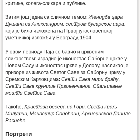
критике, колега-сликара и публике.
Затим још једна са сличном темом:
Женидба цара
Душана са Александром, сестром бугарског цара
,
која је била изложена на Првој југословенској
уметничкој изложби у Београду, 1904.
У овом периоду Паја се бавио и црквеним
сликарством: израдио је иконостас Саборне цркве у
Новом Саду и иконостас цркве у Долову, насликао је
призоре из живота Светог Саве за Саборну цркву у
Сремским Карловцима:
Свети Сава мири браћу
,
Свети Сава крунише Првовенчаног
,
Спаљивање
мошти Светог Саве
.
Такође,
Христова беседа на Гори, Свети краљ
Милутин, Манастир Сопоћани, Архиепископ Данило,
Распеће
.
Портрети