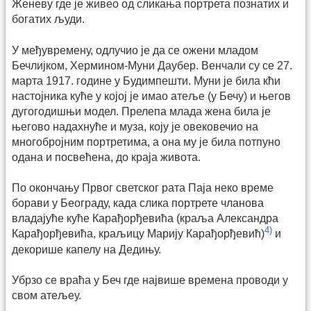
Женеву где је живео од сликања портрета познатих и
богатих људи.
У међувремену, одлучио је да се ожени младом
Бечлијком, Хермином-Муни Даубер. Венчали су се 27.
марта 1917. године у Будимпешти. Муни је била кћи
настојника куће у којој је имао атеље (у Бечу) и његов
дугогодишњи модел. Прелепа млада жена била је
његово надахнуће и муза, коју је овековечио на
многобројним портретима, а она му је била потпуно
одана и посвећена, до краја живота.
По окончању Првог светског рата Паја неко време
борави у Београду, када слика портрете чланова
владајуће куће Карађорђевића (краља Александра
4)
Карађорђевића, краљицу Марију Карађорђевић)
и
декорише капелу на Дедињу.
Убрзо се враћа у Беч где највише времена проводи у
свом атељеу.