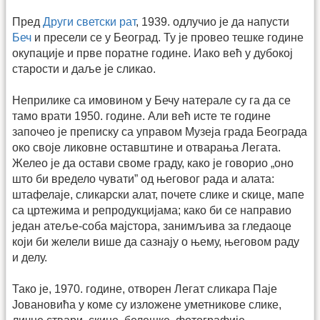
Пред
Други светски рат
, 1939. одлучио је да напусти
Беч
и пресели се у Београд. Ту је провео тешке године
окупације и прве поратне године. Иако већ у дубокој
старости и даље је сликао.
Неприлике са имовином у Бечу натерале су га да се
тамо врати 1950. године. Али већ исте те године
започео је преписку са управом Музеја града Београда
око своје ликовне оставштине и отварања Легата.
Желео је да остави своме граду, како је говорио „оно
што би вредело чувати” од његовог рада и алата:
штафелаје, сликарски алат, почете слике и скице, мапе
са цртежима и репродукцијама; како би се направио
један атеље-соба мајстора, занимљива за гледаоце
који би желели више да сазнају о њему, његовом раду
и делу.
Тако је, 1970. године, отворен Легат сликара Паје
Јовановића у коме су изложене уметникове слике,