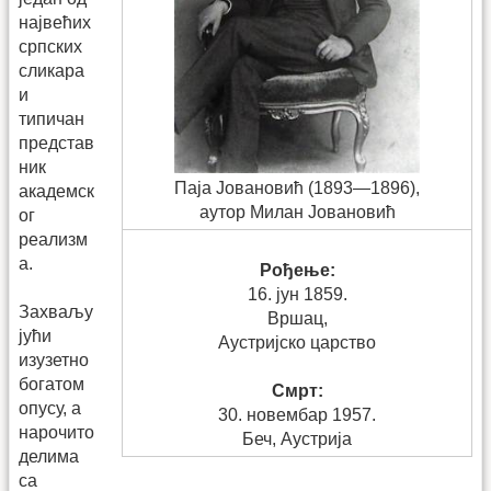
највећих
српских
сликара
и
типичан
представ
ник
Паја Јовановић (1893—1896),
академск
аутор Милан Јовановић
ог
реализм
а.
Рођење:
16. јун 1859.
Захваљу
Вршац,
јући
Аустријско царство
изузетно
богатом
Смрт:
опусу, а
30. новембар 1957.
нарочито
Беч, Аустрија
делима
са