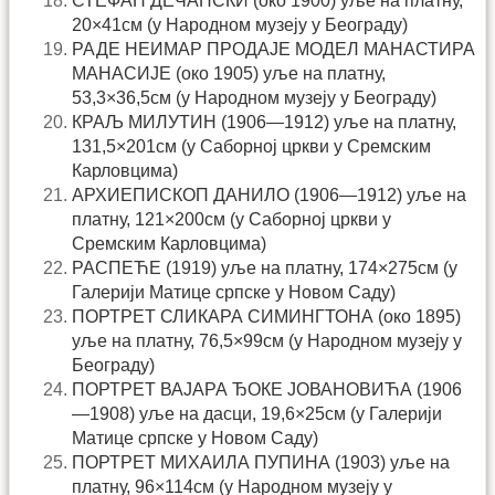
СТЕФАН ДЕЧАНСКИ (око 1900) уље на платну,
20×41см (у Народном музеју у Београду)
РАДЕ НЕИМАР ПРОДАЈЕ МОДЕЛ МАНАСТИРА
МАНАСИЈЕ (око 1905) уље на платну,
53,3×36,5см (у Народном музеју у Београду)
КРАЉ МИЛУТИН (1906—1912) уље на платну,
131,5×201см (у Саборној цркви у Сремским
Карловцима)
АРХИЕПИСКОП ДАНИЛО (1906—1912) уље на
платну, 121×200см (у Саборној цркви у
Сремским Карловцима)
РАСПЕЋЕ (1919) уље на платну, 174×275см (у
Галерији Матице српске у Новом Саду)
ПОРТРЕТ СЛИКАРА СИМИНГТОНА (око 1895)
уље на платну, 76,5×99см (у Народном музеју у
Београду)
ПОРТРЕТ ВАЈАРА ЂОКЕ ЈОВАНОВИЋА (1906
—1908) уље на дасци, 19,6×25см (у Галерији
Матице српске у Новом Саду)
ПОРТРЕТ МИХАИЛА ПУПИНА (1903) уље на
платну, 96×114см (у Народном музеју у