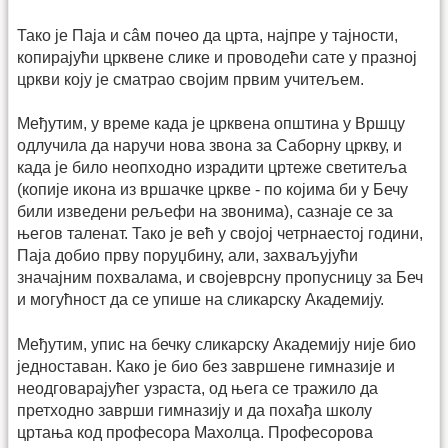
Тако је Паја и сâм почео да црта, најпре у тајности,
копирајући црквене слике и проводећи сате у празној
цркви коју је сматрао својим првим учитељем.
Међутим, у време када је црквена општина у Вршцу
одлучила да наручи нова звона за Саборну цркву, и
када је било неопходно израдити цртеже светитеља
(копије икона из вршачке цркве - по којима би у Бечу
били изведени рељефи на звонима), сазнаје се за
његов таленат. Тако је већ у својој четрнаестој години,
Паја добио прву поруџбину, али, захваљујући
значајним похвалама, и својеврсну пропусницу за Беч
и могућност да се упише на сликарску Академију.
Међутим, упис на бечку сликарску Академију није био
једноставан. Како је био без завршене гимназије и
неодговарајућег узраста, од њега се тражило да
претходно заврши гимназију и да похађа школу
цртања код професора Махолца. Професорова