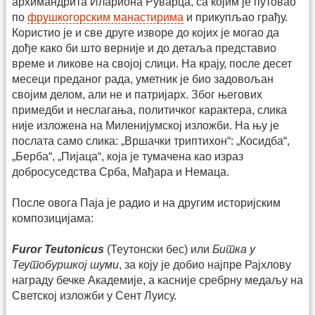
архимандрита Илариона Руварца, са којим је путовао
по
фрушкогорским манастирима
и прикупљао грађу.
Користио је и све друге изворе до којих је могао да
дође како би што верније и до детаља представио
време и ликове на својој слици. На крају, после десет
месеци преданог рада, уметник је био задовољан
својим делом, али не и патријарх. Због његових
примедби и неслагања, политичког карактера, слика
није изложена на Миленијумској изложби. На њу је
послата само слика: „Вршачки триптихон“: „Косидба“,
„Берба“, „Пијаца“, која је тумачена као израз
добросуседства Срба, Мађара и Немаца.
После овога Паја је радио и на другим историјским
композицијама:
Furor Teutonicus
(Теутонски бес) или
Битка у
Теутобуршкој шуми
, за коју је добио најпре Рајхлову
награду бечке Академије, а касније сребрну медаљу на
Светској изложби у Сент Луису.