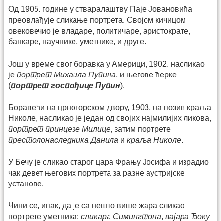
Од 1905. године у стваралаштву Паје Јовановића
преовлађује сликање портрета. Својом кичицом
овековечио је владаре, политичаре, аристократе,
банкаре, научнике, уметнике, и друге.
Још у време свог боравка у Америци, 1902. насликао
је
портрет Михаила Пупина
, и његове ћерке
(
портрет госпођице Пупин
).
Боравећи на црногорском двору, 1903, на позив краља
Николе, насликао је један од својих најмилијих ликова,
портрет принцезе Милице
, затим портрете
престолонаследника Данила
и
краља Николе
.
У Бечу је сликао старог цара Фрању Јосифа и израдио
чак девет његових портрета за разне аустријске
установе.
Чини се, ипак, да је са нешто више жара сликао
портрете уметника:
сликара Симингтона
,
вајара Ђоку