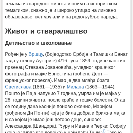
темама из народног живота и оним са историјском
тематиком, снажно је и широко утицао на ликовно
образовање, културу али и на родољубље народа.
Живот и стваралаштво
Детињство и школовање
Рођен је у
Вршцу
, (Војводство Србија и Тамишки Банат
тада у склопу Аустрије) 4/16. јуна 1859. године као син
првенац Стевана Јовановића, угледног вршачког
фотографа и мајке Ернестина (рођене Деот —
француског порекла). Имао је два млађа брата
Светислава
(1861—1935) и
Милана
(1863—1944).
Пошто је Паја напунио 7 година, умрла им је мајка у
28. години живота, после краће и тешке болести. Отац
се годину дана касније поново оженио, Маријом
(рођеном Ди Понти) која је била добра и брижна мајка
и са којом је имао још петоро деце, синове:
Александра (Шандора), Ђуру и Ивана и ћерке: Софију
1)
(која је умрла као девојка) и најмлађу Тинку.
Тако је