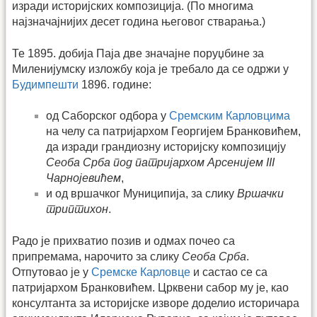
изради историјских композиција. (По многима
најзначајнијих десет година његовог стварања.)
Те 1895. добија Паја две значајне поруџбине за
Миленијумску изложбу која је требало да се одржи у
Будимпешти
1896. године:
од Саборског одбора у
Сремским Карловцима
на челу са патријархом Георгијем Бранковићем,
да изради грандиозну историјску композицију
Сеоба Срба под патријархом Арсенијем III
Чарнојевићем
,
и од вршачког Муниципија, за слику
Вршачки
триптихон
.
Радо је прихватио позив и одмах почео са
припремама, нарочито за слику
Сеоба Срба
.
Отпутовао је у
Сремске Карловце
и састао се са
патријархом Бранковићем. Црквени сабор му је, као
консултанта за историјске изворе доделио историчара