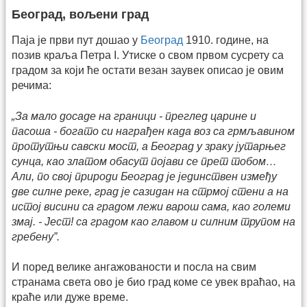
Београд, вољени град
Паја је први пут дошао у
Београд
1910. године, на
позив краља Петра I. Утиске о свом првом сусрету са
градом за који ће остати везан заувек описао је овим
речима:
„За мало досаде на граници - преглед царине и
пасоша - богато си награђен када воз са грмљавином
протутњи савски мост, а Београд у зраку јутарњег
сунца, као златом обасут појави се прет тобом…
Али, по свој природи Београд је јединствен између
две силне реке, град је сазидан на стрмој стени а на
истој висини са градом лежи варош сама, као големи
змај. - Јест! са градом као главом и силним трупом на
гребену”.
И поред велике ангажованости и посла на свим
странама света ово је био град коме се увек враћао, на
краће или дуже време.