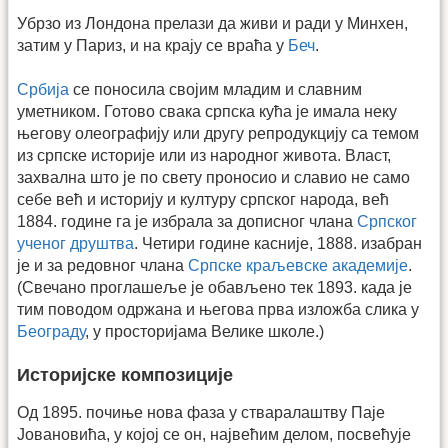
Убрзо из Лондона прелази да живи и ради у Минхен,
затим у Париз, и на крају се враћа у
Беч
.
Србија
се поносила својим младим и славним
уметником. Готово свака српска кућа је имала неку
његову олеографију или другу репродукцију са темом
из српске историје или из народног живота. Власт,
захвална што је по свету проносио и славио не само
себе већ и историју и културу српског народа, већ
1884. године га је избрала за дописног члана
Српског
ученог друштва
. Четири године касније, 1888. изабран
је и за редовног члана
Српске краљевске академије
.
(Свечано проглашеље је обављено тек 1893. када је
тим поводом одржана и његова прва изложба слика у
Београду
, у просторијама Велике школе.)
Историјске композиције
Од 1895. почиње нова фаза у стваралаштву Паје
Јовановића, у којој се он, највећим делом, посвећује