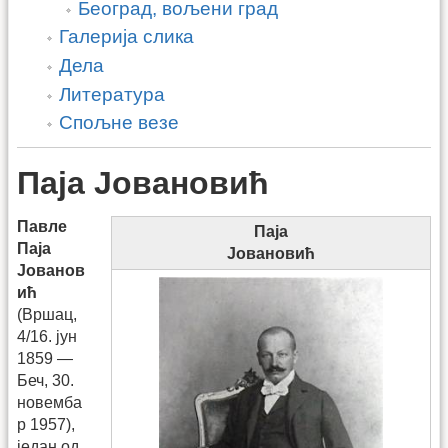
Београд, вољени град
Галерија слика
Дела
Литература
Спољне везе
Паја Јовановић
Павле
Паја
Паја
Јовановић
Јованов
ић
(Вршац,
4/16. јун
1859 —
Беч, 30.
новемба
р 1957),
један од