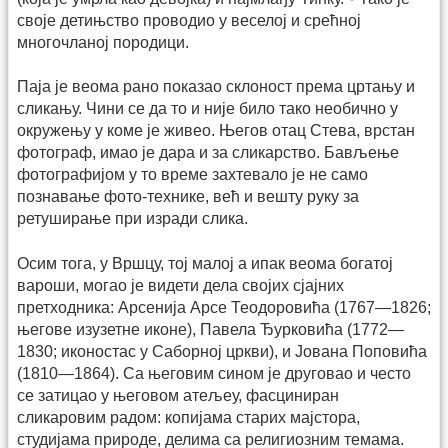
своје детињство проводио у веселој и срећној
многочланој породици.
Паја је веома рано показао склоност према цртању и
сликању. Чини се да то и није било тако необично у
окружењу у коме је живео. Његов отац Стева, врстан
фотограф, имао је дара и за сликарство. Бављење
фотографијом у то време захтевало је не само
познавање фото-технике, већ и вешту руку за
ретуширање при изради слика.
Осим тога, у Вршцу, тој малој а ипак веома богатој
вароши, могао је видети дела својих сјајних
претходника: Арсенија Арсе Теодоровића (1767—1826;
његове изузетне иконе), Павела Ђурковића (1772—
1830; иконостас у Саборној цркви), и Јована Поповића
(1810—1864). Са његовим сином је друговао и често
се затицао у његовом атељеу, фасциниран
сликаровим радом: копијама старих мајстора,
студијама природе, делима са религиозним темама.