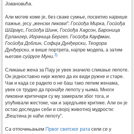
Јовановића
.
Али мотив коме је, без сваке сумње, посветио највише
пажње, јесу „женски ликови”:
Госпођа Мирка, Госпођа
Штраус, Госпођа Шинк, Госпођа Хадсон, Бароница
Ерлангер, Играчица Бергел, Госпођа Кауфман,
Госпођа Доблин, Софија Дунђерски, Теодора
Дунђерски
, и више портрета, најпре модела, а затим
3)
његове
супруге Муни
.
Сликање жена за Пају је увек значило сликање лепоте.
Он једноставно није желео да их види ружне и старе.
Чак и када се радило о не баш тако лепим женама,
увек се трудио да пронађе лепоту у њима. Многи
ликовни критичари су му замерали због тога, и
упућивали жестоке, чак и заједљиве критике. Али он је
остао доследан себи и својој животној мудрости:
„Вештина је наћи лепоту”.
Са отпочињањем
Првог светског рата
сели се у