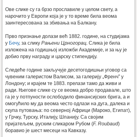
Ове слике су га брзо прославиле у целом свету, а
нарочито у Европи која је у то време била веома
заинтересована за збивања на Балкану.
Прво признање долази већ 1882. године, на студијама
у
Бечу
, за слику
Рањени Црногорац
. Слика је била
изложена на годишњој изложби Академије, и за њу је
добио прву награду и царску стипендију.
Следеће године закључује десетогодишњи уговор са
чувеним галеристом Валисом, за галерију „Френч” у
Лондону; и крајем те 1883. прелази тамо да живи и
ради. Његове слике су се веома добро продавале, што
га је у потпуности ослободило финансијских брига, а и
омогућило му да веома често одлази на дуга, далека и
скупа путовања: по северној Африци (Мароко, Египат),
у Грчку, Турску, Италију, Шпанију. Са својим
пријатељем, руским сликаром Рубом (
F. Roubaud
)
боравио је шест месеци на Кавказу.