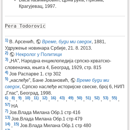
Крагујевац, 1997.
Pera Todorovic
1)
В. Арсенић,
Време, буди ми сведок
, 1881,
Удружење новинара Србије, 21. 8. 2013.
2)
Некролог у Политици
3)
„НА”, Народна енциклопедија српско-хрватско-
словеначка, књига 4, Београд, 1929, стр. 815
4)
Јов Распарве 1. стр 302
5)
„наслеђе”, Бане Јовановић,
Време буди ми
сведок
, Српско наслеђе историјске свеске, број 6, НИП
„Глас”, Београд, 1998.
6)
8)
9)
10)
11)
12)
16)
43)
49)
50)
51)
52)
53)
55)
,
,
,
,
,
,
,
,
,
,
,
,
,
,
57)
НА
7)
Јов.Влада Милана Обр.1 стр 416
13)
Јов.Влада Милана Обр.1 стр 479
14)
15)
,
Јов.Влада Милана Обр.1 стр 480