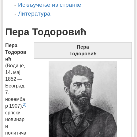
Искључење из странке
Литература
Пера Тодоровић
Пера
Пера
Тодоров
Тодоровић
ић
(Водице,
14. мај
1852 —
Београд,
7.
новемба
2)
р 1907),
српски
новинар
и
политича