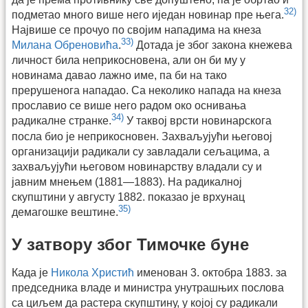
32)
подметао много више него иједан новинар пре њега.
Највише се прочуо по својим нападима на кнеза
33)
Милана Обреновића
.
Дотада је због закона кнежева
личност била неприкосновена, али он би му у
новинама давао лажно име, па би на тако
прерушенога нападао. Са неколико напада на кнеза
прославио се више него радом око оснивања
34)
радикалне странке.
У таквој врсти новинарскога
посла био је неприкосновен. Захваљујући његовој
организацији радикали су завладали сељацима, а
захваљујући његовом новинарству владали су и
јавним мнењем (1881—1883). На радикалној
скупштини у августу 1882. показао је врхунац
35)
демагошке вештине.
У затвору због Тимочке буне
Када је
Никола Христић
именован 3. октобра 1883. за
председника владе и министра унутрашњих послова
са циљем да растера скупштину, у којој су радикали