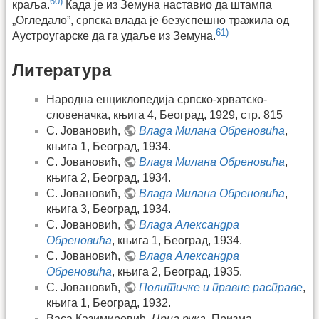
60)
краља.
Када је из Земуна наставио да штампа
„Огледало”, српска влада је безуспешно тражила од
61)
Аустроугарске да га удаље из Земуна.
Литература
Народна енциклопедија српско-хрватско-
словеначка, књига 4, Београд, 1929, стр. 815
С. Јовановић,
Влада Милана Обреновића
,
књига 1, Београд, 1934.
С. Јовановић,
Влада Милана Обреновића
,
књига 2, Београд, 1934.
С. Јовановић,
Влада Милана Обреновића
,
књига 3, Београд, 1934.
С. Јовановић,
Влада Александра
Обреновића
, књига 1, Београд, 1934.
С. Јовановић,
Влада Александра
Обреновића
, књига 2, Београд, 1935.
С. Јовановић,
Политичке и правне расправе
,
књига 1, Београд, 1932.
Васа Казимировић,
Црна рука
, Призма,