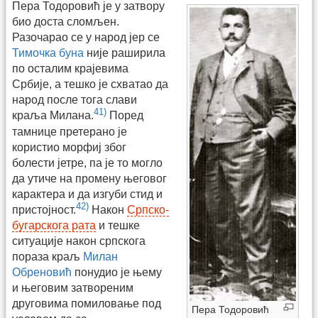
Пера Тодоровић је у затвору
био доста сломљен.
Разочарао се у народ јер се
Тимочка буна
није раширила
по осталим крајевима
Србије, а тешко је схватао да
народ после тога слави
41)
краља Милана.
Поред
тамнице претерано је
користио морфиј због
болести јетре, па је то могло
да утиче на промену његовог
карактера и да изгуби стид и
42)
пристојност.
Након
Српско-
бугарскога рата
и тешке
ситуације након српскога
пораза краљ
Милан
Обреновић
понудио је њему
и његовим затвореним
друговима помиловање под
Пера Тодоровић