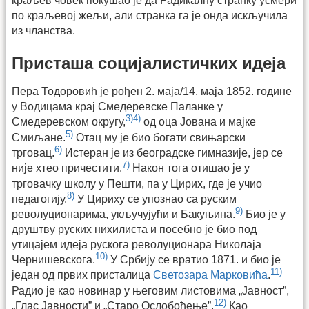
краљев човек покушао је да Радикалну странку усмери
по краљевој жељи, али странка га је онда искључила
из чланства.
Присташа социјалистичких идеја
Пера Тодоровић је рођен 2. маја/14. маја 1852. године
у Водицама крај Смедеревске Паланке у
3)
4)
Смедеревском округу,
од оца Јована и мајке
5)
Смиљане.
Отац му је био богати свињарски
6)
трговац.
Истеран је из београдске гимназије, јер се
7)
није хтео причестити.
Након тога отишао је у
трговачку школу у Пешти, па у Цирих, где је учио
8)
педагогију.
У Цириху се упознао са руским
9)
револуционарима, укључујући и Бакуњина.
Био је у
друштву руских нихилиста и посебно је био под
утицајем идеја рускога револуционара Николаја
10)
Чернишевскога.
У Србију се вратио 1871. и био је
11)
један од првих присталица
Светозара Марковића
.
Радио је као новинар у његовим листовима „Јавност”,
12)
„Глас Јавности” и „Старо Ослобођење”.
Као