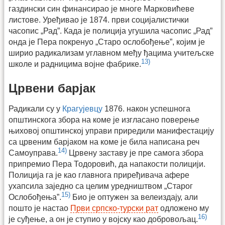
газдински син финансирао је многе Марковићеве
листове. Уређивао је 1874. први социјалистички
часопис „Рад”. Када је полиција угушила часопис „Рад”
онда је Пера покренуо „Старо ослобођење”, којим је
ширио радикализам углавном међу ђацима учитељске
13)
школе и радницима војне фабрике.
Црвени барјак
Радикали су у
Крагујевцу
1876. након успешнога
општинскога збора на коме је изгласано поверење
њиховој општинској управи приредили манифестацију
са црвеним барјаком на коме је била написана реч
14)
Самоуправа.
Црвену заставу је пре самога збора
припремио Пера Тодоровић, да напакости полицији.
Полиција га је као главнога приређивача афере
ухапсила заједно са целим уредништвом „Старог
15)
Ослобођења”.
Био је оптужен за велеиздају, али
пошто је настао
Први српско-турски рат
одложено му
16)
је суђење, а он је ступио у војску као добровољац.