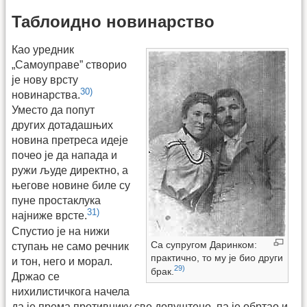
Таблоидно новинарство
Као уредник
„Самоуправе” створио
је нову врсту
30)
новинарства.
Уместо да попут
других дотадашњих
новина претреса идеје
почео је да напада и
ружи људе директно, а
његове новине биле су
пуне простаклука
31)
најниже врсте.
Спустио је на нижи
Са супругом Даринком:
ступањ не само речник
практично, то му је био други
и тон, него и морал.
29)
брак.
Држао се
нихилистичкога начела
да је према противнику све допуштено, па је обртао и