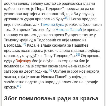
добили велику већину састао се радикалски главни
одбор, на коме је Пера Тодоровић предлагао да се
успостави партијски генералштаб, који би у случају
36)
државнога удара припремио буну.
Његов предлог
није прихваћен, али
Тимочка буна
је избила брзо након
тога. За време Тимочке буне
Никола Пашић
је прешао
границу са циљем да около преко Бугарске стигне у
Тимочку крајину, а Тодоровић се није мицао из
37)
Београда.
Када је влада сазнала за Пашићев
прелазак позатварала је све чланове главнога одбора
38)
странке, укључујући и Перу Тодоровића.
Од прекога
суда у
Зајечару
био је осуђен на смрт, али био је
помилован, па је смртна казна замењена казном
39)
затвора на десет година.
Осуђен је због новинскога
чланка, који је писао Никола Пашић, у којем је
заобилазно подстицао народ да властима не предаје
40)
оружје.
Због помиловања ради за краља