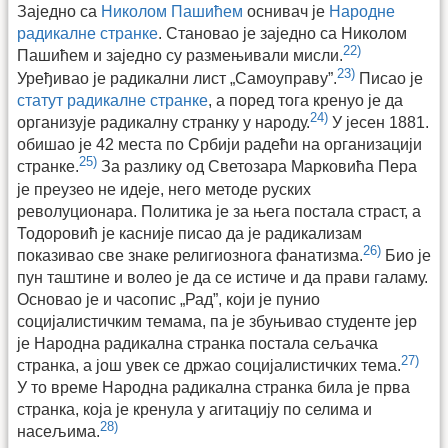
Заједно са
Николом Пашићем
оснивач је
Народне
радикалне странке
. Становао је заједно са Николом
22)
Пашићем и заједно су размењивали мисли.
23)
Уређивао је радикални лист „Самоуправу”.
Писао је
статут радикалне странке
, а поред тога кренуо је да
24)
организује радикалну странку у народу.
У јесен 1881.
обишао је 42 места по Србији радећи на организацији
25)
странке.
За разлику од Светозара Марковића Пера
је преузео не идеје, него методе руских
револуционара. Политика је за њега постала страст, а
Тодоровић је касније писао да је радикализам
26)
показивао све знаке религиознога фанатизма.
Био је
пун таштине и волео је да се истиче и да прави галаму.
Основао је и часопис „Рад”, који је пунио
социјалистичким темама, па је збуњивао студенте јер
је Народна радикална странка постала сељачка
27)
странка, а још увек се држао социјалистичких тема.
У то време Народна радикална странка била је прва
странка, која је кренула у агитацију по селима и
28)
насељима.