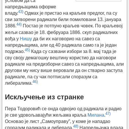
условом да са
напредњацима оформе
43)
владу.
Одмах је пристао на краљев предлог, па су
сви затворени радикали били помиловани 13. јануара
44)
1886.
Постао је потпуно краљев човек. По краљевој
жељи сазвао је 18. фебруара 1886. скуп радикалних
вођа у
Нишу
да би их наговорио на савез са
напредњацима, али од 40 радикала само га је један
45)
подржао.
Када су сазвани избори за 8. мај тада је
сву своју демагошку вештину користио да наговори
радикале на предизборни савез са напредњацима, али
другови му нису више веровали да он стварно заступа
радикале, па су чак потписали споразум са
46)
либералима.
Искључење из странке
Пера Тодоровић се онда одвојио од радикала и радио
47)
је све удовољавајући жељама краља
Милана
.
Основао је лист „Самоуправу”, у коме је нападао
48)
споразум радикала и либерала.
Напредњачка влада