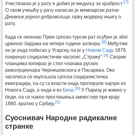
17)
Учествовао је у рату и добио је медаљу за храброст.
О свом учешћу у рату написао је мемоарски ратни
Дневник једног добровољца
, прву модерну књигу о
рату.
Када се окончао Први српско-турски рат осуђен је због
18)
црвеног барјака на четири године затвора.
Међутим
он је онда побегао у Угарску, па је у
Новом Саду
1878.
19)
покренуо социјалистички часопис „Стражу”.
Својим
чланцима копирао је стил чланака руских
револуционара Чернишевскога и Писарева. Око
часописа се окупљала српска социјалистичка
емиграција, па су га власти онда протерале најпре из
20)
Новога Сада, а онда и из
Беча
.
У Паризу је живео у
беди, па се након проглашења амнестије при крају
21)
1880. вратио у Србију.
Суоснивач Народне радикалне
странке