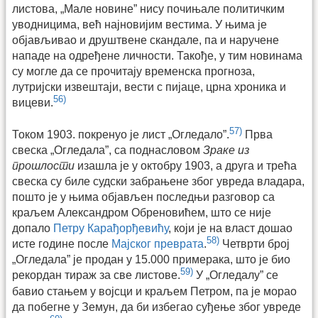
листова, „Мале новине” нису почињале политичким
уводницима, већ најновијим вестима. У њима је
објављивао и друштвене скандале, па и наручене
нападе на одређене личности. Такође, у тим новинама
су могле да се прочитају временска прогноза,
лутријски извештаји, вести с пијаце, црна хроника и
56)
вицеви.
57)
Током 1903. покренуо је лист „Огледало”.
Прва
свеска „Огледала”, са поднасловом
Зраке из
прошлости
изашла је у октобру 1903, а друга и трећа
свеска су биле судски забрањене због увреда владара,
пошто је у њима објављен последњи разговор са
краљем Александром Обреновићем, што се није
допало
Петру Карађорђевићу
, који је на власт дошао
58)
исте године после
Мајског преврата
.
Четврти број
„Огледала” је продан у 15.000 примерака, што је био
59)
рекордан тираж за све листове.
У „Огледалу” се
бавио стањем у војсци и краљем Петром, па је морао
да побегне у Земун, да би избегао суђење због увреде