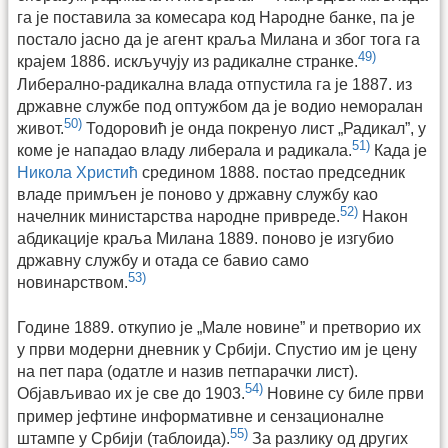
га је поставила за комесара код Народне банке, па је
постало јасно да је агент краља Милана и због тога га
49)
крајем 1886. искључују из радикалне странке.
Либерално-радикална влада отпустила га је 1887. из
државне службе под оптужбом да је водио неморалан
50)
живот.
Тодоровић је онда покренуо лист „Радикал”, у
51)
коме је нападао владу либерала и радикала.
Када је
Никола Христић
средином 1888. постао председник
владе примљен је поново у државну службу као
52)
начелник министарства народне привреде.
Након
абдикације краља Милана 1889. поново је изгубио
државну службу и отада се бавио само
53)
новинарством.
Године 1889. откупио је „Мале новине” и претворио их
у први модерни дневник у Србији. Спустио им је цену
на пет пара (одатле и назив петпарачки лист).
54)
Објављивао их је све до 1903.
Новине су биле први
пример јефтине информативне и сензационалне
55)
штампе у Србији (таблоида).
За разлику од других