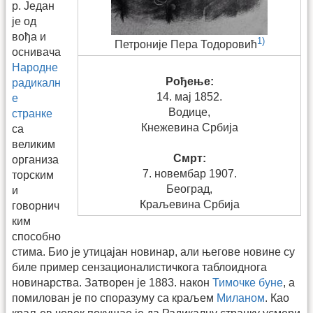
р. Један
је од
вођа и
1)
Петроније Пера Тодоровић
оснивача
Народне
Рођење:
радикалн
14. мај 1852.
е
Водице,
странке
Кнежевина Србија
са
великим
Смрт:
организа
7. новембар 1907.
торским
Београд,
и
Краљевина Србија
говорнич
ким
способно
стима. Био је утицајан новинар, али његове новине су
биле пример сензационалистичкога таблоиднога
новинарства. Затворен је 1883. након
Тимочке буне
, а
помилован је по споразуму са краљем
Миланом
. Као