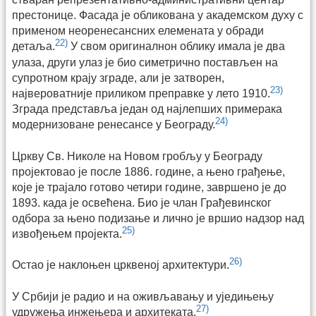
престонице. Фасада је обликована у академском духу с
применом неоренесансних елемената у обради
22)
детаља.
У свом оригиналнон облику имала је два
улаза, други улаз је био симетрично постављен на
супротном крају зграде, али је затворен,
23)
највероватније приликом преправке у лето 1910.
Зграда представља један од најлепших примерака
24)
модернизоване ренесансе у Београду.
Цркву Св. Николе на Новом гробљу у Београду
пројектовао је после 1886. године, а њено грађење,
које је трајало готово четири године, завршено је до
1893. када је освећена. Био је члан Грађевинског
одбора за њено подизање и лично је вршио надзор над
25)
извођењем пројекта.
26)
Остао је наклоњен црквеној архитектури.
У Србији је радио и на оживљавању и уједињењу
27)
удружења инжењера и архитеката.