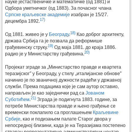
науке јестаственичке и математичке (од 1881) и
Одбора уметничког (од 1883). За почасног члана
Српске краљевске академије
изабран је 15/27.
17)
децембра 1892.
18)
Од 1881. живео је у
Београду
.
Као доброг архитекту,
држава Србија га је позвала да реформише
19)
грађевинску струку.
Од маја 1881. до краја 1886.
20)
радио је у Министарству грађевина.
Пројекат зграде за „Министарство правде и квартета
теразијског” у Београду, у стилу „италијанске обнове”
начинио је по званичној дужности радећи у државној
служби. Према подацима које је сам аутор оставио,
направљен је као заједнички рад са
Јованом
21)
Суботићем
.
Зграда је подигнута 1883. године, за
потребе Министарства правде и њено грађење се
временски поклапило са проглашењем
Краљевине
Србије
, као и подизањем палате Старог двора у
непосредној близини, када је на Теразијама постепено
стваран репрезентативно-административни центар