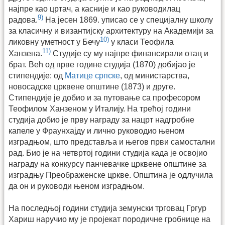
најпре као цртач, а касније и као руководилац
9)
радова.
На јесен 1869. уписао се у специјалну школу
за класичну и византијску архитектуру на Академији за
10)
ликовну уметност у Бечу
у класи Теофила
11)
Ханзена.
Студије су му најпре финансирали отац и
брат. Већ од прве године студија (1870) добијао је
стипендије: од
Матице српске
, од министарства,
новосадске црквене општине (1873) и друге.
Стипендије је добио и за путовање са професором
Теофилом Ханзеном у Италију. На трећој години
студија добио је прву награду за нацрт надгробне
капеле у Фраунхајду и лично руководио њеном
изградњом, што представља и његов први самостални
рад. Био је на четвртој години студија када је освојио
награду на конкурсу панчевачке црквене општине за
изградњу Преображенске цркве. Општина је одлучила
да он и руководи њеном изградњом.
На последњој години студија земунски трговац Гргур
Хариш наручио му је пројекат породичне гробнице на