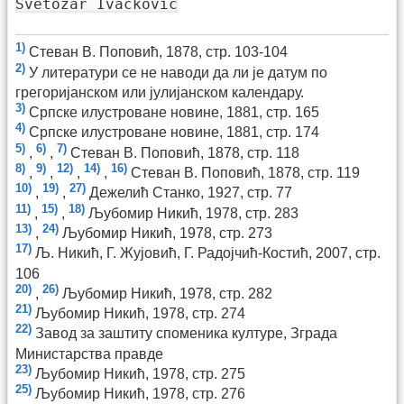
Svetozar Ivackovic
1)
Стеван В. Поповић, 1878, стр. 103-104
2)
У литератури се не наводи да ли је датум по
грегоријанском или јулијанском календару.
3)
Српске илустроване новине, 1881, стр. 165
4)
Српске илустроване новине, 1881, стр. 174
5)
6)
7)
,
,
Стеван В. Поповић, 1878, стр. 118
8)
9)
12)
14)
16)
,
,
,
,
Стеван В. Поповић, 1878, стр. 119
10)
19)
27)
,
,
Дежелић Станко, 1927, стр. 77
11)
15)
18)
,
,
Љубомир Никић, 1978, стр. 283
13)
24)
,
Љубомир Никић, 1978, стр. 273
17)
Љ. Никић, Г. Жујовић, Г. Радојчић-Костић, 2007, стр.
106
20)
26)
,
Љубомир Никић, 1978, стр. 282
21)
Љубомир Никић, 1978, стр. 274
22)
Завод за заштиту споменика културе, Зграда
Министарства правде
23)
Љубомир Никић, 1978, стр. 275
25)
Љубомир Никић, 1978, стр. 276