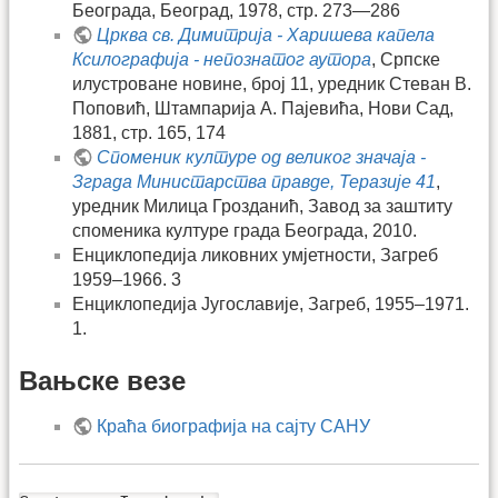
Београда, Београд, 1978, стр. 273—286
Црква св. Димитрија - Ха­ришева капела
Ксилографија - непознатог аутора
, Српске
илустроване новине, број 11, уредник Стеван В.
Поповић, Штампарија А. Пајевића, Нови Сад,
1881, стр. 165, 174
Споменик културе од великог значаја -
Зграда Министарства правде, Теразије 41
,
уредник Милица Грозданић, Завод за заштиту
споменика културе града Београда, 2010.
Енциклопедија ликовних умјетности, Загреб
1959–1966. 3
Енциклопедија Југославије, Загреб, 1955–1971.
1.
Вањске везе
Краћа биографија на сајту САНУ