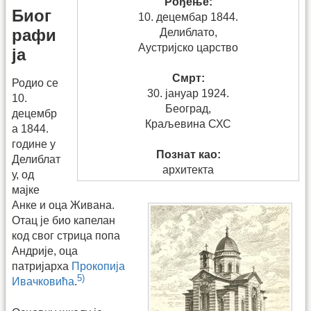
Рођење:
Биог
10. децембар 1844.
рафи
Делиблато,
Аустријско царство
ја
Смрт:
Родио се
30. јануар 1924.
10.
Београд,
децембр
Краљевина СХС
а 1844.
године у
Познат као:
Делиблат
архитекта
у, од
мајке
Анке и оца Живана.
Отац је био капелан
код свог стрица попа
Андрије, оца
патријарха
Прокопија
5)
Ивачковића
.