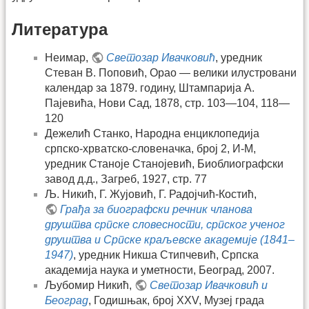
Литература
Неимар,
Светозар Ивачковић
, уредник
Стеван В. Поповић, Орао — велики илустровани
календар за 1879. годину, Штампарија А.
Пајевића, Нови Сад, 1878, стр. 103—104, 118—
120
Дежелић Станко, Народна енциклопедија
српско-хрватско-словеначка, број 2, И-М,
уредник Станоје Станојевић, Биоблиографски
завод д.д., Загреб, 1927, стр. 77
Љ. Никић, Г. Жујовић, Г. Радојчић-Костић,
Грађа за биографски речник чланова
друштва српске словесности, српског ученог
друштва и Српске краљевске академије (1841–
1947)
, уредник Никша Стипчевић, Српска
академија наука и уметности, Београд, 2007.
Љубомир Никић,
Светозар Ивачковић и
Београд
, Годишњак, број XXV, Музеј града