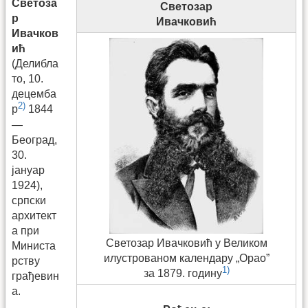
Светоза
Светозар
р
Ивачковић
Ивачков
ић
(Делибла
то, 10.
децемба
2)
р
1844
—
Београд,
30.
јануар
1924),
српски
архитект
а при
Светозар Ивачковић у Великом
Министа
илустрованом календару „Орао”
рству
1)
за 1879. годину
грађевин
а.