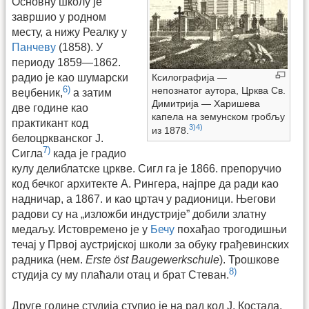
Основну школу је
завршио у родном
месту, а нижу Реалку у
Панчеву
(1858). У
периоду 1859—1862.
Ксилографија —
радио је као шумарски
6)
непознатог аутора, Црква Св.
веџбеник,
а затим
Димитрија — Ха­ришева
две године као
капела на земунском гробљу
практикант код
3)
4)
из 1878.
белоцркванског Ј.
7)
Сигла
када је градио
кулу делиблатске цркве. Сигл га је 1866. препоручио
код бечког архитекте А. Рингера, најпре да ради као
надничар, а 1867. и као цртач у радионици. Његови
радови су на „изложби индустрије” добили златну
медаљу. Истовремено је у
Бечу
похађао трогодишњи
течај у Првој аустријској школи за обуку грађевинских
радника (нем.
Erste öst Baugewerkschule
). Трошкове
8)
студија су му плаћали отац и брат Стеван.
Друге године студија ступио је на рад код Ј. Костала,