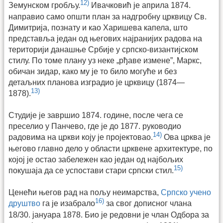
12)
Земунском гробљу.
Ивачковић је априла 1874.
направио само општи план за надгробну црквицу Св.
Димитрија, познату и као Харишева капела, што
представља један од његових најранијих радова на
територији данашње Србије у српско-византијском
стилу. По томе плану уз неке „рђаве измене”, Маркс,
обичан зидар, како му је то било могуће и без
детаљних планова изградио је црквицу (1874—
13)
1878).
Студије је завршио 1874. године, после чега се
преселио у Панчево, где је до 1877. руководио
14)
радовима на цркви коју је пројектовао.
Ова црква је
његово главно дело у области црквене архитектуре, по
којој је остао забележен као један од најбољих
15)
покушаја да се успостави стари српски стил.
Ценећи његов рад на пољу неимарства,
Српско учено
16)
друштво
га је изабрало
за свог дописног члана
18/30. јануара 1878. Био је редовни је члан Одбора за