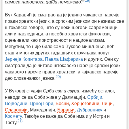
19)
самога народнога дати неможемо?”
Вук Караџић је сматрао да је једино чакавско наречје
прави хрватски језик, а српским језиком он називао све
штокавске говоре, што су неки његови савременици,
али и наследници, а посебно хрватски филолози,
оцењивали као пристрасност и национализам.
Међутим, то није било само Вуково мишљење, већ
став и многих других тадашњих стручњака попут
Јернеја Копитара
,
Павла Шафарика
и других. Они су
сматрали да је читаво штокавско наречје српски језик,
чакавско наречје прави хрватски, а кајкавско наречје
20)
део словеначког језика.
У Вуковој студији
Срби сви и свуда
, између осталог,
наводи се да Срби живе у Далмацији,
Србији
,
Војводини
,
Црној Гори
,
Босни
,
Херцеговини
,
Лици
,
Славонији
, Македонији,
Барањи
,
Дубровнику
и
Космету
. Такође се каже да Срба има и у Истри и
21)
Трсту.