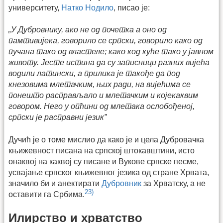
университету,
Натко Нодило
, писао је:
„У Дубровнику, ако не од почетка а оно од
памтивијека, говорило се српски, говорило како од
пучана тако од властеле; како код куће тако у јавном
животу. Јесте истина да су записници разних вијећа
водили латински, а прилика је такође да под
кнезовима млетачким, њих ради, на вијећима се
понешто расправљало и млетачким и којекаквим
говором. Него у опћини од млетака ослобођеној,
српски је расправни језик”
Дучић је о томе мислио да како је и цела Дубровачка
књижевност писана на српској штокавштини, исто
онаквој на каквој су писане и Вукове српске песме,
усвајање српског књижевног језика од стране Хрвата,
значило би и анектирати
Дубровник
за Хрватску, а не
23)
оставити га Србима.
Илирство и хрватство