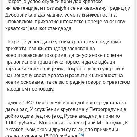
Покрет је успео окупити већи део хрватске
интелигенције, и позивајући се на књижевну традицију
Дубровника и Далмације, усмену књижевност на
штокавском, прихватио штокавско наречје за основу
хрватског језичког стандарда.
Покрет је успео да се у свим хрватским срединама
прихвати језички стандард заснован на
новоштокавским говорима, да се установе почетне
правописне и граматичке норме, и да се одбаци
кајкавски књижевни језик. Покрет је успео учврстити
националну свест Хрвата и развити књижевност на
новим основама, па се зато радије говори о хрватском
народном препороду.
Године 1840. био је у Русији да дође до средстава за
даљи рад. У службеним круговима у Петрограду није
добио одзив, једино је од Руске академије примио
1.000 рубаља. Московски славенофили М. Погодин, К.
Аксаков, Хомјаков и други су га лијепо примили и
15)
скупили за њега 15.000 рубаља.