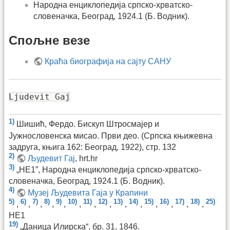
Народна енциклопедија српско-хрватско-
словеначка, Београд, 1924.1 (Б. Водник).
Спољне везе
Краћа биографија на сајту САНУ
Ljudevit Gaj
1)
Шишић, Фердо. Бискуп Штросмајер и
Јужнословенска мисао. Први део. (Српска књижевна
задруга, књига 162: Београд, 1922), стр. 132
2)
Људевит Гај
, hrt.hr
3)
„НЕ1”, Народна енциклопедија српско-хрватско-
словеначка, Београд, 1924.1 (Б. Водник).
4)
Музеј Људевита Гаја у Крапини
5)
6)
7)
8)
9)
10)
11)
12)
13)
14)
15)
16)
17)
18)
25)
,
,
,
,
,
,
,
,
,
,
,
,
,
,
НЕ1
19)
„Даница Илирска“, бр. 31, 1846.