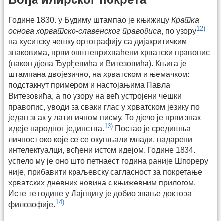
Године 1830. у Будиму штампао је књижицу
Кратка
12)
основа хорватско-славенског правописа
, по узору
на хуситску чешку ортографију са дијакритичким
знаковима, први општеприхваћени хрватски правопис
(након дјела Ђурђевића и Витезовића). Књига је
штампана двојезично, на хрватском и њемачком:
подстакнут примером и настојањима Павла
Витезовића, а по узору на већ устројени чешки
правопис, уводи за сваки глас у хрватском језику по
један знак у латиничном писму. То дјело је први знак
13)
идеје народног јединства.
Постао је средишња
личност око које се се окупљали млади, надарени
интелектуалци, вођени истом идејом. Године 1834.
успело му је оно што петнаест година раније Шпореру
није, прибавити краљевску сагласност за покретање
хрватских дневних новина с књижевним прилогом.
Исте те године у Лајпцигу је добио звање доктора
14)
филозофије.