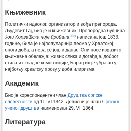
Књижевник
Политички идеолог, организатор и вођа препорода,
Људевит Гај, био је и књижевник. Препородна будница
25)
Још Хорватска није пропала
,
написана још 1833.
године, била је најпопуларнија песма у Хрватској
онога доба, а пева се још и данас. Они носе изразито
књижевна обележја: живих слика и догађаја, доброг
стила и складне композиције, Барац их је убрајао у
најбољу хрватску прозу у доба илиризма.
Академик
Био је кореспондентни члан
Друштва српске
словесности
од 11. VI 1842. Дописни је члан
Српског
ученог друштва
наименован 29. VII 1864.
Литература