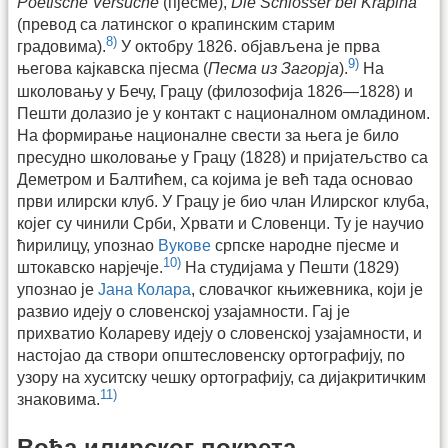
Poetische Versuche
(пјесме),
Die Schlosser bei Krapina
(превод са латинског о крапинским старим
8)
градовима).
У октобру 1826. објављена је прва
9)
његова кајкавска пјесма (
Песма из Загорја
).
На
школовању у Бечу, Грацу (филозофија 1826—1828) и
Пешти долазио је у контакт с националном омладином.
На формирање националне свести за њега је било
пресудно школовање у Грацу (1828) и пријатељство са
Деметром и Балтићем, са којима је већ тада основао
први илирски клуб. У Грацу је био члан Илирског клуба,
којег су чинили Срби, Хрвати и Словенци. Ту је научио
ћирилицу, упознао
Вукове
српске народне пјесме и
10)
штокавско нарјечје.
На студијама у Пешти (1829)
упознао је
Јана Колара
, словачког књижевника, који је
развио идеју о словенској узајамности. Гај је
прихватио Колареву идеју о словенској узајамности, и
настојао да створи општесловенску ортографију, по
узору на хуситску чешку ортографију, са дијакритичким
11)
знаковима.
Вођа илирског покрета