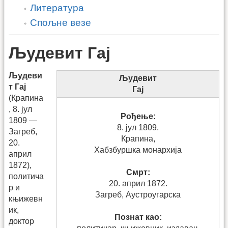
Литература
Спољне везе
Људевит Гај
Људеви
Људевит
т Гај
Гај
(Крапина
, 8. јул
Рођење:
1809 —
8. јул 1809.
Загреб,
Крапина,
20.
Хабзбуршка монархија
април
1872),
Смрт:
политича
20. април 1872.
р и
Загреб, Аустроугарска
књижевн
ик,
Познат као:
доктор