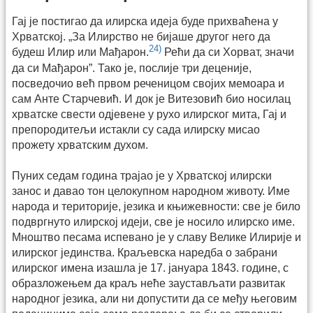
Гај је постигао да илирска идеја буде прихваћена у
Хрватској. „За Илирство не бијаше другог него да
24)
будеш Илир или Мађарон.
Рећи да си Хорват, значи
да си Мађарон”. Тако је, послије три деценије,
посведочио већ првом реченицом својих мемоара и
сам Анте Старчевић. И док је Витезовић био носилац
хрватске свести одјевене у рухо илирског мита, Гај и
препородитељи истакли су сада илирску мисао
прожету хрватским духом.
Пуних седам година трајао је у Хрватској илирски
занос и давао тон целокупном народном животу. Име
народа и територије, језика и књижевности: све је било
подвргнуто илирској идеји, све је носило илирско име.
Мноштво песама испевано је у славу Велике Илирије и
илирског јединства. Краљевска наредба о забрани
илирског имена изашла је 17. јануара 1843. године, с
образложењем да краљ неће заустављати развитак
народног језика, али ни допустити да се међу његовим