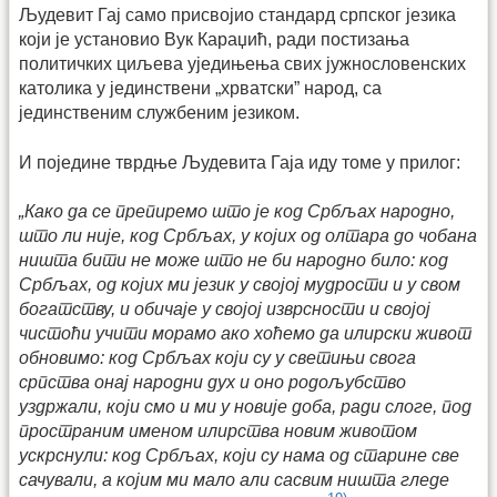
Људевит Гај само присвојио стандард српског језика
који је установио Вук Караџић, ради постизања
политичких циљева уједињења свих јужнословенских
католика у јединствени „хрватски” народ, са
јединственим службеним језиком.
И поједине тврдње Људевита Гаја иду томе у прилог:
„Како да се препиремо што је код Србљах народно,
што ли није, код Србљах, у којих од олтара до чобана
ништа бити не може што не би народно било: код
Србљах, од којих ми језик у својој мудрости и у свом
богатству, и обичаје у својој изврсности и својој
чистоћи учити морамо ако хоћемо да илирски живот
обновимо: код Србљах који су у светињи свога
српства онај народни дух и оно родољубство
уздржали, који смо и ми у новије доба, ради слоге, под
пространим именом илирства новим животом
ускрснули: код Србљах, који су нама од старине све
сачували, а којим ми мало али сасвим ништа гледе