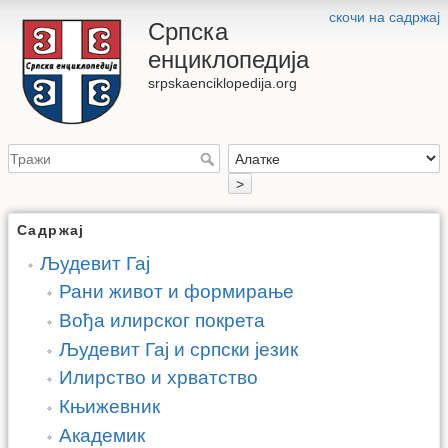
скочи на садржај
Српска
енциклопедија
srpskaenciklopedija.org
>
Садржај
Људевит Гај
Рани живот и формирање
Вођа илирског покрета
Људевит Гај и српски језик
Илирство и хрватство
Књижевник
Академик