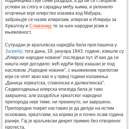
поданицима сеје семе раздора; а да би се створили
услови за слогу и сарадњу међу њима, и уклонило
огорчење које илирство изазива код Мађара,
забрањује се назив илиризам, илирски и Илирија за
Хрватску и
Славонију
те за њен народни језик и
књижевност.
Сутрадан је краљевска наредба била проглашена у
Загребу
; тога дана, 18. јануара 1843. године, изишле су
„Илирске народне новине” последњи пут. И као да се
ништа није догодило: већ идући број изашао је под
насловом „Народне новине”, с књижевним прилогом
који се опет звао као и у првој години излажења
„Даница хорватска, славонска и далматинска”.
Седмогодишња илирска епизода била је тако
завршена; али раздобље хрватског народног
препорода није тиме. ни прекинуто, ни завршено.
Препородни покрет наставио је да делује на истим
основама, хрватским, на којима је и почео осам година
раније. Гај је краљевски декрет примио без отвореног
протеста.