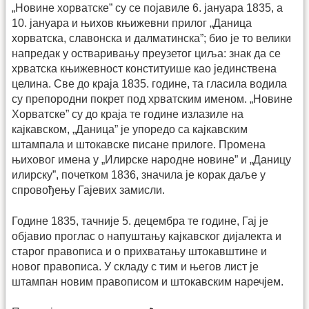
„Новине хорватске” су се појавиле 6. јануара 1835, а
10. јануара и њихов књижевни прилог „Даница
хорватска, славонска и далматинска”; био је то велики
напредак у остваривању преузетог циља: знак да се
хрватска књижевност конституише као јединствена
целина. Све до краја 1835. године, та гласила водила
су препородни покрет под хрватским именом. „Новине
Хорватске” су до краја те године излазиле на
кајкавском, „Даница” је упоредо са кајкавским
штампала и штокавске писане прилоге. Промена
њиховог имена у „Илирске народне новине” и „Даницу
илирску”, почетком 1836, значила је корак даље у
спровођењу Гајевих замисли.
Године 1835, тачније 5. децембра те године, Гај је
објавио проглас о напуштању кајкавског дијалекта и
старог правописа и о прихватању штокавштине и
новог правописа. У складу с тим и његов лист је
штампан новим правописом и штокавским наречјем.