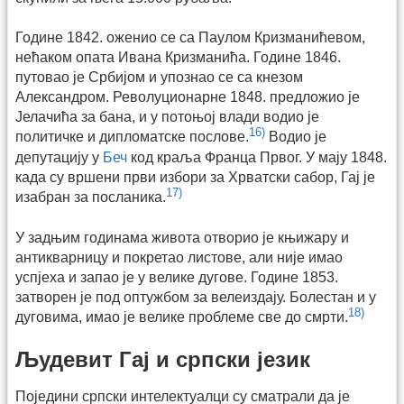
Године 1842. оженио се са Паулом Кризманићевом,
нећаком опата Ивана Кризманића. Године 1846.
путовао је Србијом и упознао се са кнезом
Александром. Револуционарне 1848. предложио је
Јелачића за бана, и у потоњој влади водио је
16)
политичке и дипломатске послове.
Водио је
депутацију у
Беч
код краља Франца Првог. У мају 1848.
када су вршени први избори за Хрватски сабор, Гај је
17)
изабран за посланика.
У задњим годинама живота отворио је књижару и
антикварницу и покретао листове, али није имао
успјеха и запао је у велике дугове. Године 1853.
затворен је под оптужбом за велеиздају. Болестан и у
18)
дуговима, имао је велике проблеме све до смрти.
Људевит Гај и српски језик
Поједини српски интелектуалци су сматрали да је