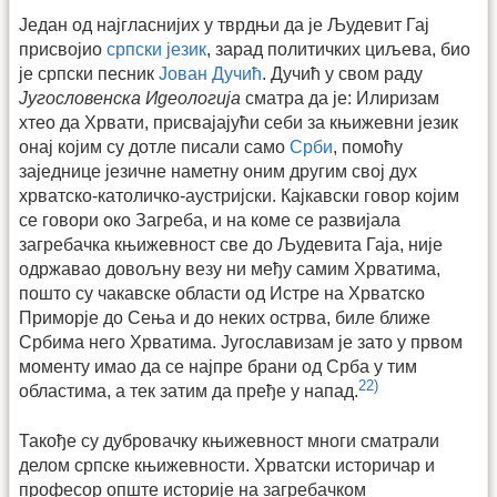
Један од најгласнијих у тврдњи да је Људевит Гај
присвојио
српски језик
, зарад политичких циљева, био
је српски песник
Јован Дучић
. Дучић у свом раду
Југословенска Идеологија
сматра да је: Илиризам
хтео да Хрвати, присвајајући себи за књижевни језик
онај којим су дотле писали само
Срби
, помоћу
заједнице језичне наметну оним другим свој дух
хрватско-католичко-аустријски. Кајкавски говор којим
се говори око Загреба, и на коме се развијала
загребачка књижевност све до Људевита Гаја, није
одржавао довољну везу ни међу самим Хрватима,
пошто су чакавске области од Истре на Хрватско
Приморје до Сења и до неких острва, биле ближе
Србима него Хрватима. Југославизам је зато у првом
моменту имао да се најпре брани од Срба у тим
22)
областима, а тек затим да пређе у напад.
Такође су дубровачку књижевност многи сматрали
делом српске књижевности. Хрватски историчар и
професор опште историје на загребачком