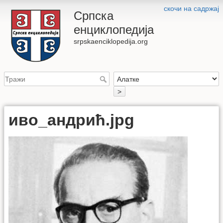
скочи на садржај
Српска
енциклопедија
srpskaenciklopedija.org
>
иво_андрић.jpg