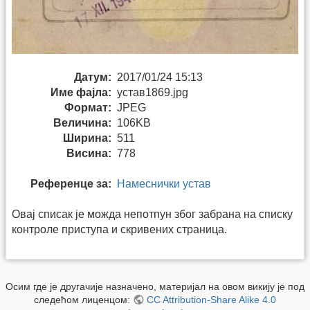
Датум:
2017/01/24 15:13
Име фајла:
устав1869.jpg
Формат:
JPEG
Величина:
106KB
Ширина:
511
Висина:
778
Референце за:
Намеснички устав
Овај списак је можда непотпун због забрана на списку
контроле приступа и скривених страница.
Осим где је другачије назначено, материјал на овом викију је под
следећом лиценцом:
CC Attribution-Share Alike 4.0