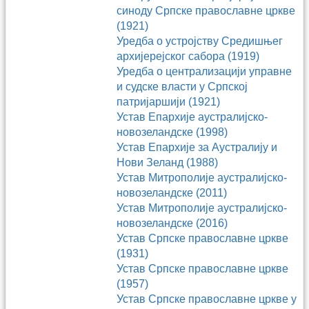
синоду Српске православне цркве
(1921)
Уредба о устројству Средишњег
архијерејског сабора (1919)
Уредба о централизацији управне
и судске власти у Српској
патријаршији (1921)
Устав Епархије аустралијско-
новозеландске (1998)
Устав Епархије за Аустралију и
Нови Зеланд (1988)
Устав Митрополије аустралијско-
новозеландске (2011)
Устав Митрополије аустралијско-
новозеландске (2016)
Устав Српске православне цркве
(1931)
Устав Српске православне цркве
(1957)
Устав Српске православне цркве у