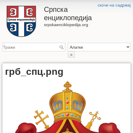
скочи на садржај
Српска
енциклопедија
srpskaenciklopedija.org
>
грб_спц.png