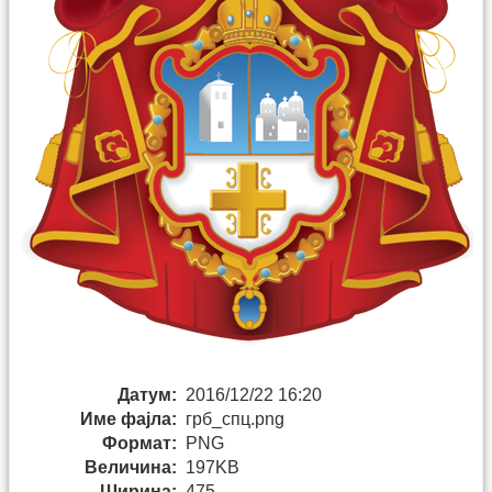
Датум:
2016/12/22 16:20
Име фајла:
грб_спц.png
Формат:
PNG
Величина:
197KB
Ширина:
475