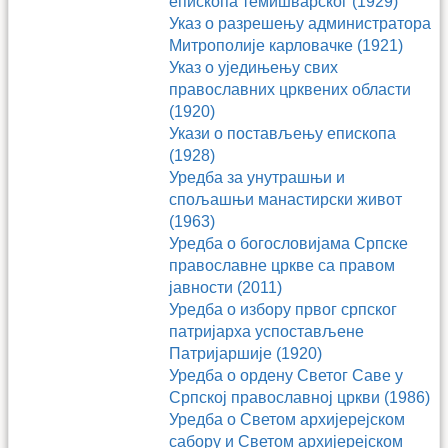
епископа темишварског (1929)
Указ о разрешењу администратора
Митрополије карловачке (1921)
Указ о уједињењу свих
православних црквених области
(1920)
Укази о постављењу епископа
(1928)
Уредба за унутрашњи и
спољашњи манастирски живот
(1963)
Уредба о богословијама Српске
православне цркве са правом
јавности (2011)
Уредба о избору првог српског
патријарха успостављене
Патријаршије (1920)
Уредба о ордену Светог Саве у
Српској православној цркви (1986)
Уредба о Светом архијерејском
сабору и Светом архијерејском