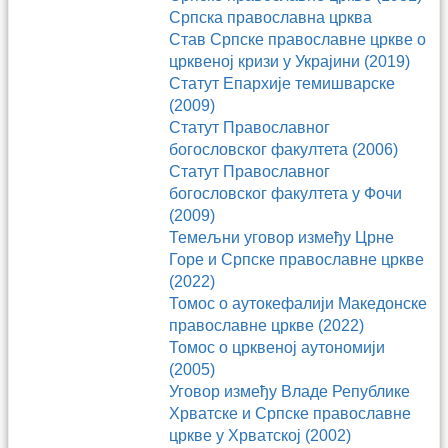
Српска православна црква
Став Српске православне цркве о
црквеној кризи у Украјини (2019)
Статут Епархије темишварске
(2009)
Статут Православног
богословског факултета (2006)
Статут Православног
богословског факултета у Фочи
(2009)
Темељни уговор између Црне
Горе и Српске православне цркве
(2022)
Томос о аутокефалији Македонске
православне цркве (2022)
Томос о црквеној аутономији
(2005)
Уговор између Владе Републике
Хрватске и Српске православне
цркве у Хрватској (2002)