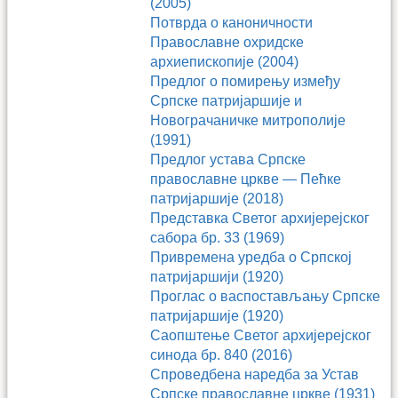
(2005)
Потврда о каноничности
Православне охридске
архиепископије (2004)
Предлог о помирењу између
Српске патријаршије и
Новограчаничке митрополије
(1991)
Предлог устава Српске
православне цркве — Пећке
патријаршије (2018)
Представка Светог архијерејског
сабора бр. 33 (1969)
Привремена уредба о Српској
патријаршији (1920)
Проглас о васпостављању Српске
патријаршије (1920)
Саопштење Светог архијерејског
синода бр. 840 (2016)
Спроведбена наредба за Устав
Српске православне цркве (1931)