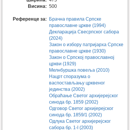
Висина:
500
Референце за:
Брачна правила Српске
православне цркве (1994)
Декларација Свесрпског сабора
(2024)
Закон о избору патријарха Српске
православне цркве (1930)
Закон о Српској православној
цркви (1929)
Мелнбуршка повеља (2010)
Нацрт споразума о
васпостављању црквеног
јединства (2002)
Обраћање Светог архијерејског
синода бр. 1859 (2002)
Одговор Светог архијерејског
синода бр. 1859/1 (2002)
Одлука Светог архијерејског
сабора бр. 1-I (2003)