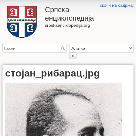
скочи на садржај
Српска
енциклопедија
srpskaenciklopedija.org
>
стојан_рибарац.jpg