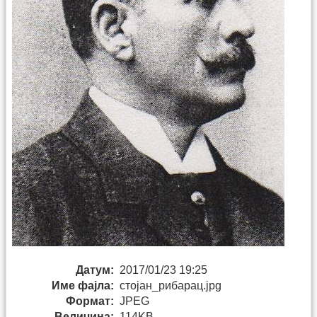
Датум:
2017/01/23 19:25
Име фајла:
стојан_рибарац.jpg
Формат:
JPEG
Величина:
114KB