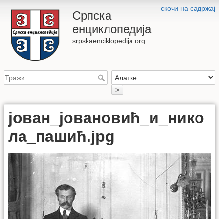
скочи на садржај
Српска
енциклопедија
srpskaenciklopedija.org
>
јован_јовановић_и_нико
ла_пашић.jpg