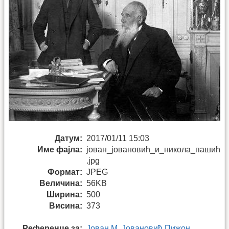
Датум:
2017/01/11 15:03
Име фајла:
јован_јовановић_и_никола_пашић
.jpg
Формат:
JPEG
Величина:
56KB
Ширина:
500
Висина:
373
Референце за:
Јован М. Јовановић Пижон