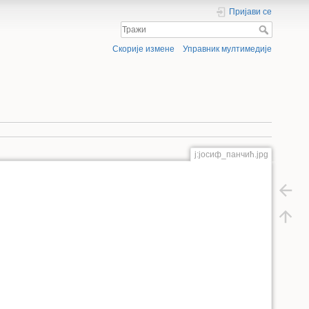
Пријави се
Скорије измене
Управник мултимедије
ј:јосиф_панчић.jpg