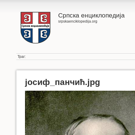
Српска енциклопедија
srpskaenciklopedija.org
Траг:
јосиф_панчић.jpg