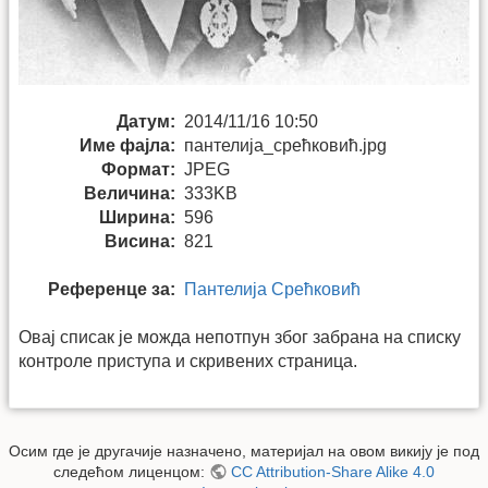
Датум:
2014/11/16 10:50
Име фајла:
пантелија_срећковић.jpg
Формат:
JPEG
Величина:
333KB
Ширина:
596
Висина:
821
Референце за:
Пантелија Срећковић
Овај списак је можда непотпун због забрана на списку
контроле приступа и скривених страница.
Осим где је другачије назначено, материјал на овом викију је под
следећом лиценцом:
CC Attribution-Share Alike 4.0