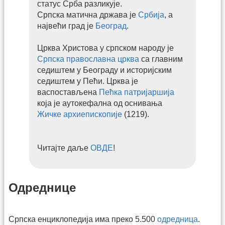
статус Срба разликује.
Српска матична држава је
Србија
, а
највећи град је
Београд
.
Црква Христова у српском народу је
Српска православна црква
са главним
седиштем у Београду и историјским
седиштем у Пећи. Црква је
васпостављена
Пећка патријаршија
која је аутокефална од оснивања
Жичке архиепископије
(1219).
Читајте даље
ОВДЕ
!
Одреднице
Српска енциклопедија има преко 5.500
одредница
.