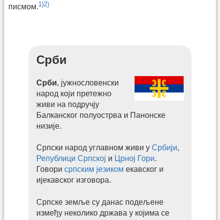
1)
2)
писмом.
Срби
Срби
, јужнословенски
народ који ​претежно
живи на подручју ​
Балканског полуострва ​и Панонске
низије.
Српски народ углавном живи у
Србији
, ​
Републици Српској
и
Црној Гори
.
Говори
српским језиком
екавског и
ијекавског изговора.
Српске земље су данас подељене
између неколико држава у којима се