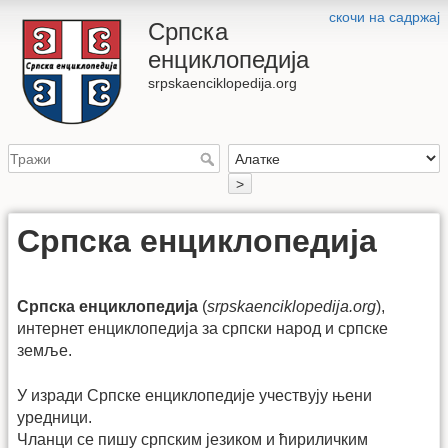
скочи на садржај
Српска
енциклопедија
srpskaenciklopedija.org
>
Српска енциклопедија
Српска енциклопедија
(
srpskaenciklopedija.org
),
интернет енциклопедија за српски народ и српске
земље.
У изради Српске енциклопедије учествују њени
уредници.
Чланци се пишу српским језиком и ћириличким