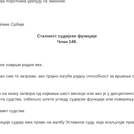
ија поротника уређују се законом.
блике Србије
Сталност судијске функције
Члан 146.
а не наврши радни век.
ко сам то затражи, ако трајно изгуби радну способност за вршење 
 на казну затвора од најмање шест месеци или ако је у дисциплинс
та судства, озбиљно штети угледу судијске функције или поверењу 
авет судства.
кције судија има право на жалбу Уставном суду, која искључује пра