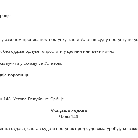
рбије.
 законом прописаном поступку, као и Уставни суд у поступку по ус
 без судске одлуке, опростити у целини или делимично.
скључити у складу са Уставом.
дије поротници.
н 143. Устава Републике Србије
Уређење судова
Члан 143.
ишта судова, састав суда и поступак пред судовима уређују се зак