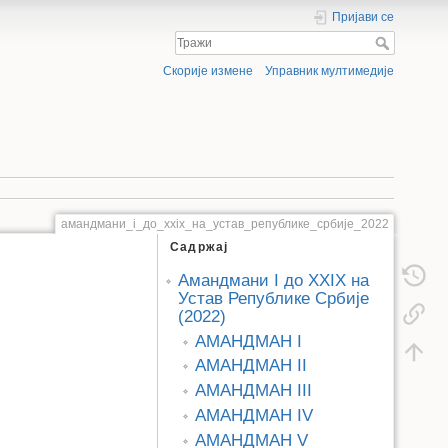
Пријави се
Скорије измене
Управник мултимедије
амандмани_i_до_xxix_на_устав_републике_србије_2022
Садржај
Амандмани I до XXIX на
Устав Републике Србије
(2022)
АМАНДМАН I
АМАНДМАН II
АМАНДМАН III
АМАНДМАН IV
АМАНДМАН V