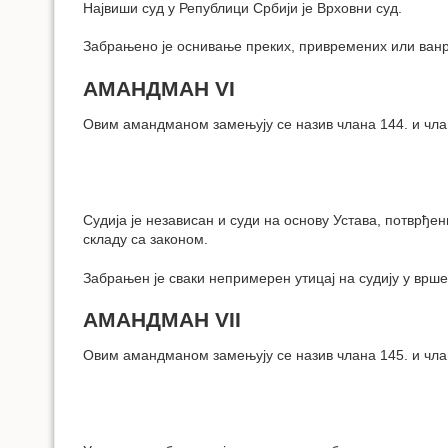
Највиши суд у Републици Србији је Врховни суд.
Забрањено је оснивање преких, привремених или ванр
АМАНДМАН VI
Овим амандманом замењују се назив члана 144. и чла
Судија је независан и суди на основу Устава, потврђ
складу са законом.
Забрањен је сваки непримерен утицај на судију у врше
АМАНДМАН VII
Овим амандманом замењују се назив члана 145. и чла