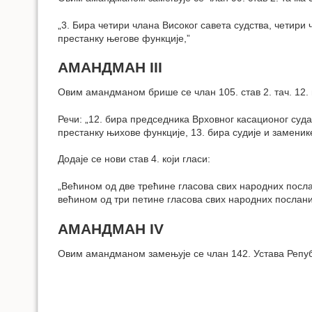
„3. Бира четири члана Високог савета судства, четири 
престанку његове функције,”
АМАНДМАН III
Овим амандманом брише се члан 105. став 2. тач. 12. и
Речи: „12. бира председника Врховног касационог суда,
престанку њихове функције, 13. бира судије и заменике
Додаје се нови став 4. који гласи:
„Већином од две трећине гласова свих народних посла
већином од три петине гласова свих народних посланик
АМАНДМАН IV
Овим амандманом замењује се члан 142. Устава Репу