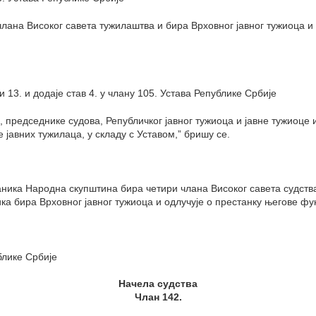
члана Високог савета тужилаштва и бира Врховног јавног тужиоца и 
 13. и додаје став 4. у члану 105. Устава Републике Србије
 председнике судова, Републичког јавног тужиоца и јавне тужиоце и
 јавних тужилаца, у складу с Уставом,” бришу се.
ника Народна скупштина бира четири члана Високог савета судства
а бира Врховног јавног тужиоца и одлучује о престанку његове фун
блике Србије
Начела судства
Члан 142.