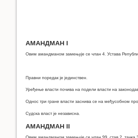
АМАНДМАН I
Овим амандманом замењује се члан 4. Устава Републи
Правни поредак је јединствен.
Уређење власти почива на подели власти на законодав
Однос три гране власти заснива се на међусобном пр
Судска власт је независна.
АМАНДМАН II
Овим амандманом замењује се члан 99. став 2. тачка 