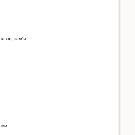
тавној жалби.
оном.