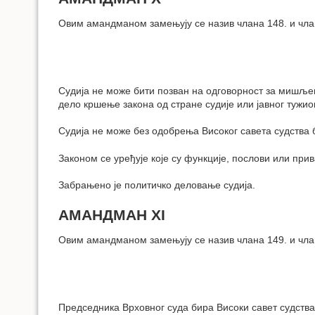
Овим амандманом замењују се назив члана 148. и чла
Судија не може бити позван на одговорност за мишљењ
дело кршење закона од стране судије или јавног тужио
Судија не може без одобрења Високог савета судства 
Законом се уређује које су функције, послови или при
Забрањено је политичко деловање судија.
АМАНДМАН XI
Овим амандманом замењују се назив члана 149. и чла
Председника Врховног суда бира Високи савет судств