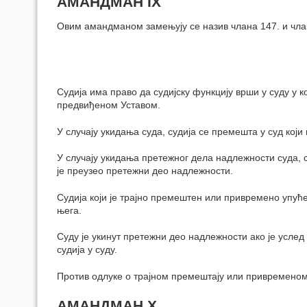
АМАНДМАН IX
Овим амандманом замењују се назив члана 147. и чла
Судија има право да судијску функцију врши у суду у к
предвиђеном Уставом.
У случају укидања суда, судија се премешта у суд који
У случају укидања претежног дела надлежности суда, с
је преузео претежни део надлежности.
Судија који је трајно премештен или привремено упућен
њега.
Суду је укинут претежни део надлежности ако је усле
судија у суду.
Против одлуке о трајном премештају или привременом 
АМАНДМАН X