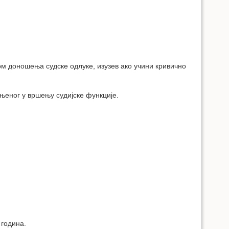
ом доношења судске одлуке, изузев ако учини кривично
њеног у вршењу судијске функције.
 година.