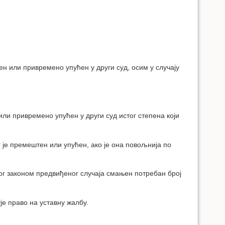
тен или привремено упућен у други суд, осим у случају
или привремено упућен у други суд истог степена који
г је премештен или упућен, ако је она повољнија по
гог законом предвиђеног случаја смањен потребан број
е право на уставну жалбу.