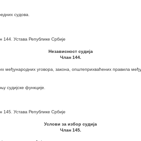
едних судова.
н 144. Устава Републике Србије
Независност судија
Члан 144.
ених међународних уговора, закона, општеприхваћених правила међу
њу судијске функције.
н 145. Устава Републике Србије
Услови за избор судија
Члан 145.