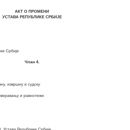
АКТ О ПРОМЕНИ
УСТАВА РЕПУБЛИКЕ СРБИЈЕ
ке Србије
Члан 4.
ну, извршну и судску.
оверавању и равнотежи.
3. Устава Републике Србије