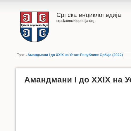
Српска енциклопедија
srpskaenciklopedija.org
Траг:
Амандмани I до XXIX на Устав Републике Србије (2022)
•
Амандмани I до XXIX на У