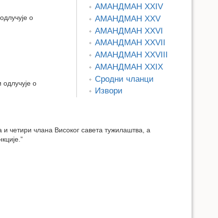
АМАНДМАН XXIV
одлучује о
АМАНДМАН XXV
АМАНДМАН XXVI
АМАНДМАН XXVII
АМАНДМАН XXVIII
АМАНДМАН XXIX
Сродни чланци
 одлучује о
Извори
 и четири члана Високог савета тужилаштва, а
кције.”