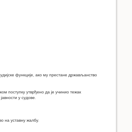
судијске функције, ако му престане држављанство
ком поступку утврђено да је учинио тежак
јавности у судове.
во на уставну жалбу.