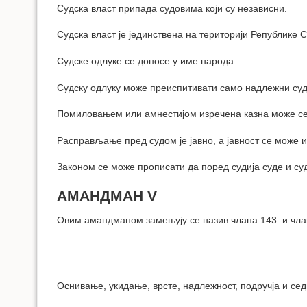
Судска власт припада судовима који су независни.
Cудска власт је јединствена на територији Републике С
Судске одлуке се доносе у име народа.
Судску одлуку може преиспитивати само надлежни суд у
Помиловањем или амнестијом изречена казна може се,
Расправљање пред судом је јавно, а јавност се може и
Законом се може прописати да поред судија суде и су
АМАНДМАН V
Овим амандманом замењују се назив члана 143. и чла
Оснивање, укидање, врсте, надлежност, подручја и сед