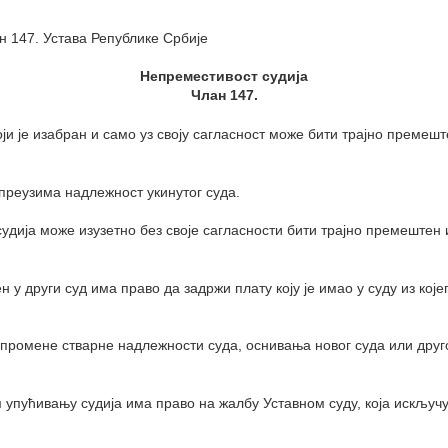
н 147. Устава Републике Србије
Непреместивост судија
Члан 147.
оји је изабран и само уз своју сагласност може бити трајно премеш
 преузима надлежност укинутог суда.
удија може изузетно без своје сагласности бити трајно премештен 
 у други суд има право да задржи плату коју је имао у суду из које
д промене стварне надлежности суда, оснивања новог суда или дру
упућивању судија има право на жалбу Уставном суду, која искључуј