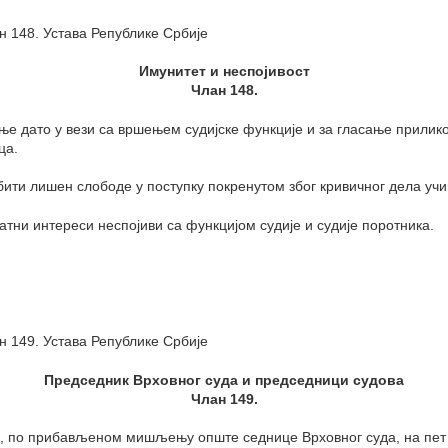
н 148. Устава Републике Србије
Имунитет и неспојивост
Члан 148.
е дато у вези са вршењем судијске функције и за гласање прилик
ца.
бити лишен слободе у поступку покренутом због кривичног дела учи
ватни интереси неспојиви са функцијом судије и судије поротника.
н 149. Устава Републике Србије
Председник Врховног суда и председници судова
Члан 149.
а, по прибављеном мишљењу опште седнице Врховног суда, на пет