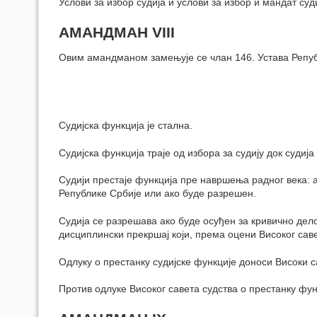
Услови за избор судија и услови за избор и мандат суд
АМАНДМАН VIII
Овим амандманом замењује се члан 146. Устава Репу
Судијска функција је стална.
Судијска функција траје од избора за судију док судиј
Судији престаје функција пре навршења радног века: а
Републике Србије или ако буде разрешен.
Судија се разрешава ако буде осуђен за кривично дело
дисциплински прекршај који, према оцени Високог саве
Одлуку о престанку судијске функције доноси Високи с
Против одлуке Високог савета судства о престанку фун