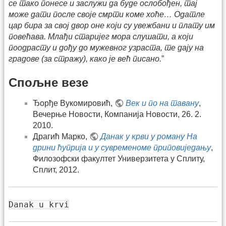
се тако понесе и заслужи да буде ослобођен, тај
може дати после своје смрти коме хоће… Одатле
цар бира за свој двор оне који су увежбани и плату им
повећава. Млађи старијег мора слушати, а који
поодрасту и дођу до мужевног узраста, те дају на
градове (за стражу), како је већ писано.
”
Спољне везе
Ђорђе Вукомировић,
Век и по на тавану
,
Вечерње Новости, Компанија Новости, 26. 2.
2010.
Драгић Марко,
Данак у крви у роману На
дрини ћуприја и у сувременоме приповиједању
,
Филозофски факултет Универзитета у Сплиту,
Сплит, 2012.
Danak u krvi