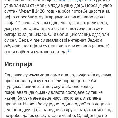
узимали или отимали младу мушку децу. Порез је увео
султан Мурат II 1420. године, због потребе царства за
војно способним мушкарцима и примењивао се до
краја 17. вeка. Једном одвојена од својих родитеља,
деца су постајала аџами-оглани, потурчивана су и
одгајана за јањичаре. Они бољи (ичоглани), одгајали
су се у Серају, где су имали свој интернат. Једном
обучени, постајали су пешадија или коњица (спахије),
1)
а они најбољи султанова гарда.
Историја
Од данка су изузимана само она подручја која су сама
признавала турску власт или породице које би
Турцима чиниле знатне услуге. За оне који су
покушавали да обману власти постојале су тешке
казне. За узимање деце нису постојала утврђена
правила. Најчешће су једне године одвођена деца са
једног подручија, а наредне са другог, мада зависно од
потребе, данак се скупљао и чешће. Одвођено је по