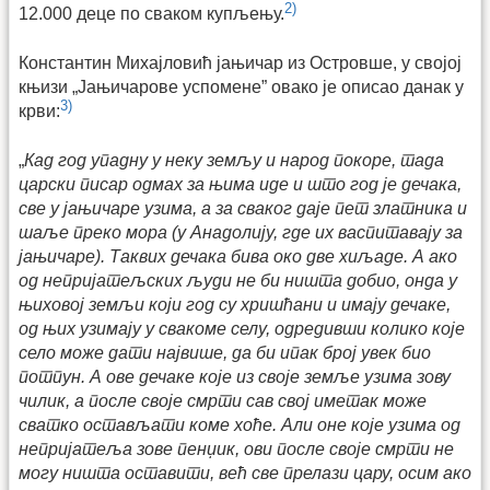
2)
12.000 деце по сваком купљењу.
Константин Михајловић јањичар из Островше, у својој
књизи „Јањичарове успомене” овако је описао данак у
3)
крви:
„
Кад год упадну у неку земљу и народ покоре, тада
царски писар одмах за њима иде и што год је дечака,
све у јањичаре узима, а за сваког даје пет златника и
шаље преко мора (у Анадолију, где их васпитавају за
јањичаре). Таквих дечака бива око две хиљаде. А ако
од непријатељских људи не би ништа добио, онда у
њиховој земљи који год су хришћани и имају дечаке,
од њих узимају у свакоме селу, одредивши колико које
село може дати највише, да би ипак број увек био
потпун. А ове дечаке које из своје земље узима зову
чилик, а после своје смрти сав свој иметак може
сватко остављати коме хоће. Али оне које узима од
непријатеља зове пенџик, ови после своје смрти не
могу ништа оставити, већ све прелази цару, осим ако