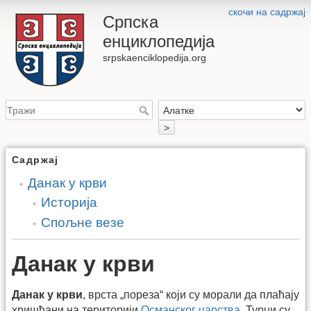
скочи на садржај
Српска
енциклопедија
srpskaenciklopedija.org
>
Садржај
Данак у крви
Историја
Спољне везе
Данак у крви
Данак у крви
, врста „пореза“ који су морали да плаћају
хришћани на територији
Османског царства
. Турци су