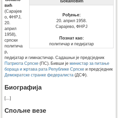
Ђокановић
вић
(Сарајев
Рођење:
о, ФНРЈ,
20. април 1958.
20.
Сарајево, ФНРЈ
април
1958),
Познат као:
српски
политичар и педијатар
политича
р,
педијатар и гимнастичар. Садашњи је предсједник
Патриота Српске
(ПС). Бивши је
министар за питање
бораца и жртава рата Републике Српске
и предсједник
Демократске странке федералиста
(ДСФ).
Биографија
[…]
Спољне везе