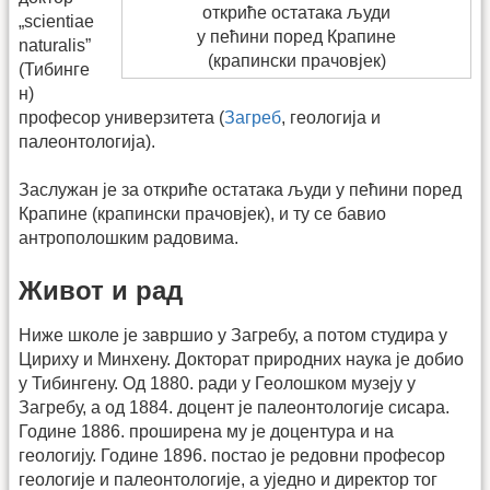
откриће остатака људи
„scientiae
у пећини поред Крапине
naturalis”
(крапински прачовјек)
(Тибинге
н)
професор универзитета (
Загреб
, геологија и
палеонтологија).
Заслужан је за откриће остатака људи у пећини поред
Крапине (крапински прачовјек), и ту се бавио
антрополошким радовима.
Живот и рад
Ниже школе је завршио у Загребу, а потом студира у
Цириху и Минхену. Докторат природних наука је добио
у Тибингену. Од 1880. ради у Геолошком музеју у
Загребу, а од 1884. доцент је палеонтологије сисара.
Године 1886. проширена му је доцентура и на
геологију. Године 1896. постао је редовни професор
геологије и палеонтологије, а уједно и директор тог