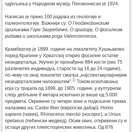
одјељења у Народном музеју. Пензионисан је 1924.
Написао је преко 100 радова из геологије и
палеонтологије. Важнији су:
О Геотектонским
приликама Горе Загребачке
,
О прапору
,
О фосилним
рибама и шкољкама рода Valenciennesia
.
Крамбергер је 1899. године на локалитету Хушњаково
поред Крапине у Хрватској открио фосилне остатке
неандерталца. Укупно је пронађено 884 кости (око 75
различитих индивидуа, старости од 16 до 24 године),
по чему се овај локалитет сматра „најспектакуларнијим
1)
неандерталским налазиштем”.
Током ископавања
која су трајала од 1899. до 1905. године, у културном
слоју дебљине 8 метара ископано је више од 5.000
предмета. Окривене су четири зоне и подељене према
налазима на: Castor fiber (европски дабар), Homo
sapiens (човек), Rhinocerus merckii (носорог), и Ursus
spelaeus (пећински медвед). Осим ових, откривени су и
остаци других плеистоценских животиња. Од 876