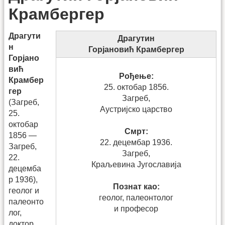
Крамбергер
Драгути
Драгутин
н
Горјановић Крамбергер
Горјано
вић
Рођење:
Крамбер
25. октобар 1856.
гер
Загреб,
(Загреб,
Аустријско царство
25.
октобар
Смрт:
1856 —
22. децембар 1936.
Загреб,
Загреб,
22.
Краљевина Југославија
децемба
р 1936),
Познат као:
геолог и
геолог, палеонтолог
палеонто
и професор
лог,
доктор