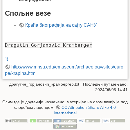
Спољне везе
Краћа биографија на сајту САНУ
Dragutin Gorjanovic Kramberger
1)
http://www.mnsu.edu/emuseum/archaeology/sites/euro
pe/krapina.html
драгутин_горјановић_крамбергер.txt
· Последњи пут мењано:
2024/06/05 14:41
Осим где је другачије назначено, материјал на овом викију је под
следећом лиценцом:
CC Attribution-Share Alike 4.0
International