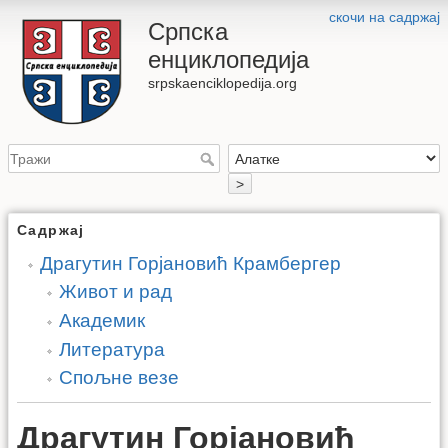
скочи на садржај
Српска
енциклопедија
srpskaenciklopedija.org
>
Садржај
Драгутин Горјановић Крамбергер
Живот и рад
Академик
Литература
Спољне везе
Драгутин Горјановић