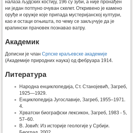
налаза људских костију, 196 су зуби, а није пронађен
ни један потпуно очуван скелет. Откривено је камено
оруђе и оружје које припада мустеријанској култури,
као и остаци огњишта, по чему се закључује да је
крапински прачовек познавао ватру.
Академик
Дописни је члан
Српске краљевске академије
(Академије природних наука) од фебруара 1914.
Литература
Народна енциклопедија, Ст. Станојевић, Загреб,
1925—1929.
Енциклопедија Југославије, Загреб, 1955–1971.
4.
Хрватски биографски лексикон, Загреб, 1983 - 5,
57–60.
В. Јовић: Из историје геологије у Србији.
Београд, 2002.