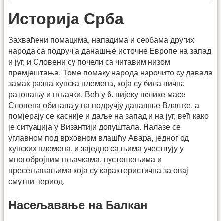
Историја Срба
Захваћени помацима, нападима и сеобама других
народа са подручја данашње источне Европе на запад
и југ, и Словени су почели са читавим низом
премјештања. Томе помаку народа нарочито су давала
замах разна хунска племена, која су била вична
ратовању и пљачки. Већ у 6. вијеку велике масе
Словена обитавају на подручју данашње Влашке, а
помјерају се касније и даље на запад и на југ, већ како
је ситуација у Византији допуштала. Налазе се
углавном под врховном влашћу Авара, једног од
хунских племена, и заједно са њима учествују у
многобројним пљачкама, пустошењима и
пресељавањима која су карактеристична за овај
смутни период.
Насељавање на Балкан