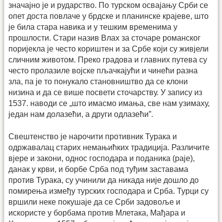
значајно је и рударство. По турском освајању Срби се
опет доста повлаче у брдске и планинске крајеве, што
је била стара навика и у тешким временима у
прошлости. Стари назив Влах за сточаре романског
поријекла је често кориштен и за Србе који су живјели
сличним животом. Преко градова и главних путева су
често пролазиле војске пљачкајући и чинећи разна
зла, па је то понукало становништво да се клони
низина и да се више посвети сточарству. У запису из
1537. наводи се „што имасмо имања, све нам узимаху,
један нам долазећи, а други одлазећи”.
Свештенство је нарочити противник Турака и
одржавалац старих немањићких традиција. Различите
вјере и закони, однос господара и поданика (раје),
данак у крви, и борбе Срба под туђим заставама
против Турака, су учинили да никада није дошло до
помирења између турских господара и Срба. Турци су
вршили неке покушаје да се Срби задовоље и
искористе у борбама против Млетака, Мађара и