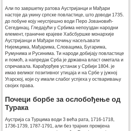
Али по завршетку ратова Аустријанци и Мађари
настоје да укину српске повластице, што доводи 1735.
до побуне коју неуспјешно води Перо Јовановић-
Сегединац. Гледајући у Србима непоуздан народни
елемент, граничне крајеве Хабсбуршке монархије
Аустријанци и Мађари почињу насељавати
Нијемцима, Мађарима, Словацима, Бугарима,
Румунима и Русинима. Ти народи добијају повластице
и помоћ, а напредак Срба је државна власт ометала и
спречавала. Карађорђев устанак у Србији 1804. је
имао великог позитивног утицаја и на Србе у јужној
Угарској, који су имали слабог успјеха у остваривању
својих права.
Почеци борбе за ослобођење од
Турака
Аустрија са Турцима води 3 већа рата, 1716-1718,
1736-1739, 1787-1791, али без трајних промјена