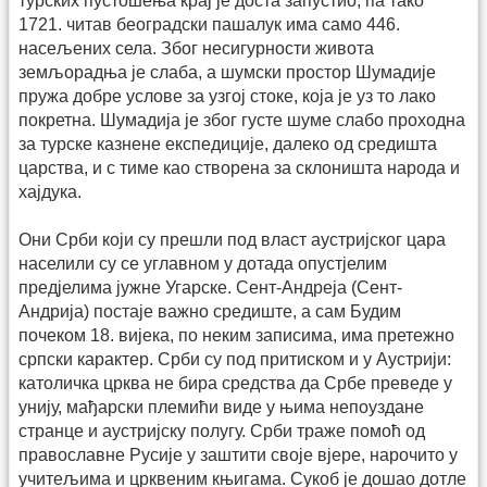
турских пустошења крај је доста запустио, па тако
1721. читав београдски пашалук има само 446.
насељених села. Због несигурности живота
земљорадња је слаба, а шумски простор Шумадије
пружа добре услове за узгој стоке, која је уз то лако
покретна. Шумадија је због густе шуме слабо проходна
за турске казнене експедиције, далеко од средишта
царства, и с тиме као створена за склоништа народа и
хајдука.
Они Срби који су прешли под власт аустријског цара
населили су се углавном у дотада опустјелим
предјелима јужне Угарске. Сент-Андреја (Сент-
Андрија) постаје важно средиште, а сам Будим
почеком 18. вијека, по неким записима, има претежно
српски карактер. Срби су под притиском и у Аустрији:
католичка црква не бира средства да Србе преведе у
унију, мађарски племићи виде у њима непоуздане
странце и аустријску полугу. Срби траже помоћ од
православне Русије у заштити своје вјере, нарочито у
учитељима и црквеним књигама. Сукоб је дошао дотле