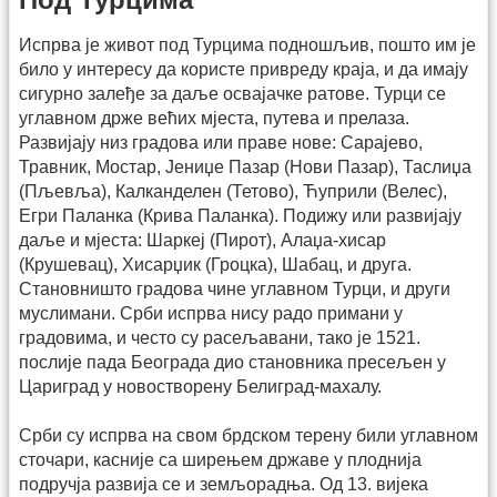
Испрва је живот под Турцима подношљив, пошто им је
било у интересу да користе привреду краја, и да имају
сигурно залеђе за даље освајачке ратове. Турци се
углавном држе већих мјеста, путева и прелаза.
Развијају низ градова или праве нове: Сарајево,
Травник, Мостар, Јениџе Пазар (Нови Пазар), Таслиџа
(Пљевља), Калканделен (Тетово), Ћуприли (Велес),
Егри Паланка (Крива Паланка). Подижу или развијају
даље и мјеста: Шаркеј (Пирот), Алаџа-хисар
(Крушевац), Хисарџик (Гроцка), Шабац, и друга.
Становништо градова чине углавном Турци, и други
муслимани. Срби испрва нису радо примани у
градовима, и често су расељавани, тако је 1521.
послије пада Београда дио становника пресељен у
Цариград у новостворену Белиград-махалу.
Срби су испрва на свом брдском терену били углавном
сточари, касније са ширењем државе у плоднија
подручја развија се и земљорадња. Од 13. вијека