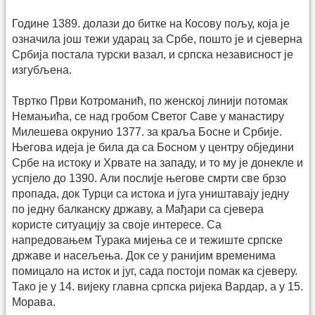
Године 1389. долази до битке на Косову пољу, која је
означила још тежи ударац за Србе, пошто је и сјеверна
Србија постала турски вазал, и српска независност је
изгубљена.
Твртко Први Котроманић, по женској линији потомак
Немањића, се над гробом Светог Саве у манастиру
Милешева окрунио 1377. за краља Босне и Србије.
Његова идеја је била да са Босном у центру обједини
Србе на истоку и Хрвате на западу, и то му је донекле и
успјело до 1390. Али послије његове смрти све брзо
пропада, док Турци са истока и југа уништавају једну
по једну балканску државу, а Мађари са сјевера
користе ситуацију за своје интересе. Са
напредовањем Турака мијења се и тежиште српске
државе и насељења. Док се у ранијим временима
помицало на исток и југ, сада постоји помак ка сјеверу.
Тако је у 14. вијеку главна српска ријека Вардар, а у 15.
Морава.