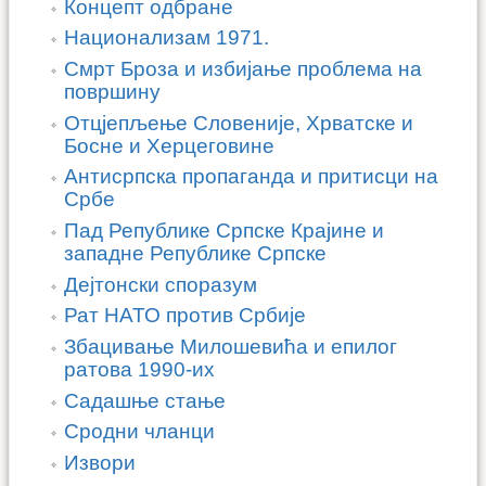
Концепт одбране
Национализам 1971.
Смрт Броза и избијање проблема на
површину
Отцјепљење Словеније, Хрватске и
Босне и Херцеговине
Антисрпска пропаганда и притисци на
Србе
Пад Републике Српске Крајине и
западне Републике Српске
Дејтонски споразум
Рат НАТО против Србије
Збацивање Милошевића и епилог
ратова 1990-их
Садашње стање
Сродни чланци
Извори