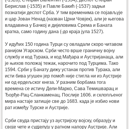
Берислав (-1535) и Павле Бакић (-1537) задњи
познатији деспот Срба. У тим временима се појављује
и цар Јован Ненад (назван Црни Човјек), али је његова
владавина у Бачкој и дијеловима Срема и Баната
кратка, само годину дана (-до краја јула 1527).
У идућих 150 година Турци су овладали скоро читавом
ранијом Угарском. Срби често врше граничну војну
службу и код Турака, и код Мађара и Аустријанаца, али
је њихов положај тежак, нарочито под Турцима. Тако
1594. Срби у Банату дижу устанак против Турака, али
исти бива угушен јер помоћ није стигла ни из Аустрије
ни од ердељског кнеза. У разним борбама тога
времена се истичу Дели-Марко, Сава Темишварац и
Ђорђе-Рац-Сланкаменац. Послије 1606. и склопљеног
мира настаје затишје све до 1683. када је избио нови
рат између Турске и Аустрије.
Срби свуда пристају уз аустријску војску, образују и
своје чете и судјелују у ратном напору Аустрије. Али