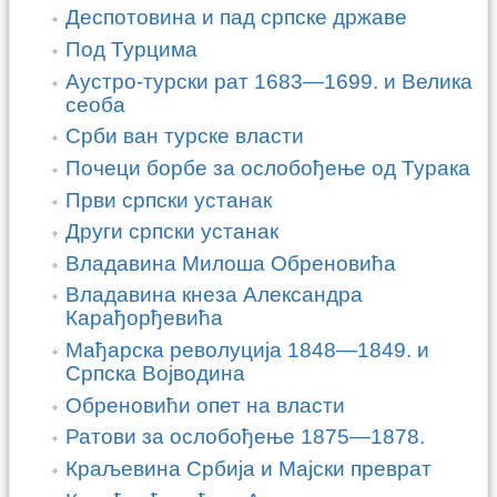
Деспотовина и пад српске државе
Под Турцима
Аустро-турски рат 1683—1699. и Велика
сеоба
Срби ван турске власти
Почеци борбе за ослобођење од Турака
Први српски устанак
Други српски устанак
Владавина Милоша Обреновића
Владавина кнеза Александра
Карађорђевића
Мађарска револуција 1848—1849. и
Српска Војводина
Обреновићи опет на власти
Ратови за ослобођење 1875—1878.
Краљевина Србија и Мајски преврат