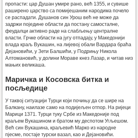
пропасти: цар Душан умире рано, већ 1355, и сувише
раширено царство са помијешаним народима почело
се распадати. Душанов син Урош већ не може да
задржи поједине области да постану самосталне,
феудалци активно раде на слабљењу централне
власти. Грчке области на југу отпадају, у Македонији
влада краљ Вукашин, на лијевој обали Вардара браћа
Дејановићи, у Зети Балшићи, у Подрињу Никола
Алтомановић, у долини Мораве кнез Лазар, и читав низ
мањих великаша.
Маричка и Косовска битка и
посљедице
У таквој ситуацији Турци који почињу да се шире на
Балкану, наилазе само на подијељен отпор. На ријеци
Марици 1371. Турци туку Србе из Македоније под
краљем Вукашином и братом му деспотом Угљешом.
Већ син Вукашина, краљевић Марко из народне
пјесме, постаје турски вазал, као и Дејановићи.