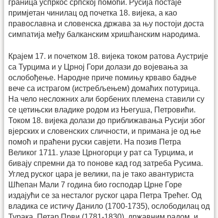
граница успркос српској помоћи. Русија постаје
примјетан чинилац од почетка 18. вијека, а као
православна и словенска држава за њу постоји доста
симпатија међу балканским хришћанским народима.
Крајем 17. и почетком 18. вијека током ратова Аустрије
са Турцима и у Црној Гори долази до војевања за
ослобођење. Народне приче помињу крваво бадње
вече са истрагом (истребљењем) домаћих потурица.
На чело несложних али борбених племена ставили су
се цетињски владике родом из Његуша, Петровићи.
Током 18. вијека долази до приближавања Русији због
вјерских и словенских сличности, и примана је од ње
помоћ и праћени руски савјети. На позив Петра
Великог 1711. улазе Црногорци у рат са Турцима, и
бивају спремни да то понове кад год затреба Русима.
Углед руског цара је велики, па је тако авантуриста
Шћепан Мали 7 година био господар Црне Горе
издајући се за несталог руског цара Петра Трећег. Од
владика се истичу Данило (1700-1735), ослободилац од
Турака, Петар Први (1781-1830), државним радом, и