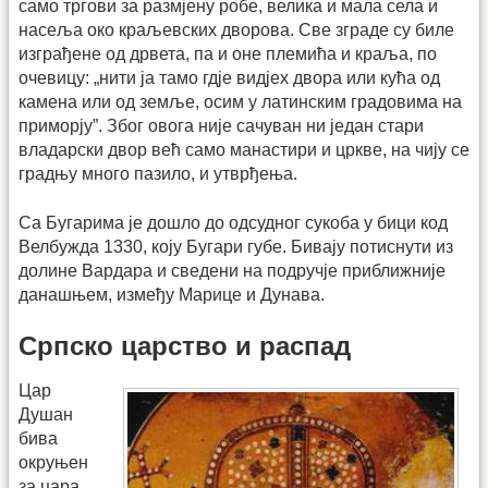
само тргови за размјену робе, велика и мала села и
насеља око краљевских дворова. Све зграде су биле
изграђене од дрвета, па и оне племића и краља, по
очевицу: „нити ја тамо гдје видјех двора или кућа од
камена или од земље, осим у латинским градовима на
приморју”. Због овога није сачуван ни један стари
владарски двор већ само манастири и цркве, на чију се
градњу много пазило, и утврђења.
Са Бугарима је дошло до одсудног сукоба у бици код
Велбужда 1330, коју Бугари губе. Бивају потиснути из
долине Вардара и сведени на подручје приближније
данашњем, између Марице и Дунава.
Српско царство и распад
Цар
Душан
бива
окруњен
за цара