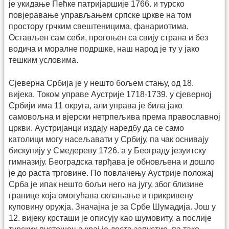
је укидање Пећке патријаршије 1766. и турско
повјеравање управљањем српске цркве на том
простору грчким свештеницима, фанариотима.
Остављен сам себи, прогоњен са свију страна и без
водича и моралне подршке, наш народ је ту у јако
тешким условима.
Сјеверна Србија је у нешто бољем стању, од 18.
вијека. Током управе Аустрије 1718-1739. у сјеверној
Србији има 11 округа, али управа је била јако
самовољна и вјерски нетрпељива према православној
цркви. Аустријанци издају наредбу да се само
католици могу насељавати у Србију, па чак оснивају
бискупију у Смедереву 1726. а у Београду језуитску
гимназију. Београдска тврђава је обновљена и дошло
је до раста трговине. По повлачењу Аустрије положај
Срба је ипак нешто бољи него на југу, због близине
границе која омогућава склањање и прикривену
куповину оружја. Значајна је за Србе Шумадија. Још у
12. вијеку крсташи је описују као шумовиту, а послије