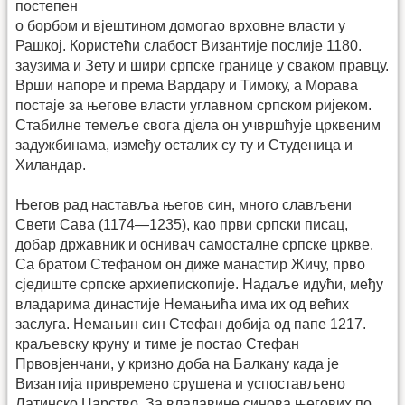
постепен
о борбом и вјештином домогао врховне власти у
Рашкој. Користећи слабост Византије послије 1180.
заузима и Зету и шири српске границе у сваком правцу.
Врши напоре и према Вардару и Тимоку, а Морава
постаје за његове власти углавном српском ријеком.
Стабилне темеље свога дјела он учвршћује црквеним
задужбинама, између осталих су ту и Студеница и
Хиландар.
Његов рад наставља његов син, много слављени
Свети Сава (1174—1235), као први српски писац,
добар државник и оснивач самосталне српске цркве.
Са братом Стефаном он диже манастир Жичу, прво
сједиште српске архиепископије. Надаље идући, међу
владарима династије Немањића има их од већих
заслуга. Немањин син Стефан добија од папе 1217.
краљевску круну и тиме је постао Стефан
Првовјенчани, у кризно доба на Балкану када је
Византија привремено срушена и успостављено
Латинско Царство. За владавине синова његових по