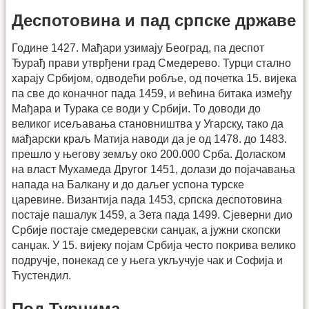
Деспотовина и пад српске државе
Године 1427. Мађари узимају Београд, па деспот
Ђурађ прави утврђени град Смедерево. Турци стално
харају Србијом, одводећи робље, од почетка 15. вијека
па све до коначног пада 1459, и већина битака између
Мађара и Турака се води у Србији. То доводи до
великог исељавања становништва у Угарску, тако да
мађарски краљ Матија наводи да је од 1478. до 1483.
прешло у његову земљу око 200.000 Срба. Доласком
на власт Мухамеда Другог 1451, долази до појачавања
напада на Балкану и до даљег успона турске
царевине. Византија пада 1453, српска деспотовина
постаје пашалук 1459, а Зета пада 1499. Сјеверни дио
Србије постаје смедеревски санџак, а јужни скопски
санџак. У 15. вијеку појам Србија често покрива велико
подручје, понекад се у њега укључује чак и Софија и
Ћустендил.
Под Турцима