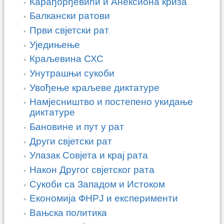
Карађорђевићи и Aнексиона криза
Балкански ратови
Први свјетски рат
Уједињење
Краљевина СХС
Унутрашњи сукоби
Увођење краљеве диктатуре
Намјесништво и постепено укидање
диктатуре
Бановине и пут у рат
Други свјетски рат
Улазак Совјета и крај рата
Након Другог свјетског рата
Сукоби са Западом и Истоком
Економија ФНРЈ и експерименти
Вањска политика