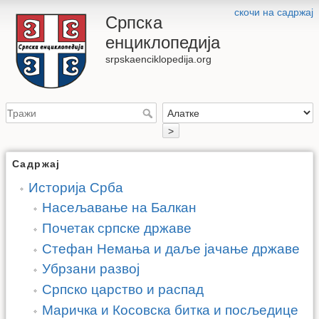
скочи на садржај
Српска
енциклопедија
srpskaenciklopedija.org
>
Садржај
Историја Срба
Насељавање на Балкан
Почетак српске државе
Стефан Немања и даље јачање државе
Убрзани развој
Српско царство и распад
Маричка и Косовска битка и посљедице