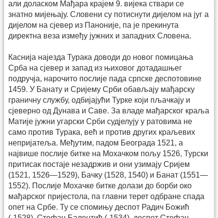
али доласком Мађара крајем 9. вијека ствари се
знатно мијењају. Словени су потиснути дијелом на југ а
дијелом на сјевер из Паноније, па је прекинута
директна веза између јужних и западних Словена.
Каснија најезда Турака доводи до новог помицања
Срба на сјевер и запад из њиховог дотадашњег
подручја, нарочито послије пада српске деспотовине
1459. У Банату и Сријему Срби обављају мађарску
граничну службу, одбијајући Турке који пљачкају и
сјеверно од Дунава и Саве. За владе мађарског краља
Матије јужни угарски Срби судјелују у ратовима не
само против Турака, већ и против других краљевих
непријатеља. Међутим, падом Београда 1521, а
највише послије битке на Мохачком пољу 1526, Турски
притисак постаје незадржив и они узимају Сријем
(1521, 1526—1529), Бачку (1528, 1540) и Банат (1551—
1552). Послије Мохачке битке долази до борби око
мађарског пријестола, па главни терет одбране спада
опет на Србе. Ту се спомињу деспот Радич Божић
(-1528), Стефан Балентић (-1534), деспот Стефан