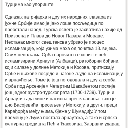
Турцима као упориште.
Одлазак патријарха и других народних главара из
јужне Србије имао је јако лоше посљедице по
преостали народ. Турска освета је захватила нахије од
Призрена и Плава до Новог Пазара и Мораве.
Нестанак многог свештенсва убрзао је процес
исламизације, која узима маха од почетка 18. вијека.
Овим невољама Срба нарочито се користе већ
исламизирани Арнаути (Албанци), ратоборни брђани,
који силазе у долине Метохије и Косова, притискају
Србе и њихове посједе и нагоне људе на исламизацију
и арнаућење. Томе је још погодовала и друга сеоба
Срба под Арсенијем Четвртим Шакабентом послије
још једног аустро-турског рата (1736-1739). Турци и
Арнаути сада чине и насилна пресељавања: тако је
дио Васојевића пресељен у Метохију, а други, преци
Карађорђа међу њима, бјеже у Шумадију. У том
времену је Љума постала арнаутска, а тако и српска
културна средишта Пећ и Ђаковица. Завршни ударац