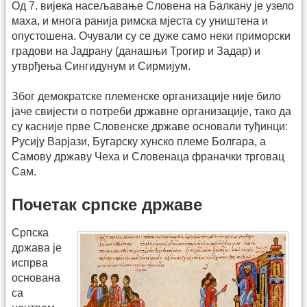
Од 7. вијека насељавање Словена на Балкану је узело
маха, и многа ранија римска мјеста су уништена и
опустошена. Очували су се дуже само неки приморски
градови на Јадрану (данашњи Трогир и Задар) и
утврђења Сингидунум и Сирмијум.
Због демократске племенске организације није било
јаче свијести о потреби државне организације, тако да
су касније прве Словенске државе основали туђинци:
Русију Варјази, Бугарску хунско племе Болгара, а
Самову државу Чеха и Словенаца франачки трговац
Сам.
Почетак српске државе
Српска
држава је
испрва
основана
са