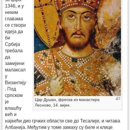
1346, и у
неким
главама
се створи
идеја да
би
Србија
требала
да
замијени
малаксал
у
Византију
. Под
српском
Цар Душан, фреска из манастира
је
Лесново, 14. вијек.
влашћу
већ и
највећи дио грчких области све до Тесалије, и читава
Албанија. Међутим у томе замаху су биле и клице