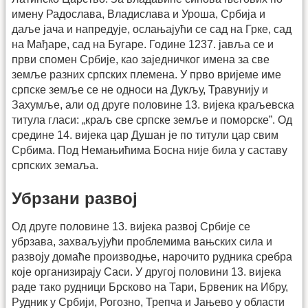
имену Радослава, Владислава и Уроша, Србија и
даље јача и напредује, ослањајући се сад на Грке, сад
на Мађаре, сад на Бугаре. Године 1237. јавља се и
први спомен Србије, као заједничког имена за све
земље разних српских племена. У прво вријеме име
српске земље се не односи на Дукљу, Травунију и
Захумље, али од друге половине 13. вијека краљевска
титула гласи: „краљ све српске земље и поморске”. Од
средине 14. вијека цар Душан је по титули цар свим
Србима. Под Немањићима Босна није била у саставу
српских земаља.
Убрзани развој
Од друге половине 13. вијека развој Србије се
убрзава, захваљујући проблемима вањских сила и
развоју домаће производње, нарочито рудника сребра
које организирају Саси. У другој половини 13. вијека
раде тако рудници Брсково на Тари, Брвеник на Ибру,
Рудник у Србији, Рогозно, Трепча и Јањево у области