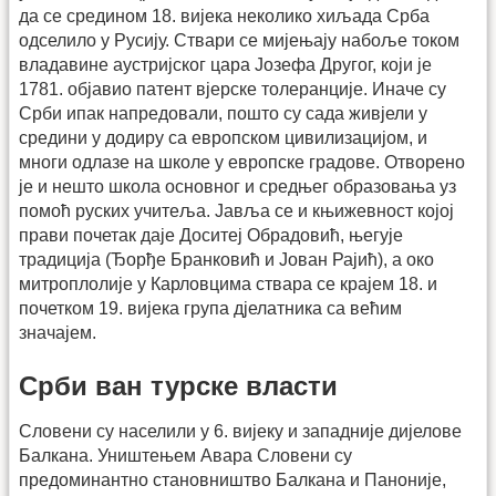
да се средином 18. вијека неколико хиљада Срба
одселило у Русију. Ствари се мијењају набоље током
владавине аустријског цара Јозефа Другог, који је
1781. објавио патент вјерске толеранције. Иначе су
Срби ипак напредовали, пошто су сада живјели у
средини у додиру са европском цивилизацијом, и
многи одлазе на школе у европске градове. Отворено
је и нешто школа основног и средњег образовања уз
помоћ руских учитеља. Јавља се и књижевност којој
прави почетак даје Доситеј Обрадовић, његује
традиција (Ђорђе Бранковић и Јован Рајић), а око
митроплолије у Карловцима ствара се крајем 18. и
почетком 19. вијека група дјелатника са већим
значајем.
Срби ван турске власти
Словени су населили у 6. вијеку и западније дијелове
Балкана. Уништењем Авара Словени су
предоминантно становништво Балкана и Паноније,