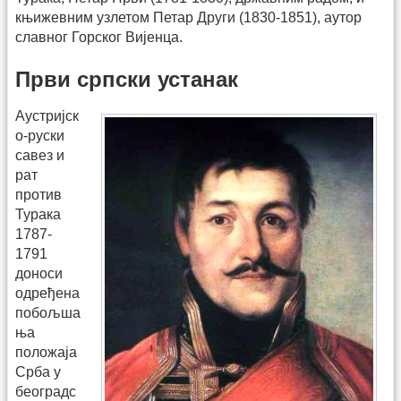
књижевним узлетом Петар Други (1830-1851), аутор
славног Горског Вијенца.
Први српски устанак
Аустријск
о-руски
савез и
рат
против
Турака
1787-
1791
доноси
одређена
побољша
ња
положаја
Срба у
београдс