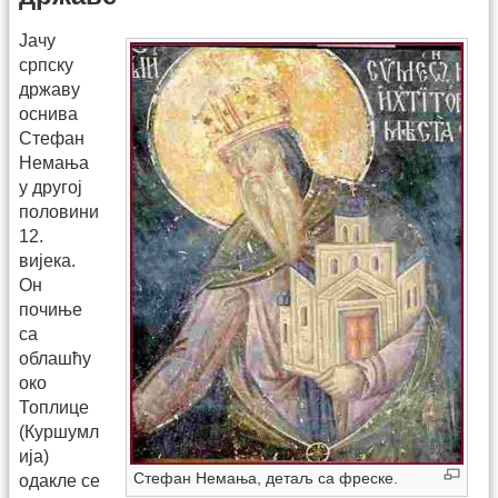
Јачу
српску
државу
оснива
Стефан
Немања
у другој
половини
12.
вијека.
Он
почиње
са
облашћу
око
Топлице
(Куршумл
ија)
Стефан Немања, детаљ са фреске.
одакле се