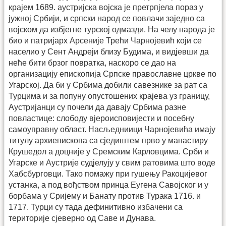
крајем 1689. аустријска војска је претрпјела пораз у
јужној Србији, и српски народ се повлачи заједно са
војском да избјегне турској одмазди. На челу народа је
био и патријарх Арсеније Трећи Чарнојевић који се
населио у Сент Андреји близу Будима, и видјевши да
неће бити брзог повратка, наскоро се дао на
организацију епископија Српске православне цркве по
Угарској. Да би у Србима добили савезнике за рат са
Турцима и за попуну опустошених крајева уз границу,
Аустријанци су почели да давају Србима разне
повластице: слободу вјероисповијести и посебну
самоуправну област. Насљедниици Чарнојевића имају
титулу архиепископа са сједиштем прво у манастиру
Крушедол а доцније у Сремским Карловцима. Срби и
Угарске и Аустрије судјелују у свим ратовима што воде
Хабсбурговци. Тако помажу при гушењу Ракоцијевог
устанка, а под вођством принца Еугена Савојског и у
борбама у Сријему и Банату против Турака 1716. и
1717. Турци су тада дефинитивно избачени са
територије сјеверно од Саве и Дунава.