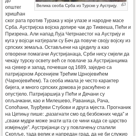
до
Велика сеоба Срба из Турске у Аустрију.
општег
хришћан
ског рата против Турака у који улазе и народне масе
Срба. Аустријска војска допире чак до Тиквеша, Пећи и
Призрена. Али напад Луја Четрнаестог на Аустрију и
куга у војсци натјерали су Беч да повуче своју војску из
српских земаља. Остављени на цједилу а као
отворени помагачи Аустријанаца, Срби нису смјели да
чекају турску освету већ се повлаче за Аустријанцима
на сјевер и запад, почевши од 1689, заједно са
патријархом Арсенијем Трећим Црнојевићем
(Чарнојевићем). Та сеоба имала је често карактер
бијега, и много српских домова је раскућено и
опустјело. Патријаршија у Пећи и Дечани су
опљачкани, као и Милешево, Раваница, Рача,
Сопоћани, Ђурђеви Стубови и друга мјеста. Прогнаник
на Цетињу пише: „разагнати смо од безбожних чеда” и
„сваки мудри може знати шта се чини када се царство
измјењује”. Аустријанци су у повлачењу спалили
Скопље, тада велик и напредан град, да не би служио