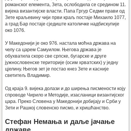
романског елемента, Зета, ослободила се средином 11.
вијека византијске власти. Папа Гргур Седми прави од
Зете краљевину чији први краљ постаје Михаило 1077,
а град Бар постаје сједиште католичке надбискупије
око 1076.
У Македонији је око 976. настала моћна држава на
челу са царем Самуилом. Његова држава је
обухватила скоро све српске, бугарске и друге
јужнословенске територије (осим хрватских) у једну
цјелину. Његов зет је постао кнез Зете и касније
светитељ Владимир.
Од краја 9. вијека долази и до ширења писмености коју
спроводе Чирило и Методије, изасланици византијског
цара. Преко Словена у Македонији добијају и Срби у
Зети и Рашкој словенско писмо, и хришћанство.
Стефан Немања и даље јачање
државе