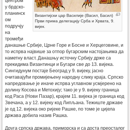
центром
у брдско-
планинск
Византијски цар Василије (Васил, Басил)
ом
Први прима делегацију Срба и Хрвата, 9.
подручју
вијек.
на
тромеђи
данашње Србије, Црне Горе и Босне и Херцеговине, и
то испрва највише за отпор бугарским настојањима да
наметну власт. Данашњу источну Србију држе са
прекидима Византинци и Бугари све до 13. вијека.
Сингидунум постаје Београд у 9. вијеку, јасно
очитавајући промијењену народну слику краја. Српско
напредовање је иначе испрва углавном усмјерено на
долину Косова и Метохију; тако је у 9. вијеку граница
код Раса (Нови Пазар), крајем 11. вијека је граница код
Звечана, а у 12. вијеку код Липљана. Тежиште државе
је од 12. вијека око ријеке Рашке, по томе је цијела
држава добила назив Рашка.
Друга српска држава, приморска и са доста преосталог