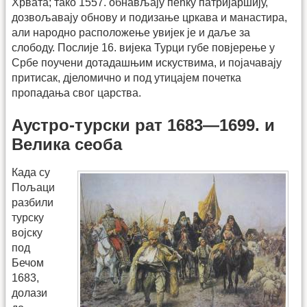
Хрвата; тако 1557. обнављају пећку патријаршију,
дозвољавају обнову и подизање цркава и манастира,
али народно расположење увијек је и даље за
слободу. Послије 16. вијека Турци губе повјерење у
Србе поучени дотадашњим искуствима, и појачавају
притисак, дјеломично и под утицајем почетка
пропадања свог царства.
Аустро-турски рат 1683—1699. и
Велика сеоба
Када су
Пољаци
разбили
турску
војску
под
Бечом
1683,
долази