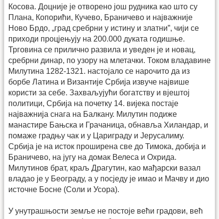
Косова. Доцније је отворено још рудника као што су
Плана, Копорићи, Кучево, Браничево и најважније
Ново Брдо, „град сребрни у истину и златни”, чији се
приходи процјењују на 200.000 дуката годишње.
Трговина се прилично развила и уведен је и новац,
сребрни динар, по узору на млетачки. Током владавине
Милутина 1282-1321. настојало се нарочито да из
борбе Латина и Византије Србија извуче највише
користи за себе. Захваљујући богатству и вјештој
политици, Србија на почетку 14. вијека постаје
најважнија снага на Балкану. Милутин подиже
манастире Бањска и Грачаница, обнавља Хиландар, и
помаже градњу чак и у Цариграду и Јерусалиму.
Србија је на исток проширена све до Тимока, добија и
Браничево, на југу на домак Велеса и Охрида.
Милутинов брат, краљ Драгутин, као мађарски вазал
владао је у Београду, а у посједу је имао и Мачву и дио
источне Босне (Соли и Усора).
У унутрашњости земље не постоје већи градови, већ