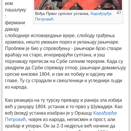
ком
пашалуку
Вођа Првог српског устанка,
Карађорђе
:
Петровић
.
фермани
давају
слободније исповиједање вјере, слободу грађења
храмова, нешто умањен порез и уклањају јањичаре.
Проблем је био у спровођењу - јањичари брзо ствари
враћају на старо, игнорирајући султана, и још
појачавају притисак на Србе силним терором. Када су
увидјели да Срби спремају отпор, јањичари домамљују
српске кнезове 1804. и све их побију и одсјеку им
главе. Ту су страдали и свештеници и угледнији људи
из народа.
Као реакција на ту турску превару и ранија зла избија
већ у јануару 1804. устанак и то прво у Шумадији. Као
вођ (вожд) устанка изабран је у Орашцу
Карађорђе
Петровић
, човјек из народа, неписмен и прост, али
храбар и упоран. Он за 2-3 недјеље већ начини да