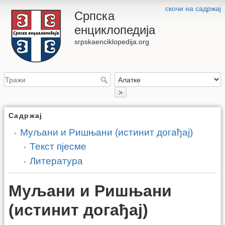
скочи на садржај
Српска
енциклопедија
srpskaenciklopedija.org
>
Садржај
Муљани и Ришњани (истинит догађај)
Текст пјесме
Литература
Муљани и Ришњани
(истинит догађај)