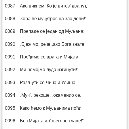
0087 Ако викнем ’Ко је витез’ двапут,
0088 Зора ће му јутрос на зло доћи!”
0089 Препаде се један од Муљана:
0090 „Бјеж’мо, рече „ако Бога знате,
0091 Прођимо се врага и Мијата,
0092 Ми немојмо лудо изгинути!”
0093 Разљути се Чича и Улиша:
0094 „Муч”, рекоше, „окаменио се,
0095 Како ћемо к Муљанима поћи
0096 Без Мијата ил’ његове главе!”