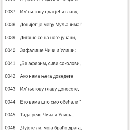
0037 Ил’ његову одасјећи главу,
0038 Донијет’ је међу Муљанима!”
0039 Дигоше се на ноге јунаци,
0040 Зафалише Чичи и Улиши:
0041 „Бе аферим, сиви соколови,
0042 Ако нама њега доведете
0043 Ил’ његову главу донесете,
0044 Ето вама што смо обећали!”
0045 Тада рече Чича и Улиша:
0046 „Чујете ли, моја браћо драга,