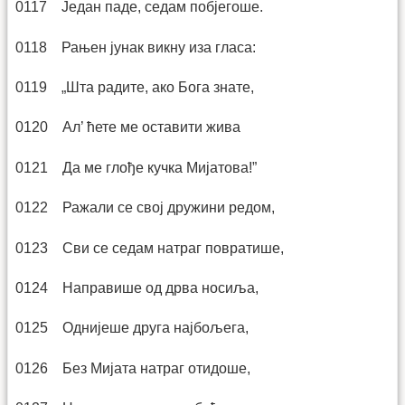
0117 Један паде, седам побјегоше.
0118 Рањен јунак викну иза гласа:
0119 „Шта радите, ако Бога знате,
0120 Ал’ ћете ме оставити жива
0121 Да ме глође кучка Мијатова!”
0122 Ражали се свој дружини редом,
0123 Сви се седам натраг повратише,
0124 Направише од дрва носиља,
0125 Однијеше друга најбољега,
0126 Без Мијата натраг отидоше,