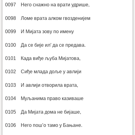
0097 Него снажно на врати удрише,
0098 Ломе врата алком гвозденијем
0099 И Мијата зову по имену
0100 Да се бије ил’ да се предава.
0101 Када виђе љуба Мијатова,
0102 Сиђе млада доље у авлији
0103 И авлији отворила врата,
0104 Муљанима право казиваше
0105 Да Мијата дома не бијаше,
0106 Него пош’о тамо у Бањане.