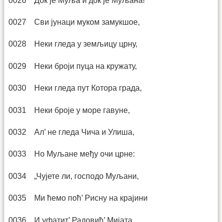
0026 Док је Муља и док је Муљана!”
0027 Сви јунаци муком замукшое,
0028 Неки гледа у земљицу црну,
0029 Неки броји пуца на кружату,
0030 Неки гледа пут Котора града,
0031 Неки броје у море гавуне,
0032 Ал’ не гледа Чича и Улиша,
0033 Но Муљане међу очи црне:
0034 „Чујете ли, господо Муљани,
0035 Ми ћемо поћ’ Рисну на крајини
0036 И уфатит’ Радовић’ Мијата