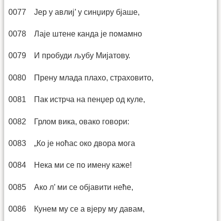
0077 Јер у авлиј’ у синџиру бјаше,
0078 Лаје штене канда је помамно
0079 И пробуди љубу Мијатову.
0080 Прену млада плахо, страховито,
0081 Пак истрча на пенџер од куле,
0082 Грлом вика, овако говори:
0083 „Ко је ноћас око двора мога
0084 Нека ми се по имену каже!
0085 Ако л’ ми се објавити неће,
0086 Кунем му се а вјеру му давам,