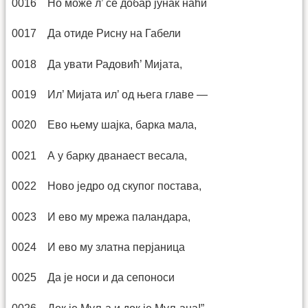
0016 Но може л’ се добар јунак наћи
0017 Да отиде Рисну на Габели
0018 Да увати Радовић’ Мијата,
0019 Ил’ Мијата ил’ од њега главе —
0020 Ево њему шајка, барка мала,
0021 А у барку дванаест весала,
0022 Ново једро од скупог постава,
0023 И ево му мрежа паландара,
0024 И ево му златна перјаница
0025 Да је носи и да сепоноси