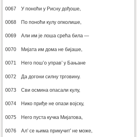
0067 У поноћи у Рисну дођоше,
0068 По поноћи кулу опколише,
0069 Али им је лоша срећа била —
0070 Мијата им дома не бијаше,
0071 Него пош’о управ’ у Бањане
0072 Да догони силну трговину.
0073 Сви осмина опасали кулу,
0074 Нико приђе не опази војску,
0075 Него пуста кучка Мијатова,
0076 Ал’ се њима прикучит’ не може,