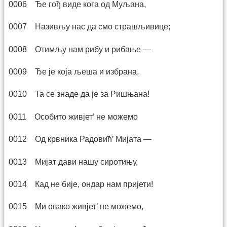
0006 Ђе гођ виде кога од Муљана,
0007 Називљу нас да смо страшљивице;
0008 Отимљу нам рибу и рибање —
0009 Ђе је која љеша и избрана,
0010 Та се знаде да је за Ришњана!
0011 Особито живјет’ не можемо
0012 Од крвника Радовић’ Мијата —
0013 Мијат дави нашу сиротињу,
0014 Кад не бије, ондар нам пријети!
0015 Ми овако живјет’ не можемо,