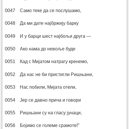
0047 Само теке да се послушамо,
0048 Да ми дате најбржију барку
0049 И у барци шест најбољи друга —
0050 Ако нама до невоље буде
0051 Кад с Мијатом натрагу кренемо,
0052 Да нас не би пристигли Ришњани,
0053 Нас побили, Мијата отели,
0054 Јер се давно прича и говори
0055 Ришњани су на гласу јунаци,
0056 Бојимо се големе срамоте!”