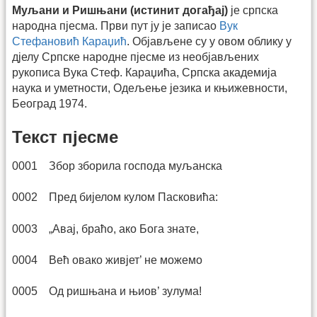
Муљани и Ришњани (истинит догађај)
је српска
народна пјесма. Први пут ју је записао
Вук
Стефановић Караџић
. Објављене су у овом облику у
дјелу Српске народне пјесме из необјављених
рукописа Вука Стеф. Караџића, Српска академија
наука и уметности, Одељење језика и књижевности,
Београд 1974.
Текст пјесме
0001 Збор зборила господа муљанска
0002 Пред бијелом кулом Пасковића:
0003 „Авај, браћо, ако Бога знате,
0004 Већ овако живјет’ не можемо
0005 Од ришњана и њиов’ зулума!