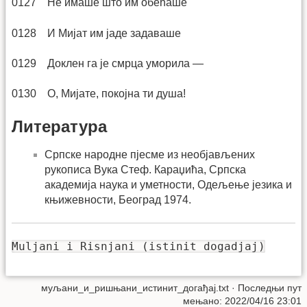
0127 Не имаше што им обећаше
0128 И Мијат им јаде задаваше
0129 Доклен га је смрца уморила —
0130 О, Мијате, покојна ти душа!
Литература
Српске народне пјесме из необјављених
рукописа Вука Стеф. Караџића, Српска
академија наука и уметности, Одељење језика и
књижевности, Београд 1974.
Muljani i Risnjani (istinit dogadjaj)
муљани_и_ришњани_истинит_догађај.txt
· Последњи пут
мењано: 2022/04/16 23:01