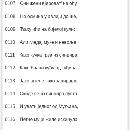
0107 Они жени вјероват’ не оћу,
0108 Но осмина у авлији до’ше,
0109 Ћаху ићи на бијелој кули;
0110 Али гледај муке и невоље
0111 Како кучка трза из синџира,
0112 Како брани кућу од туђина —
0113 Јако штене, јако запираше,
0114 Окиде се из синџира пуста
0115 И увати једног од Муљана,
0116 Петне му је жиле искинула,