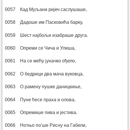
0057 Кад Муљани ријеч саслушаше,
0058 Дадоше им Пасковића барку,
0059 Шест најбољи изабраше друга.
0060 Опреми се Чича и Улиша,
0061 На се мећу јуначко ођело,
0062 О бедрици два мача вуковца,
0063 О рамену пушке даницкиње,
0064 Пуне ћесе праха и олова,
0065 Опремише пива и јестива.
0066 Нотњо по’ше Рисну на Габели,