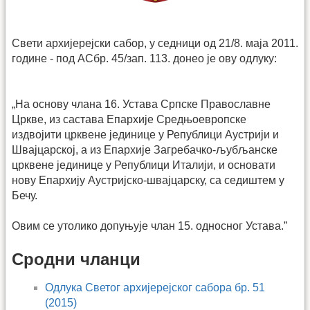
Свети архијерејски сабор, у седници од 21/8. маја 2011.
године - под АСбр. 45/зап. 113. донео је ову одлуку:
„На основу члана 16. Устава Српске Православне
Цркве, из састава Епархије Средњоевропске
издвојити црквене јединице у Републици Аустрији и
Швајцарској, а из Епархије Загребачко-љубљанске
црквене јединице у Републици Италији, и основати
нову Епархију Аустријско-швајцарску, са седиштем у
Бечу.
Овим се утолико допуњује члан 15. односног Устава.”
Сродни чланци
Одлука Светог архијерејског сабора бр. 51
(2015)