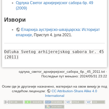
Одлука Светог архијерејског сабора бр. 49
(2009)
Извори
Епархија аустријско-швајцарска: Историјат
епархије
, Приступ 4. јула 2021.
Odluka Svetog arhijerejskog sabora br. 45
(2011)
одлука_светог_архијерејског_сабора_бр._45_2011.txt
·
Последњи пут мењано: 2024/05/31 23:22
Осим где је другачије назначено, материјал на овом викију је под
следећом лиценцом:
CC Attribution-Share Alike 4.0
International