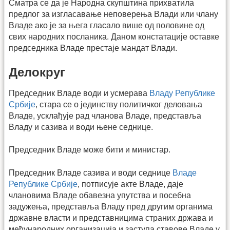
Сматра се да је Народна скупштина прихватила
предлог за изгласавање неповерења Влади или члану
Владе ако је за њега гласало више од половине од
свих народних посланика. Даном констатације оставке
председника Владе престаје мандат Влади.
Делокруг
Председник Владе води и усмерава
Владу Републике
Србије
, стара се о јединству политичког деловања
Владе, усклађује рад чланова Владе, представља
Владу и сазива и води њене седнице.
Председник Владе може бити и министар.
Председник Владе сазива и води седнице
Владе
Републике Србије
, потписује акте Владе, даје
члановима Владе обавезна упутства и посебна
задужења, представља Владу пред другим органима
државне власти и представницима страних држава и
међународних организација и заступа ставове Владе у