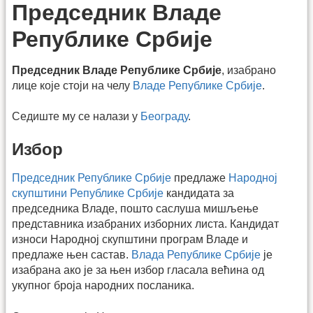
Председник Владе
Републике Србије
Председник Владе Републике Србије
, изабрано
лице које стоји на челу
Владе Републике Србије
.
Седиште му се налази у
Београду
.
Избор
Председник Републике Србије
предлаже
Народној
скупштини Републике Србије
кандидата за
председника Владе, пошто саслуша мишљење
представника изабраних изборних листа. Кандидат
износи Народној скупштини програм Владе и
предлаже њен састав.
Влада Републике Србије
је
изабрана ако је за њен избор гласала већина од
укупног броја народних посланика.