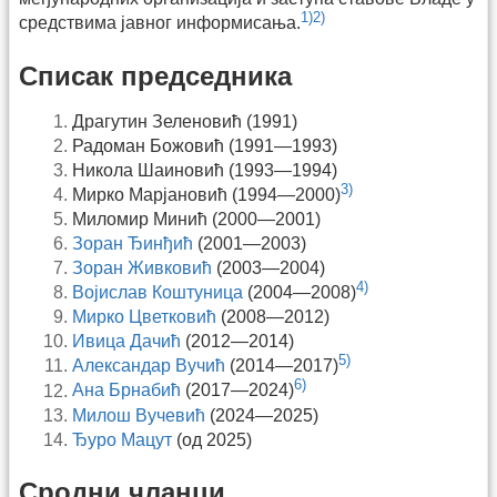
1)
2)
средствима јавног информисања.
Списак председника
Драгутин Зеленовић (1991)
Радоман Божовић (1991—1993)
Никола Шаиновић (1993—1994)
3)
Мирко Марјановић (1994—2000)
Миломир Минић (2000—2001)
Зоран Ђинђић
(2001—2003)
Зоран Живковић
(2003—2004)
4)
Војислав Коштуница
(2004—2008)
Мирко Цветковић
(2008—2012)
Ивица Дачић
(2012—2014)
5)
Александар Вучић
(2014—2017)
6)
Ана Брнабић
(2017—2024)
Милош Вучевић
(2024—2025)
Ђуро Мацут
(од 2025)
Сродни чланци