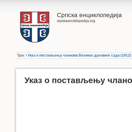
Српска енциклопедија
srpskaenciklopedija.org
Траг:
Указ о постављењу чланова Великог духовног суда (1912)
•
Указ о постављењу чланов