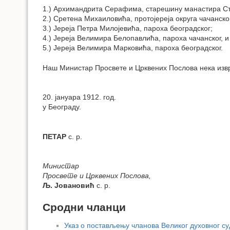
1.) Архимандрита Серафима, старешину манастира С
2.) Сретена Михаиловића, протојереја округа чачанско
3.) Јереја Петра Милојевића, пароха београдског;
4.) Јереја Велимира Белопавлића, пароха чачанског, и
5.) Јереја Велимира Марковића, пароха београдског.
Наш Министар Просвете и Црквених Послова нека извр
20. јануара 1912. год.
у Београду.
ПЕТАР
с. р.
Министар
Просвете и Црквених Послова,
Љ. Јовановић
с. р.
Сродни чланци
Указ о постављењу чланова Великог духовног су