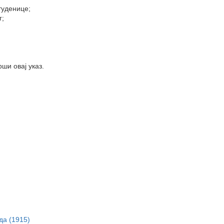
туденице;
г;
ши овај указ.
да (1915)