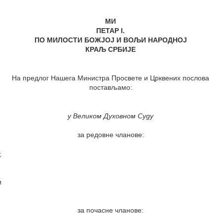
МИ
ПЕТАР I.
ПО МИЛОСТИ БОЖЈОЈ И ВОЉИ НАРОДНОЈ
КРАЉ СРБИЈЕ
На предлог Нашега Министра Просвете и Црквених послова
постављамо:
у Великом Духовном Суду
за редовне чланове:
;
и
за почасне чланове: