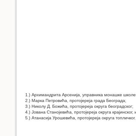
1.) Архимандрита Арсенија, управника монашке школе
2.) Марка Петровића, протојереја града Београда;
3.) Николу Д. Божића, протојереја округа београдског;
4.) Јована Станојевића, протојереја округа крајинског, 
5.) Атанасија Урошевића, протојереја округа топличког.