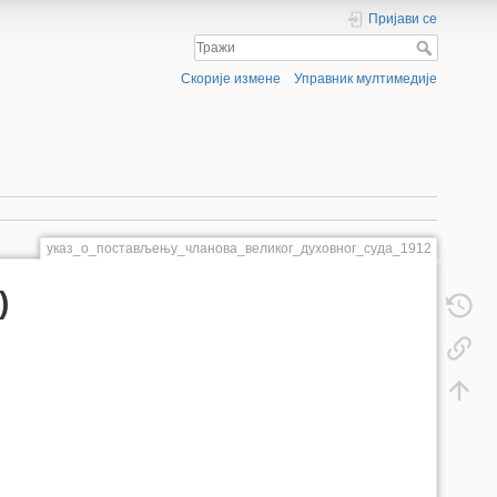
Пријави се
Скорије измене
Управник мултимедије
указ_о_постављењу_чланова_великог_духовног_суда_1912
)