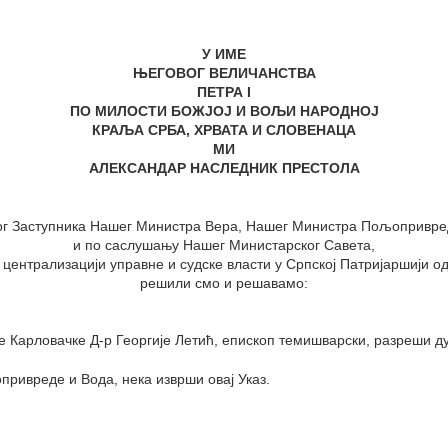
У ИМЕ
ЊЕГОВОГ ВЕЛИЧАНСТВА
ПЕТРА I
ПО МИЛОСТИ БОЖЈОЈ И ВОЉИ НАРОДНОЈ
КРАЉА СРБА, ХРВАТА И СЛОВЕНАЦА
МИ
АЛЕКСАНДАР НАСЛЕДНИК ПРЕСТОЛА
г Заступника Нашег Министра Вера, Нашег Министра Пољопривре
и по саслушању Нашег Министарског Савета,
 централизацији управне и судске власти у Српској Патријаршији од 1
решили смо и решавамо:
 Карловачке Д-р Георгије Летић, епископ темишварски, разреши д
ивреде и Вода, нека изврши овај Указ.