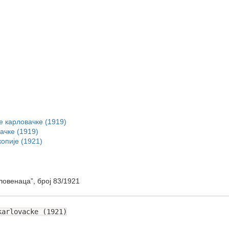
 карловачке (1919)
ачке (1919)
опије (1921)
овенаца”, број 83/1921
karlovacke (1921)