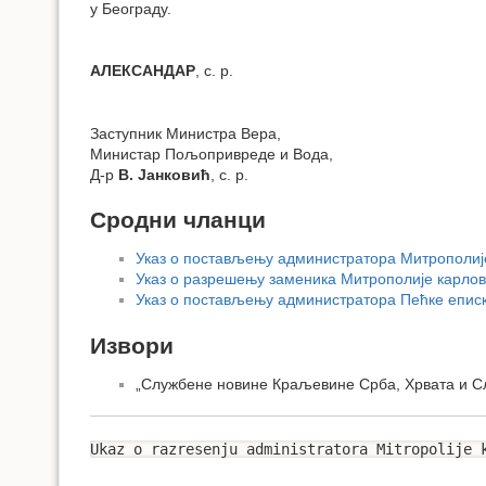
у Београду.
АЛЕКСАНДАР
, с. р.
Заступник Министра Вера,
Министар Пољопривреде и Вода,
Д-р
В. Јанковић
, с. р.
Сродни чланци
Указ о постављењу администратора Митрополије
Указ о разрешењу заменика Митрополије карлов
Указ о постављењу администратора Пећке еписк
Извори
„Службене новине Краљевине Срба, Хрвата и Сл
Ukaz o razresenju administratora Mitropolije 