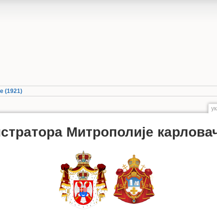
е (1921)
у
стратора Митрополије карловач