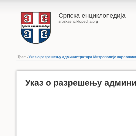
Српска енциклопедија
srpskaenciklopedija.org
Траг:
Указ о разрешењу администратора Митрополије карловачк
•
Указ о разрешењу админи