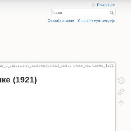
Пријави се
Скорије измене
Управник мултимедије
каз_о_разрешењу_администратора_митрополије_карловачке_1921
ке (1921)