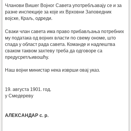
Чланови Вишег Војног Савета употребљавају се и за
разне инспекције за које их Врховни Заповедник
војске, Краљ, одреди.
Сваки члан савета има право прибављања потребних
му података од војних власти по свему ономе, што
спада у област рада савета. Команде и надлештва
сваком таквом захтеву треба да одговоре са
предусретљивошћу.
Наш војни министар нека изврши овај указ.
19. августа 1901. год.
у Смедереву
АЛЕКСАНДАР с. р.