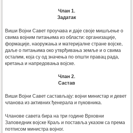
Члан 1.
Задатак
Виши Војни Савет проучава и даје своје мишљење о
свима војним питањима из области: организације,
формације, наоружања и материјалне стране војске,
даље о питањима око утврђивања земље и о свима
осталим, која су од значења по општи правац рада,
кретања и напредовања војске.
Члан 2.
Састав
Виши Војни Савет састављају: војни министар и девет
чланова из активних ђенерала и пуковника.
Чланове савета бира на три године Врховни
Заповедник војске Краљ и поставља указом са према
потписом министра војног.