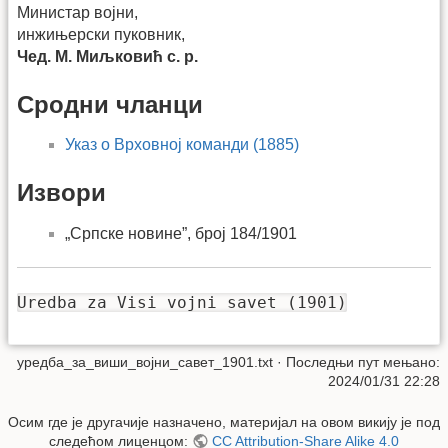
Министар војни,
инжињерски пуковник,
Чед. М. Миљковић с. р.
Сродни чланци
Указ о Врховној команди (1885)
Извори
„Српске новине”, број 184/1901
Uredba za Visi vojni savet (1901)
уредба_за_виши_војни_савет_1901.txt
· Последњи пут мењано:
2024/01/31 22:28
Осим где је другачије назначено, материјал на овом викију је под
следећом лиценцом:
CC Attribution-Share Alike 4.0