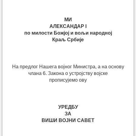
МИ
АЛЕКСАНДАР I
по милости Божјој и вољи народној
Краљ Србије
На предлог Нашега војног Министра, а на основу
члана 6. Закона о устројству војске
прописујемо ову
УРЕДБУ
ЗА
ВИШИ ВОЈНИ САВЕТ