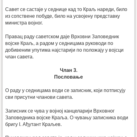
Савет се састаје у седнице кад то Краљ нареди, било
из сопствене побуде, било на усвојену представку
министра војног.
Правац раду саветском даје Врховни Заповедник
војске Краљ, а радом у седницама руководи по
добивеним упутима најстарији по положају у војсци
члан савета.
Члан 3.
Пословање
О раду у седницама води се записник, који потписују
сви присутни чланови савета.
Записник се чува у војној канцеларији Врховног
Заповедника војске Краља. О чувању записника води
бригу I. Ађутант Краљев.