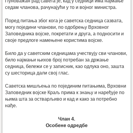
Пуноважан рад савета је, кад у седници има најмање
седам чланова, рачунајући у то и војног министра.
Поред питања због кога је саветска седница сазвата,
могу поједини чланови, по одобрењу Врховног
Заповедника војске, покретати и друга, а подносити и
своје предлоге намењене користима војске.
Било да у саветским седницама учествују сви чланови,
било најмањи њихов број потребан за држање
седница, бележи се у записник, као одлука оно, зашта
су шесторица дали свој глас.
Саветска мишљења по појединим питањима, Врховни
Заповедник војске Краљ прима к знању и наређује по
њима шта за остварљиво и кад и како за потребно
нађе.
Члан 4.
Особене одредбе