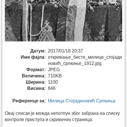
Датум:
2017/01/18 20:37
Име фајла:
откривање_бисте_милице_стојади
новић_српкиње_1912.jpg
Формат:
JPEG
Величина:
710KB
Ширина:
1100
Висина:
846
Референце за:
Милица Стојадиновић Српкиња
Овај списак је можда непотпун због забрана на списку
контроле приступа и скривених страница.