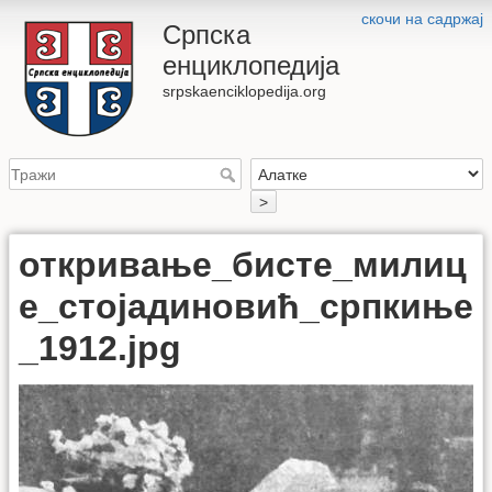
скочи на садржај
Српска
енциклопедија
srpskaenciklopedija.org
>
откривање_бисте_милиц
е_стојадиновић_српкиње
_1912.jpg