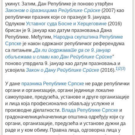
укинут. Затим, Дан Републике је поново утврђен
Законом о празницима Републике Српске
(2007) као
републички празник који се празнује 9. јануара.
Одлуком
Уставног суда Босне и Херцеговине
(2016)
брисан је 9. јануар као датум празновања Дана
Републике. Међутим,
Народна скупштина Републике
Српске
је након одржаног републичког референдума
са питањем
„
Да ли подржавате да се 9. јануар
обиљежава и слави као Дан Републике Српске
”
поново утврдила 9. јануар као датум празновања и
1)
2)
3)
усвојила
Закон о Дану Републике Српске
(2016).
У дане
празника Републике Српске
не раде републички
органи и организације, органи јединице локалне
самоуправе, предузећа, установе и друге организације
и лица која професионално обављају услужне и
производне дјелатности.
Влада Републике Српске
и
градоначелници/начелници општина одређују који су
органи, организације, предузећа и установе дужни да
раде и у ком обиму. Правна лица, одговорна лица у