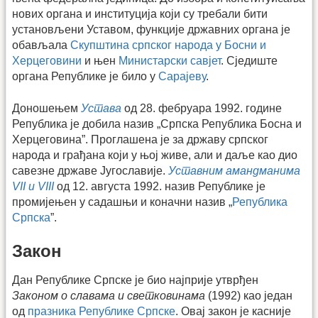
нових органа и институција који су требали бити
установљени Уставом, функције државних органа је
обављала
Скупштина српског народа у Босни и
Херцеговини
и њен
Министарски савјет
. Сједиште
органа Републике је било у
Сарајеву
.
Доношењем
Устава
од 28. фебруара 1992. године
Република је добила назив „Српска Република Босна и
Херцеговина”. Проглашена је за државу српског
народа и грађана који у њој живе, али и даље као дио
савезне државе Југославије.
Уставним амандманима
VII и VIII
од 12. августа 1992. назив Републике је
промијењен у садашњи и коначни назив „
Република
Српска
”.
Закон
Дан Републике Српске је био најприје утврђен
Законом о славама и светковинама
(1992) као један
од
празника Републике Српске
. Овај закон је касније