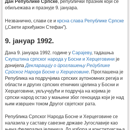
Дан Републике Српске
, републички празник који се
обиљежава и празнује 9. јануара.
Незванично, слави се и
крсна слава
Републике Српске
(„Свети архиђакон Стефан”).
9. јануар 1992.
Дана 9. јануара 1992. године у
Сарајеву
, тадашња
Скупштина српског народа у Босни и Херцеговини
је
донијела
Декларацију о проглашењу Републике
Српског Народа Босне и Херцеговине
. Проглашена је
Република на подручјима српских аутономних регија и
области и других српских етничких цјелина у Босни и
Херцеговини, укључујући и подручја на којима је
српски народ остао у мањини због геноцида који је над
њим извршен током Другог свјетског рата.
Република Српског Народа Босне и Херцеговине се
налазила у саставу савезне државе Југославије као
њена федерална јединица. До избора и конституисања