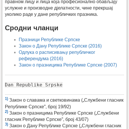
правном лицу и лица која професионално обављају
услужне и производне дјелатности, чине прекршај
уколико раде у дане републичких празника.
Сродни чланци
Празници Републике Српске
Закон о Дану Републике Српске (2016)
Одлука о расписивању републичког
референдума (2016)
Закон о празницима Републике Српске (2007)
Dan Republike Srpske
1)
Закон о славама и светковинама („Службени гласник
Републике Српске”, број 19/92)
2)
Закон о празницима Републике Српске („Службени
гласник Републике Српске”, број 43/07)
3)
Закон о Дану Републике Српске („Службени гласник