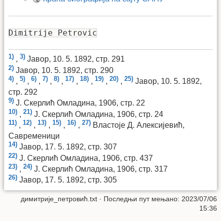
Dimitrije Petrovic
1)
3)
,
Јавор, 10. 5. 1892, стр. 291
2)
Јавор, 10. 5. 1892, стр. 290
4)
5)
6)
7)
8)
17)
18)
19)
20)
25)
,
,
,
,
,
,
,
,
,
Јавор, 10. 5. 1892,
стр. 292
9)
Ј. Скерлић Омладина, 1906, стр. 22
10)
21)
,
Ј. Скерлић Омладина, 1906, стр. 24
11)
12)
13)
15)
16)
27)
,
,
,
,
,
Властоје Д. Алексијевић,
Савременици
14)
Јавор, 17. 5. 1892, стр. 307
22)
Ј. Скерлић Омладина, 1906, стр. 437
23)
24)
,
Ј. Скерлић Омладина, 1906, стр. 317
26)
Јавор, 17. 5. 1892, стр. 305
димитрије_петровић.txt
· Последњи пут мењано: 2023/07/06
15:36