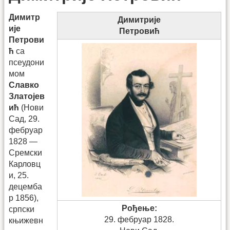
Димитр
Димитрије
ије
Петровић
Петрови
ћ
са
псеудони
мом
Славко
Златојев
ић
(Нови
Сад, 29.
фебруар
1828 —
Сремски
Карловц
и, 25.
децемба
р 1856),
Рођење:
српски
29. фебруар 1828.
књижевн