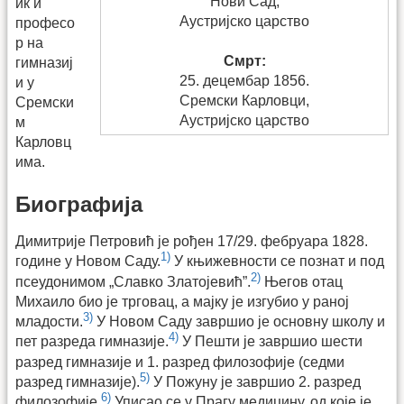
Нови Сад,
ик и
Аустријско царство
професо
р на
Смрт:
гимназиј
25. децембар 1856.
и у
Сремски Карловци,
Сремски
Аустријско царство
м
Карловц
има.
Биографија
Димитрије Петровић је рођен 17/29. фебруара 1828.
1)
године у Новом Саду.
У књижевности се познат и под
2)
псеудонимом „Славко Златојевић”.
Његов отац
Михаило био је трговац, а мајку је изгубио у раној
3)
младости.
У Новом Саду завршио је основну школу и
4)
пет разреда гимназије.
У Пешти је завршио шести
разред гимназије и 1. разред филозофије (седми
5)
разред гимназије).
У Пожуну је завршио 2. разред
6)
филозофије.
Уписао се у Прагу медицину, од које је