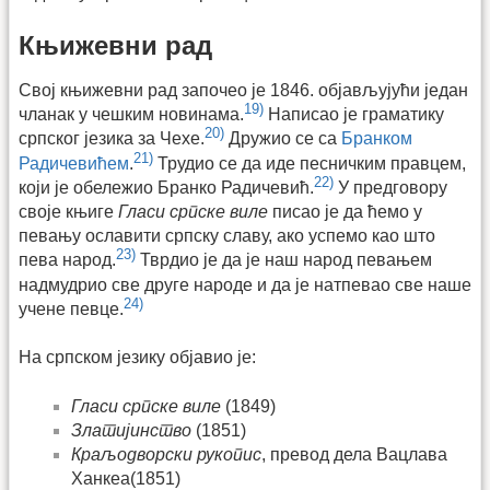
Књижевни рад
Свој књижевни рад започео је 1846. објављујући један
19)
чланак у чешким новинама.
Написао је граматику
20)
српског језика за Чехе.
Дружио се са
Бранком
21)
Радичевићем
.
Трудио се да иде песничким правцем,
22)
који је обележио Бранко Радичевић.
У предговору
своје књиге
Гласи српске виле
писао је да ћемо у
певању ославити српску славу, ако успемо као што
23)
пева народ.
Тврдио је да је наш народ певањем
надмудрио све друге народе и да је натпевао све наше
24)
учене певце.
На српском језику објавио је:
Гласи српске виле
(1849)
Златијинство
(1851)
Краљодворски рукопис
, превод дела Вацлава
Ханкеа(1851)