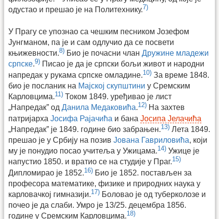
7)
одустао и прешао је на Политехнику.
У Прагу се упознао са чешким песником Јозефом
Јунгманом, па је и сам одлучио да се посвети
8)
књижевности.
Био је почасни члан
Дружине младежи
9)
српске
.
Писао је да је српски бољи живот и народни
10)
напредак у рукама српске омладине.
За време 1848.
био је посланик на
Мајској скупштини
у Сремским
11)
Карловцима.
Током 1849. уређивао је лист
12)
„Напредак” од
Данила Медаковића
.
На захтев
патријарха
Јосифа Рајачића
и бана
Јосипа Јелачића
13)
„Напредак” је 1849. године био забрањен.
Лета 1849.
прешао је у Србију на позив
Јована Гавриловића
, који
14)
му је понудио посао учитеља у Ужицама.
Ужице је
15)
напустио 1850. и вратио се на студије у Праг.
16)
Дипломирао је 1852.
Био је 1852. постављен за
професора математике, физике и природних наука у
17)
карловачкој гимназији.
Боловао је од туберколозе и
почео је да слаби. Умро је 13/25. децембра 1856.
18)
године у Сремским Карловцима.