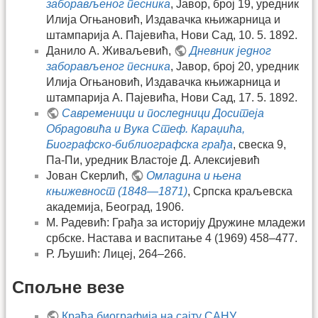
заборављеног песника
, Јавор, број 19, уредник
Илија Огњановић, Издавачка књижарница и
штампарија А. Пајевића, Нови Сад, 10. 5. 1892.
Данило А. Живаљевић,
Дневник једног
заборављеног песника
, Јавор, број 20, уредник
Илија Огњановић, Издавачка књижарница и
штампарија А. Пајевића, Нови Сад, 17. 5. 1892.
Савременици и последници Доситеја
Обрадовића и Вука Стеф. Караџића,
Биографско-библиографска грађа
, свеска 9,
Па-Пи, уредник Властоје Д. Алексијевић
Јован Скерлић,
Омладина и њена
књижевност (1848—1871)
, Српска краљевска
академија, Београд, 1906.
M. Радевић: Грађа за историју Дружине младежи
србске. Настава и васпитање 4 (1969) 458–477.
Р. Љушић: Лицеј, 264–266.
Спољне везе
Краћа биографија на сајту САНУ