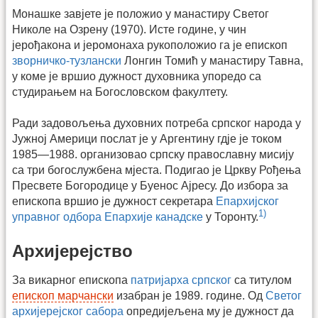
Монашке завјете је положио у манастиру Светог
Николе на Озрену (1970). Исте године, у чин
јерођакона и јеромонаха рукоположио га је епископ
зворничко-тузлански
Лонгин Томић у манастиру Тавна,
у коме је вршио дужност духовника упоредо са
студирањем на Богословском факултету.
Ради задовољења духовних потреба српског народа у
Јужној Америци послат је у Аргентину гдје је током
1985—1988. организовао српску православну мисију
са три богослужбена мјеста. Подигао је Цркву Рођења
Пресвете Богородице у Буенос Ајресу. До избора за
епископа вршио је дужност секретара
Епархијског
1)
управног одбора
Епархије канадске
у Торонту.
Архијерејство
За викарног епископа
патријарха српског
са титулом
епископ марчански
изабран је 1989. године. Од
Светог
архијерејског сабора
опредијељена му је дужност да