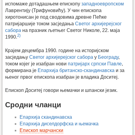
испомаже дотадашњем епископу
западноевропском
Лаврентију (Трифуновићу). У чин епископа
хиротонисан је под сводовима древне Пећке
патријаршије током засједања
Светог архијерејског
сабора
на празник љетњег Светог Николе, 22. маја
2)
1990.
Крајем децембра 1990. године на историјском
засједању
Светог архијерејског сабора
у
Београду
,
током којег је изабран нови
патријарх српски Павле
,
формирана је
Епархија британско-скандинавска
и за
њеног првог епископа изабран је владика Доситеј.
Епископ Доситеј говори њемачки и шпански језик.
Сродни чланци
Епархија скандинавска
Епархија диселдорфска и њемачка
Епископ марчански