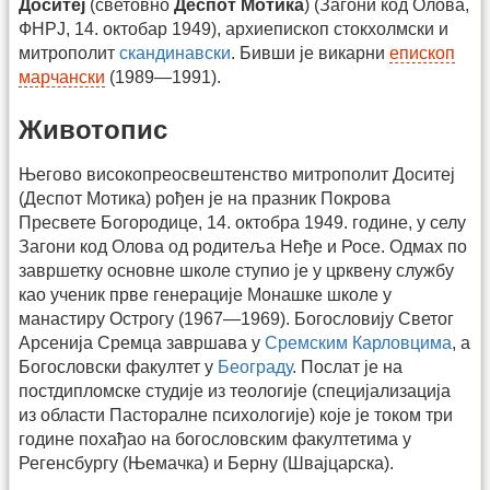
Доситеј
(световно
Деспот Мотика
) (Загони код Олова,
ФНРЈ, 14. октобар 1949), архиепископ стокхолмски и
митрополит
скандинавски
. Бивши је викарни
епископ
марчански
(1989—1991).
Животопис
Његово високопреосвештенство митрополит Доситеј
(Деспот Мотика) рођен је на празник Покрова
Пресвете Богородице, 14. октобра 1949. године, у селу
Загони код Олова од родитеља Неђе и Росе. Одмах по
завршетку основне школе ступио је у црквену службу
као ученик прве генерације Монашке школе у
манастиру Острогу (1967—1969). Богословију Светог
Арсенија Сремца завршава у
Сремским Карловцима
, а
Богословски факултет у
Београду
. Послат је на
постдипломске студије из теологије (специјализација
из области Пасторалне психологије) које је током три
године похађао на богословским факултетима у
Регенсбургу (Њемачка) и Берну (Швајцарска).