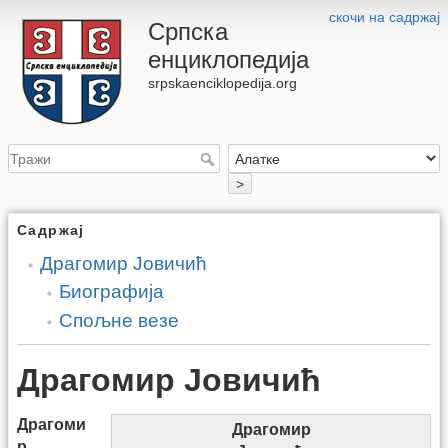
скочи на садржај
Српска
енциклопедија
srpskaenciklopedija.org
>
Садржај
Драгомир Јовичић
Биографија
Спољне везе
Драгомир Јовичић
Драгоми
Драгомир
р