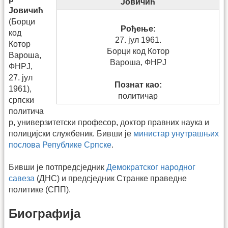
Јовичић
Јовичић
(Борци
Рођење:
код
27. јул 1961.
Котор
Борци код Котор
Вароша,
Вароша, ФНРЈ
ФНРЈ,
27. јул
Познат као:
1961),
политичар
српски
политича
р, универзитетски професор, доктор правних наука и
полицијски службеник. Бивши је
министар унутрашњих
послова Републике Српске
.
Бивши је потпредсједник
Демократског народног
савеза
(ДНС) и предсједник Странке праведне
политике (СПП).
Биографија