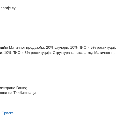
ергије су:
чешће Матичног предузећа, 20% ваучери, 10% ПИО и 5% реституција
и, 10% ПИО и 5% реституција. Структура капитала код Матичног п
електране Гацко;
трана на Требишњици.
е Српске