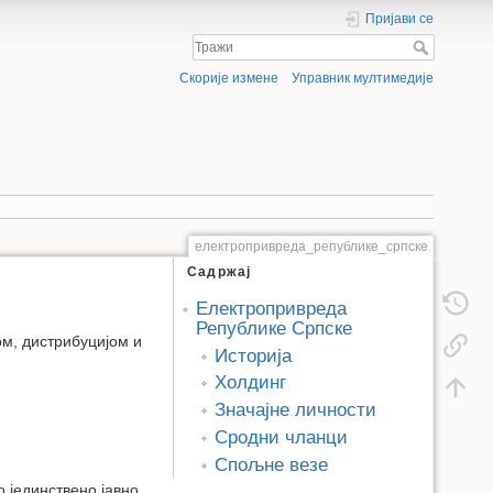
Пријави се
Скорије измене
Управник мултимедије
електропривреда_републике_српске
Садржај
Електропривреда
Републике Српске
м, дистрибуцијом и
Историја
Холдинг
Значајне личности
Сродни чланци
Спољне везе
о јединствено јавно