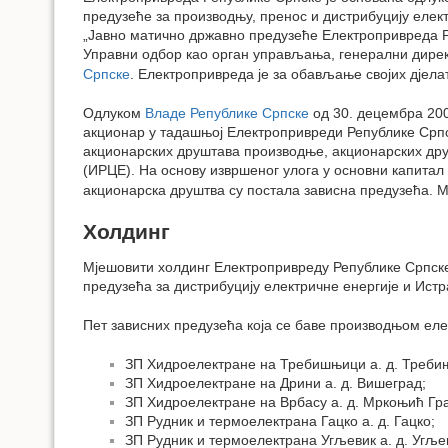
предузеће за производњу, пренос и дистрибуцију еле
„Јавно матично државно предузеће Електропривреда 
Управни одбор као орган управљања, генерални дирек
Српске
. Електропривреда је за обављање својих дје
Одлуком
Владе Републике Српске
од 30. децембра 200
акционар у тадашњој Електропривреди Републике Српск
акционарских друштава производње, акционарских дру
(ИРЦЕ). На основу извршеног улога у основни капитал
акционарска друштва су постала зависна предузећа. М
Холдинг
Мјешовити холдинг Електропривреду Републике Српске 
предузећа за дистрибуцију електричне енергије и Ист
Пет зависних предузећа која се баве производњом елек
ЗП Хидроелектране на Требишњици а. д. Треби
ЗП Хидроелектране на Дрини а. д. Вишеград;
ЗП Хидроелектране на Врбасу а. д. Мркоњић Гр
ЗП Рудник и термоелектрана Гацко а. д. Гацко;
ЗП Рудник и термоелектрана Угљевик а. д. Угље