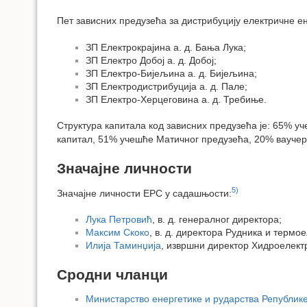
Пет зависних предузећа за дистрибуцију електричне ен
ЗП Електрокрајина а. д. Бања Лука;
ЗП Електро Добој а. д. Добој;
ЗП Електро-Бијељина а. д. Бијељина;
ЗП Електродистрибуција а. д. Пале;
ЗП Електро-Херцеговина а. д. Требиње.
Структура капитала код зависних предузећа је: 65% у
капитал, 51% учешће Матичног предузећа, 20% ваучер
Значајне личности
5)
Значајне личности ЕРС у садашњости:
Лука Петровић
, в. д. генералног директора;
Максим Скоко
, в. д. директора Рудника и термо
Илија Таминџија
, извршни директор Хидроелек
Сродни чланци
Министарство енергетике и рударства Републик