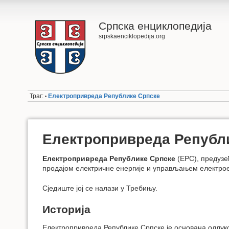
Српска енциклопедија
srpskaenciklopedija.org
Траг:
Електропривреда Републике Српске
•
Електропривреда Републ
Електропривреда Републике Српске
(ЕРС), предузе
продајом електричне енергије и управљањем електр
Сједиште јој се налази у Требињу.
Историја
Електропривреда Републике Српске је основана одлу