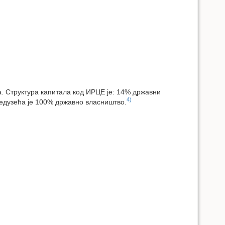
. Структура капитала код ИРЦЕ је: 14% државни
4)
редузећа је 100% државно власништво.