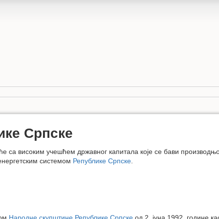
ике Српске
ће са високим учешћем државног капитала које се бави производњо
оенергетским системом
Републике Српске
.
ком
Народне скупштине Републике Српске
од 2. јуна 1992. године ка