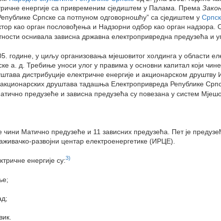
ктричне енергије са привременим сједиштем у Палама. Према
Зако
Републике Српске са потпуном одговорношћу” са сједиштем у
Српск
тор као орган пословођења и Надзорни одбор као орган надзора. 
латности оснивала зависна државна електропривредна предузећа и
5. године, у циљу организовања мјешовитог холдинга у области ел
е а. д. Требиње уноси улог у правима у основни капитал који чине
штава дистрибуције електричне енергије и акционарском друштву 
 акционарских друштава тадашња Електропривреда Републике Српск
атично предузеће и зависна предузећа су повезана у систем Мјешо
чини Матично предузеће и 11 зависних предузећа. Пет је предузећ
раживачко-развојни центар електроенергетике (ИРЦЕ).
3)
тричне енергије су:
ње;
ад;
вик.