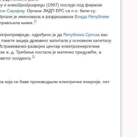
ну о електропривреди
(1997) послује под фирмом
ом Сарајеву
. Органи ЈМДП ЕРС са п.о. били су:
Органе је именовала и разрјешавала
Влада Републике
1)
 управљала њима.
ектропривреде, одређено је да
Република Српска
као
 пакети акција државног капитала у основном капиталу
Истраживачко-развојни центар електроенергетике
е а. д. Требиње постала је матично предузеће, а
2)
витог холдинга.
а која се баве производњом електричне енергије, пет