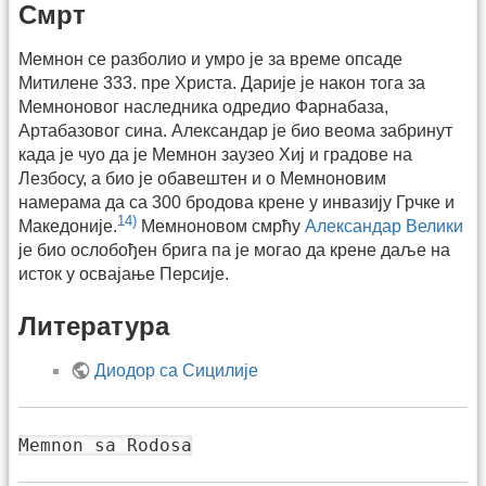
Смрт
Мемнон се разболио и умро је за време опсаде
Митилене 333. пре Христа. Дарије је након тога за
Мемноновог наследника одредио Фарнабаза,
Артабазовог сина. Александар је био веома забринут
када је чуо да је Мемнон заузео Хиј и градове на
Лезбосу, а био је обавештен и о Мемноновим
намерама да са 300 бродова крене у инвазију Грчке и
14)
Македоније.
Мемноновом смрћу
Александар Велики
је био ослобођен брига па је могао да крене даље на
исток у освајање Персије.
Литература
Диодор са Сицилије
Memnon sa Rodosa