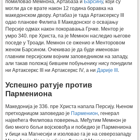
помиловао Мемнона, Артабаза и
Барсину
, који су
могли да се врате након 12 година боравка на
македонском двору. Артабаз је тада Артаксерксу III
одао планове Филипа II Македонског о освајању
Персије одмах након покоравања Грчке. Ментор је
умро 340. пре Христа, па је Мемнон наследио његове
поседе у Троади. Мемнон се оженио и Менторовом
женом Барсином. Очекивао је да буде именован
главним персијским војним заповедником на западу,
али такав положај бившем побуњенику нису понудили
ни Артаксеркс III ни Артаксеркс IV, а ни
Дарије III
.
Успешно ратује против
Пармениона
Македонија је 336. пре Христа напала Персију. Њеном
претходницом заповедао је
Парменион
, генерал
највећега Филипова поверења. Међутим Мемнон је
био много бољи војсковођа и победио је Пармениона
у бици на Магнесији и изоловао га је на северозападу