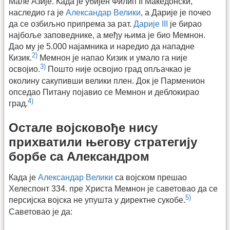
Мале Азије. Када је убијен Филип II Македонски,
наследио га је
Александар Велики
, а Дарије је почео
да се озбиљно припрема за рат.
Дарије III
је бирао
најбоље заповеднике, а међу њима је био Мемнон.
Дао му је 5.000 најамника и наредио да нападне
2)
Кизик.
Мемнон је напао Кизик и умало га није
3)
освојио.
Пошто није освојио град опљачкао је
околину сакупивши велики плен. Док је Парменион
опседао Питану појавио се Мемнон и деблокирао
4)
град.
Остале војсковође нису
прихватили његову стратегију
борбе са Александром
Када је
Александар Велики
са војском прешао
Хелеспонт 334. пре Христа Мемнон је саветовао да се
5)
персијска војска не упушта у директне сукобе.
Саветовао је да: