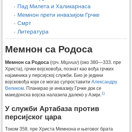
Пад Милета и Халикарнаса
Мемнон прети инвазијом Грчке
Смрт
Литература
Мемнон са Родоса
Мемнон са Родоса
(грч.
Mεμνων
) (око 380—333. пре
Христа), грчки војсковођа, познат као вођа грчких
најамника у персијској служби. Био је једини
војсковођа који се могао супроставити
Александру
Великом
. Планирао је инвазију Грчке док се
1)
македонска војска налазила далеко у Азији.
У служби Артабаза против
персијског цара
Током 358. пре Христа Мемнона и његовог брата