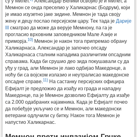
су у Милет.
Александар Велики освојио је и Милет, а
Мемнон се онда преселио у Халикарнас (Бодрум), који
је имао изузетно јаке зидине. Мемнон је тада своју
жену и децу послао персијском цару. Тек тада је
Дарије
III
сматрао да може да верује Мемнону, па га је
прогласио врховним заповедником Мале Азије и
10)
приморја.
Мемнон је након тога припремао обрану
Халикарнаса. Александар је започео опсаду
Халикарнаса сталним нападима различитим опсадним
справама. Када би срушио део зида покушавали су да
уђу у град, али Мемнон је лако одбијао Македонце, а
ноћу би са војском излазио и неутралисао македонске
11)
опсадне справе.
На састанку персијских официра
Ефијалт је предложио да изађу из града и нападну
Македонце, па је Мемнон дозволио Ефијалту да изађе
са 2.000 одабраних најамника. Када је Ефијалт почео
да побеђује укључио се и Мемнон, али македонски
ветерани одлучили су битку. Након тога Мемнон је
напустио Халикарнас.
Мемнон прети инвазијом Грчке