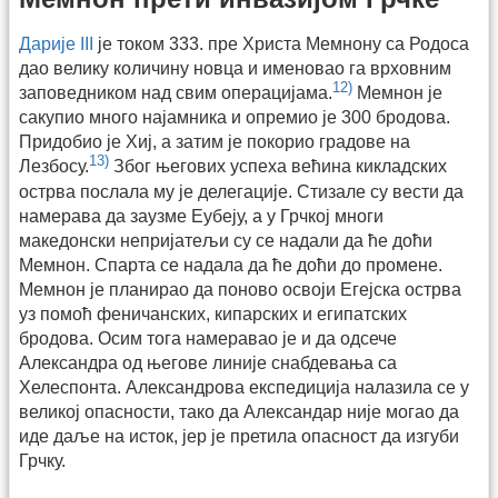
Дарије III
је током 333. пре Христа Мемнону са Родоса
дао велику количину новца и именовао га врховним
12)
заповедником над свим операцијама.
Мемнон је
сакупио много најамника и опремио је 300 бродова.
Придобио је Хиј, а затим је покорио градове на
13)
Лезбосу.
Због његових успеха већина кикладских
острва послала му је делегације. Стизале су вести да
намерава да заузме Еубеју, а у Грчкој многи
македонски непријатељи су се надали да ће доћи
Мемнон. Спарта се надала да ће доћи до промене.
Мемнон је планирао да поново освоји Егејска острва
уз помоћ феничанских, кипарских и египатских
бродова. Осим тога намеравао је и да одсече
Александра од његове линије снабдевања са
Хелеспонта. Александрова експедиција налазила се у
великој опасности, тако да Александар није могао да
иде даље на исток, јер је претила опасност да изгуби
Грчку.