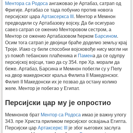
Ментора са Родоса
ангажовао је Артабаз, сатрап од
Фригије. Артабаз се тада побунио против новога
персијског цара
Артаксеркса III
. Ментор и Мемнон
предводили су Артабазову војску. Да би осигурао
савез сатрап се оженио Менторовом сестром, а
Ментор се оженио Артабазовом ћерком
Барсином
.
Осим тога сатрап је двојици браће доделио земљу крај
Троје. Иако су били способни војсковође нису могли ни
уз помоћ тебанских плаћеника и
Памен
а да се одупру
персијској војсци, тако да су 354. пре Хр. морали да
беже. Артабаз, Барсина и Мемнон побегли су у Пелу
на двор македонског краља Филипа II Македонског.
Филип II Македонски их је позвао да остану колико
желе. Ментор је побегао у Египат.
Персијски цар му је опростио
Мемнонов брат
Ментор са Родоса
имао је важну улогу
343. пре Христа приликом персијског освајања Египта.
Персијски цар
Артаксеркс III
је због његових заслуга