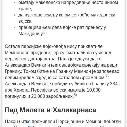
ометају македонско напредовање несташицом
хране,
да пустоше земљу којом се креће македонска
војска
пребацивањем дела војске рат пренесу у
6)
Македонију.
Остале персијске војсковође нису прихватиле
Мемнонове предлоге, јер су сматрали да су испод
персијског достојанства. Пала је одлука да се
Александар Велики и његова војска сачекају на реци
Гранику. Током битке на Гранику Мемнон је заповедао
7)
левим крилом заједно са сатрапом Арсаменом.
Александар Велики је победио у бици на Гранику 334.
пре Христа. Персијска војска имала је 10.000
8)
погинулих и 20.000 заробљених.
Пад Милета и Халикарнаса
Након битке преживели Персијанци и Мемнон побегли
9)