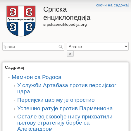
скочи на садржај
Српска
енциклопедија
srpskaenciklopedija.org
>
Садржај
Мемнон са Родоса
У служби Артабаза против персијског
цара
Персијски цар му је опростио
Успешно ратује против Пармениона
Остале војсковође нису прихватили
његову стратегију борбе са
Александром