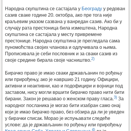
Народна скупштина се састајала у
Београду
у редован
сазив сваке године 20. октобра, ако пре тога није
краљевим указом сазвана у ванредан сазив. Ако би у
случају рата престоница била измештена, Народна
скупштина се састајала у месту привремене
престонице. Народна скупштина је прегледала сама
пуномоћства својих чланова и одлучивала о њима.
Прописивала је себи пословник и за сваки сазив из
2)
своје средине бирала своје часништво.
Бирачко право је имао сваки држављанин по рођењу
или прирођењу, ако је навршио 21 годину. Официри,
активни и неактивни, као и подофицири и војници под
заставом, нису могли вршити бирачко право нити бити
3)
бирани. Закон је решавао о женском праву гласа.
За
народног посланика је могао бити изабран само онај
који је имао бирачко право, без обзира да ли је уведен
у бирачки списак. Морао је испуњавати следеће
услове: да је држављанин по рођењу или прирођењу
4)