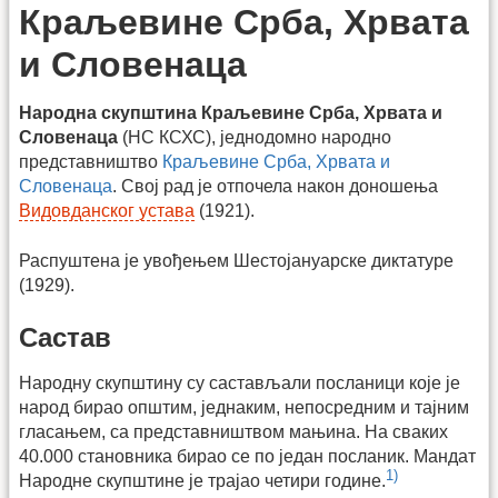
Краљевине Срба, Хрвата
и Словенаца
Народна скупштина Краљевине Срба, Хрвата и
Словенаца
(НС КСХС), једнодомно народно
представништво
Краљевине Срба, Хрвата и
Словенаца
. Свој рад је отпочела након доношења
Видовданског устава
(1921).
Распуштена је увођењем Шестојануарске диктатуре
(1929).
Састав
Народну скупштину су састављали посланици које је
народ бирао општим, једнаким, непосредним и тајним
гласањем, са представништвом мањина. На сваких
40.000 становника бирао се по један посланик. Мандат
1)
Народне скупштине је трајао четири године.