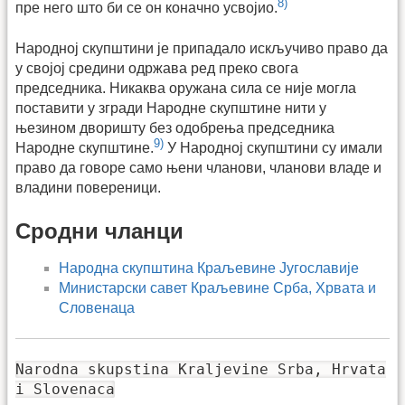
8)
пре него што би се он коначно усвојио.
Народној скупштини је припадало искључиво право да
у својој средини одржава ред преко свога
председника. Никаква оружана сила се није могла
поставити у згради Народне скупштине нити у
њезином дворишту без одобрења председника
9)
Народне скупштине.
У Народној скупштини су имали
право да говоре само њени чланови, чланови владе и
владини повереници.
Сродни чланци
Народна скупштина Краљевине Југославије
Министарски савет Краљевине Срба, Хрвата и
Словенаца
Narodna skupstina Kraljevine Srba, Hrvata
i Slovenaca