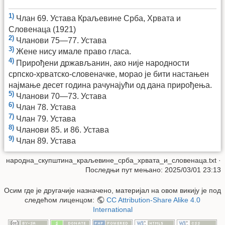
1)
Члан 69. Устава Краљевине Срба, Хрвата и
Словенаца (1921)
2)
Чланови 75—77. Устава
3)
Жене нису имале право гласа.
4)
Прирођени држављанин, ако није народности
српско-хрватско-словеначке, морао је бити настањен
најмање десет година рачунајући од дана прирођења.
5)
Чланови 70—73. Устава
6)
Члан 78. Устава
7)
Члан 79. Устава
8)
Чланови 85. и 86. Устава
9)
Члан 89. Устава
народна_скупштина_краљевине_срба_хрвата_и_словенаца.txt
·
Последњи пут мењано: 2025/03/01 23:13
Осим где је другачије назначено, материјал на овом викију је под
следећом лиценцом:
CC Attribution-Share Alike 4.0
International