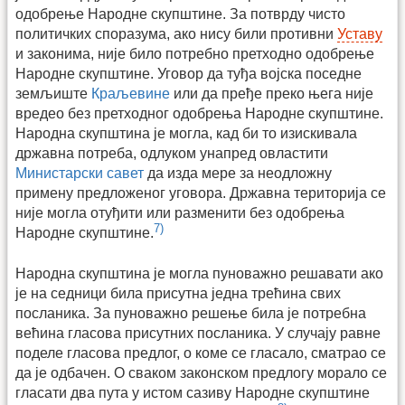
одобрење Народне скупштине. За потврду чисто
политичких споразума, ако нису били противни
Уставу
и законима, није било потребно претходно одобрење
Народне скупштине. Уговор да туђа војска поседне
земљиште
Краљевине
или да пређе преко њега није
вредео без претходног одобрења Народне скупштине.
Народна скупштина је могла, кад би то изискивала
државна потреба, одлуком унапред овластити
Министарски савет
да изда мере за неодложну
примену предложеног уговора. Државна територија се
није могла отуђити или разменити без одобрења
7)
Народне скупштине.
Народна скупштина је могла пуноважно решавати ако
је на седници била присутна једна трећина свих
посланика. За пуноважно решење била је потребна
већина гласова присутних посланика. У случају равне
поделе гласова предлог, о коме се гласало, сматрао се
да је одбачен. О сваком законском предлогу морало се
гласати два пута у истом сазиву Народне скупштине