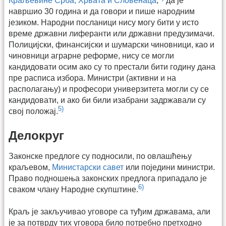
Краљевине Срба, Хрвата и Словенаца
,
да је
навршио 30 година и да говори и пише народним
језиком. Народни посланици нису могу бити у исто
време државни лиферанти или државни предузимачи.
Полицијски, финансијски и шумарски чиновници, као и
чиновници аграрне реформе, нису се могли
кандидовати осим ако су то престали бити годину дана
пре расписа избора. Министри (активни и на
располагању) и професори универзитета могли су се
кандидовати, и ако би били изабрани задржавали су
5)
свој положај.
Делокруг
Законске предлоге су подносили, по овлашћењу
краљевом,
Министарски савет
или поједини министри.
Право подношења законских предлога припадало је
6)
сваком члану Народне скупштине.
Краљ је закључивао уговоре са туђим државама, али
је за потврду тих уговора било потребно претходно