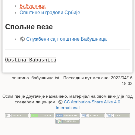
Бабушница
Општине и градови Србије
Спољне везе
Службени сајт општине Бабушница
Opstina Babusnica
општина_бабушница.txt
· Последњи пут мењано: 2022/04/16
18:33
Осим где је другачије назначено, материјал на овом викију је под
следећом лиценцом:
CC Attribution-Share Alike 4.0
International