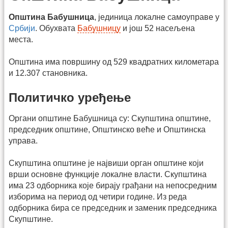
Општина Бабушница
, јединица локалне самоуправе у
Србији
. Обухвата
Бабушницу
и још 52 насељена
места.
Општина има површину од 529 квадратних километара
и 12.307 становника.
Политичко уређење
Органи општине Бабушница су: Скупштина општине,
председник општине, Општинско веће и Општинска
управа.
Скупштина општине је највиши орган општине који
врши основне функције локалне власти. Скупштина
има 23 одборника које бирају грађани на непосредним
изборима на период од четири године. Из реда
одборника бира се председник и заменик председника
Скупштине.