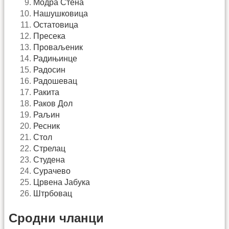
Модра Стена
Нашушковица
Остатовица
Пресека
Проваљеник
Радињинце
Радосин
Радошевац
Ракита
Раков Дол
Раљин
Ресник
Стол
Стрелац
Студена
Сурачево
Црвена Јабука
Штрбовац
Сродни чланци