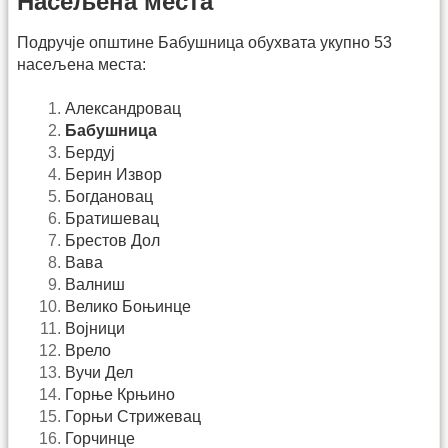
Насељена места
Подручје општине Бабушница обухвата укупно 53
насељена места:
Александровац
Бабушница
Бердуј
Берин Извор
Богдановац
Братишевац
Брестов Дол
Вава
Валниш
Велико Боњинце
Војници
Врело
Вучи Дел
Горње Крњино
Горњи Стрижевац
Горчинце