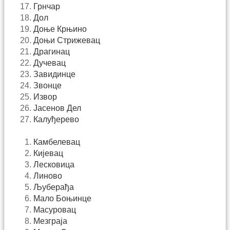
Грнчар
Дол
Доње Крњино
Доњи Стрижевац
Драгинац
Дучевац
Завидинце
Звонце
Извор
Јасенов Дел
Калуђерево
Камбелевац
Кијевац
Лесковица
Линово
Љуберађа
Мало Боњинце
Масуровац
Мезграја