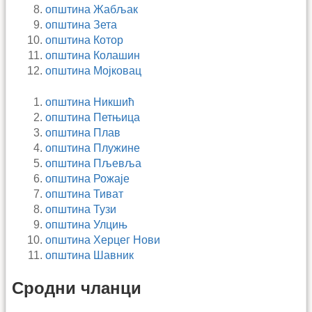
општина Жабљак
општина Зета
општина Котор
општина Колашин
општина Мојковац
општина Никшић
општина Петњица
општина Плав
општина Плужине
општина Пљевља
општина Рожаје
општина Тиват
општина Тузи
општина Улцињ
општина Херцег Нови
општина Шавник
Сродни чланци