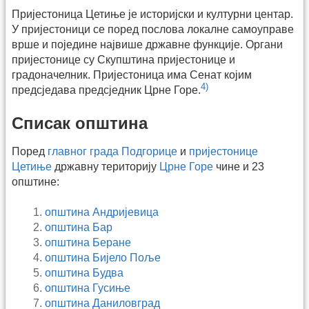
Пријестоница Цетиње је историјски и културни центар.
У пријестоници се поред послова локалне самоуправе
врше и поједине највише државне функције. Органи
пријестонице су Скупштина пријестонице и
градоначелник. Пријестоница има Сенат којим
4)
предсједава предсједник Црне Горе.
Списак општина
Поред
главног града Подгорице
и
пријестонице
Цетиње
државну територију
Црне Горе
чине и 23
општине:
општина Андријевица
општина Бар
општина Беране
општина Бијело Поље
општина Будва
општина Гусиње
општина Даниловград