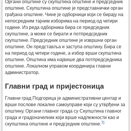
Органи општине су скупштина општине и предсједник
општине. Скупштина општине је представнички орган
грађана општине. Чине је одборници који се бирају на
непосредним тајним изборима на период од четири
године. Из реда одборника бира се предсједник
скупштине, а може се бирати и потпредсједник
скупштине. Предсједник општине је извршни орган
општине. Он представља и заступа општину. Бира се
на период од четири године, а избор врши скупштина
општине. Општина има највише два потпредсједника
општине. Локалном управом координира главни
администратор.
Главни град и пријестоница
Главни град Подгорица је административни центар и
врши послове локалне самоуправе који су утврђени за
општину. Органи главног града су Скупштина главног
града и градоначелник који врше надлежности као и
3)
скупштина општине и предсједник општине.