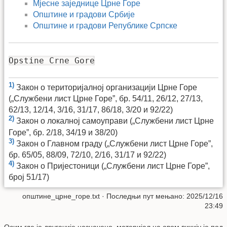
Мјесне заједнице Црне Горе
Општине и градови Србије
Општине и градови Републике Српске
Opstine Crne Gore
1)
Закон о територијалној организацији Црне Горе
(„Службени лист Црне Горе”, бр.​​ 54/11,​​ 26/12,​​ 27/13,​​
62/13,​​ 12/14,​​ 3/16,​​ 31/17,​​ 86/18,​​ 3/20​​ и​​ 92/22)
2)
Закон о локалној самоуправи („Службени лист Црне
Горе”, бр. 2/18, 34/19 и 38/20)
3)
Закон о Главном граду („Службени лист Црне Горе”,
бр. ​​65/05,​​ 88/09,​​ 72/10,​​ 2/16,​​ 31/17​​ и​​ 92/22)
4)
Закон о Пријестоници („Службени лист Црне Горе”,
број 51/17)
општине_црне_горе.txt
· Последњи пут мењано: 2025/12/16
23:49
Осим где је другачије назначено, материјал на овом викију је под