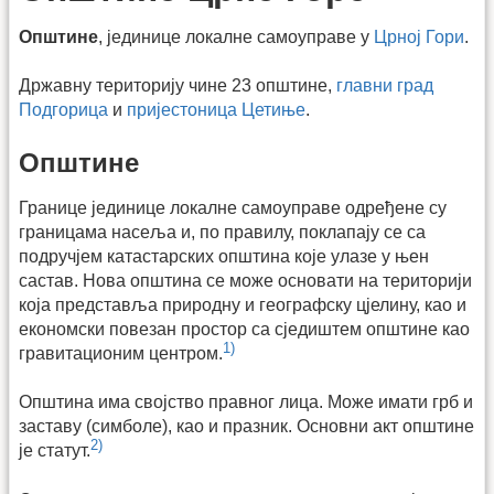
Општине
, јединице локалне самоуправе у
Црној Гори
.
Државну територију чине 23 општине,
главни град
Подгорица
и
пријестоница Цетиње
.
Општине
Границе јединице локалне самоуправе одређене су
границама насеља и, по правилу, поклапају се са
подручјем катастарских општина које улазе у њен
састав. Нова општина се може основати на територији
која представља природну и географску цјелину, као и
економски повезан простор са сједиштем општине као
1)
гравитационим центром.
Општина има својство правног лица. Може имати грб и
заставу (симболе), као и празник. Основни акт општине
2)
је статут.