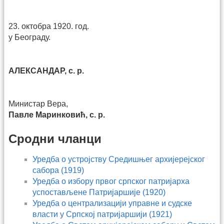
23. октобра 1920. год.
у Београду.
АЛЕКСАНДАР, с. р.
Министар Вера,
Павле Маринковић, с. р.
Сродни чланци
Уредба о устројству Средишњег архијерејског
сабора (1919)
Уредба о избору првог српског патријарха
успостављене Патријаршије (1920)
Уредба о централизацији управне и судске
власти у Српској патријаршији (1921)