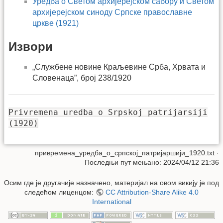
Уредба о Светом архијерејском сабору и Светом
архијерејском синоду Српске православне
цркве (1921)
Извори
„Службене новине Краљевине Срба, Хрвата и
Словенаца”, број 238/1920
Privremena uredba o Srpskoj patrijarsiji
(1920)
привремена_уредба_о_српској_патријаршији_1920.txt
·
Последњи пут мењано: 2024/04/12 21:36
Осим где је другачије назначено, материјал на овом викију је под
следећом лиценцом:
CC Attribution-Share Alike 4.0
International