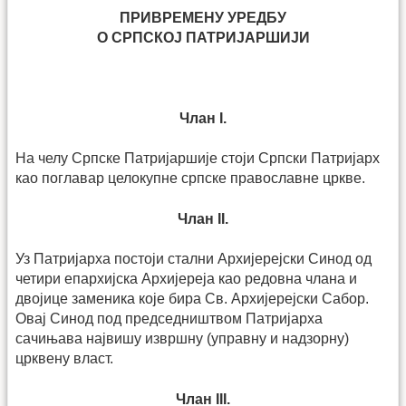
ПРИВРЕМЕНУ УРЕДБУ
О СРПСКОЈ ПАТРИЈАРШИЈИ
Члан I.
На челу Српске Патријаршије стоји Српски Патријарх
као поглавар целокупне српске православне цркве.
Члан II.
Уз Патријарха постоји стални Архијерејски Синод од
четири епархијска Архијереја као редовна члана и
двојице заменика које бира Св. Архијерејски Сабор.
Овај Синод под председништвом Патријарха
сачињава највишу извршну (управну и надзорну)
црквену власт.
Члан III.