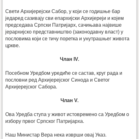
Свети Архијерејски Сабор, у који се годишње бар
једаред сазивају сви епархијски Архијереји и којем
председава Српски Патријарх, сачињава највише
јерархијско представништво (законодавну власт) у
пословима који се тичу поретка и унутрашњег живота
цркве.
Члан IV.
Посебном Уредбом уредиће се састав, круг рада и
пословни ред Архијерејског Синода и Светог
Архијерејског Сабора.
Члан V.
Ова Уредба ступа у живот истовремено са Уредбом о
избору првог Српског Патријарха.
Наш Министар Вера нека изврши овај Указ.