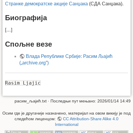
Странке демократске акције Санџака
(СДА Санџака).
Биографија
[…]
Спољне везе
Влада Републике Србије: Расим Љајић
(„archive.org”)
Rasim Ljajic
расим_љајић.txt
· Последњи пут мењано: 2026/01/14 14:49
Осим где је другачије назначено, материјал на овом викију је под
следећом лиценцом:
CC Attribution-Share Alike 4.0
International