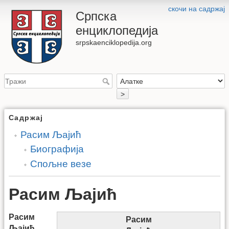
скочи на садржај
Српска
енциклопедија
srpskaenciklopedija.org
>
Садржај
Расим Љајић
Биографија
Спољне везе
Расим Љајић
Расим
Расим
Љајић