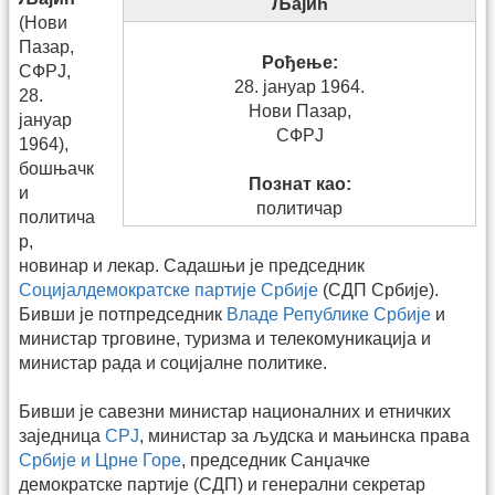
Љајић
(Нови
Пазар,
Рођење:
СФРЈ,
28. јануар 1964.
28.
Нови Пазар,
јануар
СФРЈ
1964),
бошњачк
Познат као:
и
политичар
политича
р,
новинар и лекар. Садашњи је председник
Социјалдемократске партије Србије
(СДП Србије).
Бивши је потпредседник
Владе Републике Србије
и
министар трговине, туризма и телекомуникација и
министар рада и социјалне политике.
Бивши је савезни министар националних и етничких
заједница
СРЈ
, министар за људска и мањинска права
Србије и Црне Горе
, председник Санџачке
демократске партије (СДП) и генерални секретар