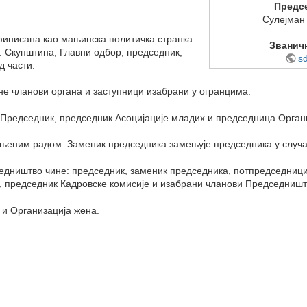
Предс
Сулејман
ефинисана као мањинска политичка странка
Званичн
: Скупштина, Главни одбор, председник,
s
 части.
не чланови органа и заступници изабрани у огранцима.
 Председник, председник Асоцијације младих и председница Органи
 њеним радом. Заменик председника замењује председника у случај
едништво чине: председник, заменик председника, потпредседници
, председник Кадровске комисије и изабрани чланови Председништ
 и Организација жена.