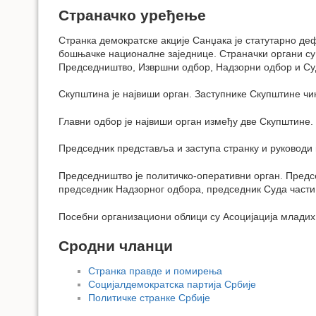
Страначко уређење
Странка демократске акције Санџака је статутарно д
бошњачке националне заједнице. Страначки органи су
Председништво, Извршни одбор, Надзорни одбор и Суд
Скупштина је највиши орган. Заступнике Скупштине чи
Главни одбор је највиши орган између две Скупштине.
Председник представља и заступа странку и руководи
Председништво је политичко-оперативни орган. Предс
председник Надзорног одбора, председник Суда части
Посебни организациони облици су Асоцијација младих
Сродни чланци
Странка правде и помирења
Социјалдемократска партија Србије
Политичке странке Србије