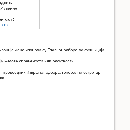
едник:
 Угљанин
и сајт:
da.rs
зације жена чланови су Главног одбора по фуннкцији.
у његове спречености или одсутности.
, председник Извршног одбора, генерални секретар,
ва.