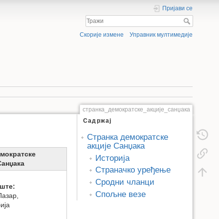
Пријави се
Скорије измене
Управник мултимедије
странка_демократске_акције_санџака
Садржај
Странка демократске
акције Санџака
емократске
Историја
Санџака
Страначко уређење
Сродни чланци
ште:
Спољне везе
Пазар,
ија