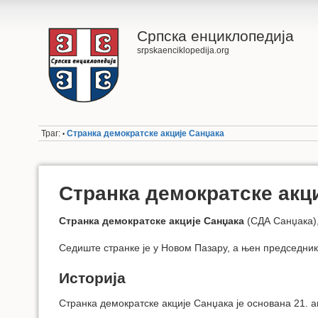
Српска енциклопедија
srpskaenciklopedija.org
Траг:
Странка демократске акције Санџака
•
Странка демократске акц
Странка демократске акције Санџака
(СДА Санџака)
Седиште странке је у Новом Пазару, а њен председник
Историја
Странка демократске акције Санџака је основана 21. а