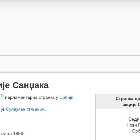
ије Санџака
1)
,
парламентарна странка у
Србији
.
Странка д
акције 
 је
Сулејман Угљанин
.
Седи
Нови 
Срб
вгуста 1996.