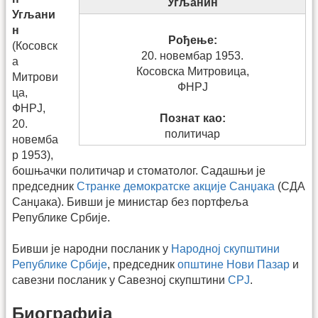
Угљанин
Угљани
н
Рођење:
(Косовск
20. новембар 1953.
а
Косовска Митровица,
Митрови
ФНРЈ
ца,
ФНРЈ,
Познат као:
20.
политичар
новемба
р 1953),
бошњачки политичар и стоматолог. Садашњи је
председник
Странке демократске акције Санџака
(СДА
Санџака). Бивши је министар без портфеља
Републике Србије.
Бивши је народни посланик у
Народној скупштини
Републике Србије
, председник
општине Нови Пазар
и
савезни посланик у Савезној скупштини
СРЈ
.
Биографија