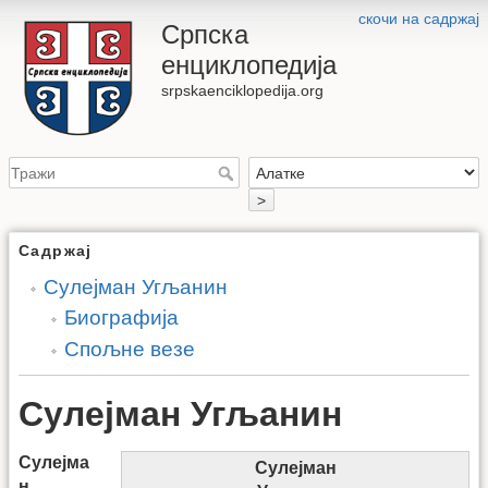
скочи на садржај
Српска
енциклопедија
srpskaenciklopedija.org
>
Садржај
Сулејман Угљанин
Биографија
Спољне везе
Сулејман Угљанин
Сулејма
Сулејман
н