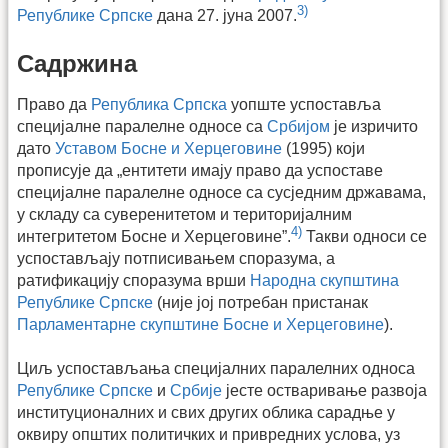
3)
Републике Српске
дана 27. јуна 2007.
Садржина
Право да
Република Српска
уопште успоставља
специјалне паралелне односе са
Србијом
је изричито
дато
Уставом Босне и Херцеговине
(1995) који
прописује да „ентитети имају право да успоставе
специјалне паралелне односе са сусједним државама,
у складу са суверенитетом и територијалним
4)
интегритетом Босне и Херцеговине”.
Такви односи се
успостављају потписивањем споразума, а
ратификацију споразума врши
Народна скупштина
Републике Српске
(није јој потребан пристанак
Парламентарне скупштине Босне и Херцеговине
).
Циљ успостављања специјалних паралелних односа
Републике Српске
и
Србије
јесте остваривање развоја
институционалних и свих других облика сарадње у
оквиру општих политичких и привредних услова, уз