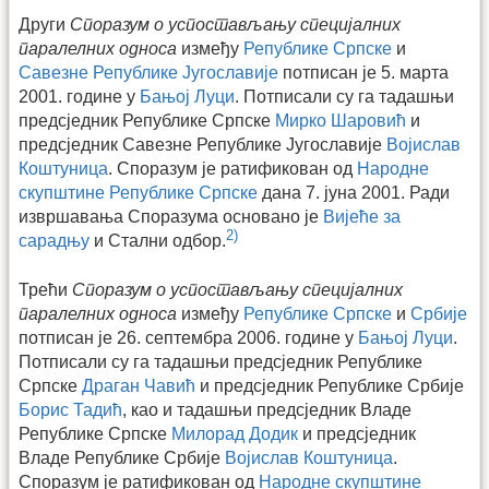
Други
Споразум о успостављању специјалних
паралелних односа
између
Републике Српске
и
Савезне Републике Југославије
потписан је 5. марта
2001. године у
Бањој Луци
. Потписали су га тадашњи
предсједник Републике Српске
Мирко Шаровић
и
предсједник Савезне Републике Југославије
Војислав
Коштуница
. Споразум је ратификован од
Народне
скупштине Републике Српске
дана 7. јуна 2001. Ради
извршавања Споразума основано је
Вијеће за
2)
сарадњу
и Стални одбор.
Трећи
Споразум о успостављању специјалних
паралелних односа
између
Републике Српске
и
Србије
потписан је 26. септембра 2006. године у
Бањој Луци
.
Потписали су га тадашњи предсједник Републике
Српске
Драган Чавић
и предсједник Републике Србије
Борис Тадић
, као и тадашњи предсједник Владе
Републике Српске
Милорад Додик
и предсједник
Владе Републике Србије
Војислав Коштуница
.
Споразум је ратификован од
Народне скупштине