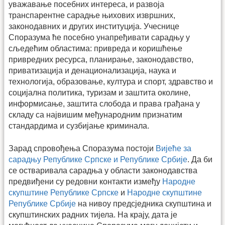
уважавање посебних интереса, и развоја
транспарентне сарадње њихових извршних,
законодавних и других институција. Учеснице
Споразума ће посебно унапређивати сарадњу у
сљедећим областима: привреда и коришћење
привредних ресурса, планирање, законодавство,
приватизација и денационализација, наука и
технологија, образовање, култура и спорт, здравство и
социјална политика, туризам и заштита околине,
информисање, заштита слобода и права грађана у
складу са највишим међународним признатим
стандардима и сузбијање криминала.
Зарад спровођења Споразума постоји
Вијеће за
сарадњу Републике Српске и Републике Србије
. Да би
се остваривала сарадња у области законодавства
предвиђени су редовни контакти између
Народне
скупштине Републике Српске
и
Народне скупштине
Републике Србије
на нивоу предсједника скупштина и
скупштинских радних тијела. На крају, дата је