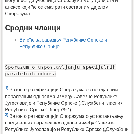
могућност да учеснице Споразума могу донијети и
анексе који ће се сматрати саставним дијелом
Споразума.
Сродни чланци
Вијеће за сарадњу Републике Српске и
Републике Србије
Sporazum o uspostavljanju specijalnih
paralelnih odnosa
1)
Закон о ратификацији Споразума о специјалним
паралелним односима између Савезне Републике
Југославије и Републике Српске („Службени гласник
Републике Српске”, број 7/97)
2)
Закон о ратификацији Споразума о успостављању
специјалних паралелних односа између Савезне
Републике Југославије и Републике Српске („Службени