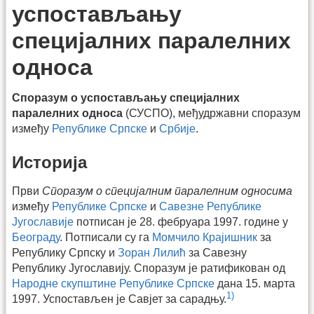
успостављању
специјалних паралелних
односа
Споразум о успостављању специјалних
паралелних односа
(СУСПО), међудржавни споразум
између
Републике Српске
и
Србије
.
Историја
Први
Споразум о специјалним паралелним односима
између
Републике Српске
и
Савезне Републике
Југославије
потписан је 28. фебруара 1997. године у
Београду
. Потписали су га
Момчило Крајишник
за
Републику Српску и
Зоран Лилић
за Савезну
Републику Југославију. Споразум је ратификован од
Народне скупштине Републике Српске
дана 15. марта
1)
1997. Успостављен је Савјет за сарадњу.