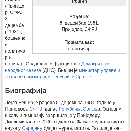
Решић
(Приједо
р, СФРЈ,
Рођење:
8.
8. децембар 1981.
децемба
Приједор, СФРЈ
р 1981),
бошњачк
Позната као:
и
политичар
политича
р и
новинар. Садашњи је функционер
Демократског
народног савеза
(ДНС). Бивши је
министар управе и
локалне самоуправе Републике Српске
.
Биографија
Лејла Решић је рођена 8. децембра 1981. године у
Приједору,
СФРЈ
(данас
Република Српска
). Основну
школу и гимназију завршила је у Приједору.
Дипломирала је 2006. године на Факултету политичких
наука у
Сарајеву
, одсјек журналистика. Радила је као