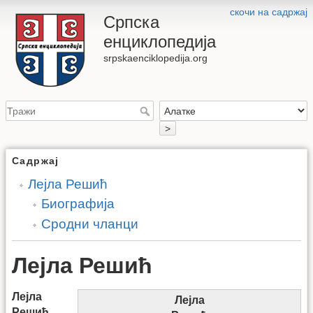
скочи на садржај
Српска
енциклопедија
srpskaenciklopedija.org
>
Садржај
Лејла Решић
Биографија
Сродни чланци
Лејла Решић
Лејла
Лејла
Решић