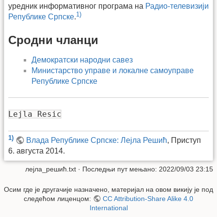
уредник информативног програма на
Радио-телевизији
1)
Републике Српске
.
Сродни чланци
Демократски народни савез
Министарство управе и локалне самоуправе
Републике Српске
Lejla Resic
1)
Влада Републике Српске: Лејла Решић
, Приступ
6. августа 2014.
лејла_решић.txt
· Последњи пут мењано: 2022/09/03 23:15
Осим где је другачије назначено, материјал на овом викију је под
следећом лиценцом:
CC Attribution-Share Alike 4.0
International