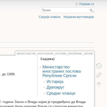
Пријави се
Скорије измене
Управник мултимедије
министарство_иностраних_послова_републике_српске
Садржај
Министарство
иностраних послова
. до 1998.
Републике Српске
Историја
Дјелокруг
Сродни чланци
2. године
Закон о Влади
којим је предвиђено да Влада
 положају били чланови Владе са статусом министра.