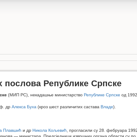
х послова Републике Српске
ске
(МИП РС), некадашње министарство
Републике Српске
од 1992
оф. др
Алекса Буха
(кроз шест различитих састава
Владе
).
а Плавшић
и др
Никола Кољевић
, прогласили су 28. фебруара 199
ланова — министара. Предсједници извршних органа области су по