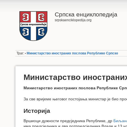
Српска енциклопедија
srpskaenciklopedija.org
Траг:
Министарство иностраних послова Републике Српске
•
Министарство инострани
Министарство иностраних послова Републике Срп
За све вријеме његовог постојања министар је био пр
Историја
Вршиоци дужности предсједника Републике, др
Биљан
има предсједника и два потпредсједника Владе и 13 ч