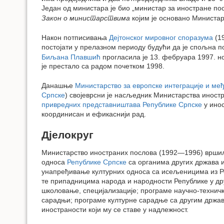
Један од министара је био „министар за иностране по
Закон о министарствима
којим је основано Министар
Након потписивања
Дејтонског мировног споразума
(19
постојати у прелазном периоду будући да је спољна п
Биљана Плавшић
прогласила је 13. фебруара 1997. 
је престало са радом почетком 1998.
Данашње
Министарство за европске интеграције и ме
Српске
) својеврсни је насљедник Министарства иност
привредних представништава Републике Српске
у инос
координисан и ефикаснији рад.
Дјелокруг
Министарство иностраних послова (1992—1996) вршило 
односа
Републике Српске
са органима других држава 
унапређивање културних односа са исељеницима из Р
те припадницима народа и народности Републике у д
школовање, специјализације; програме научно-технич
сарадњи; програме културне сарадње са другим држав
иностраности који му се ставе у надлежност.