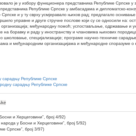
овало је у избору функционера представника Републике Српске у
 представника Републике Српске у амбасадама и дипломатско-кон
ке Српске и у ту сврху усмјеравало њихов рад; предлагало оснивањ
шило управне и друге стручне послове који су се односили на: ост
х организација; међународну помоћ; успостављање, одржавање и 
 на боравку и раду у иностранству и члановима њихових породиц
 школовање, специјализације; програме научно-техничке сарадње,
ама и међународним организацијама и међународне споразуме о к
у сарадњу Републике Српске
ародну сарадњу Републике Српске
ske
Босни и Херцеговини”, број 4/92)
народа у Босни и Херцеговини”, број 5/92)
е Српске”, број 3/97)