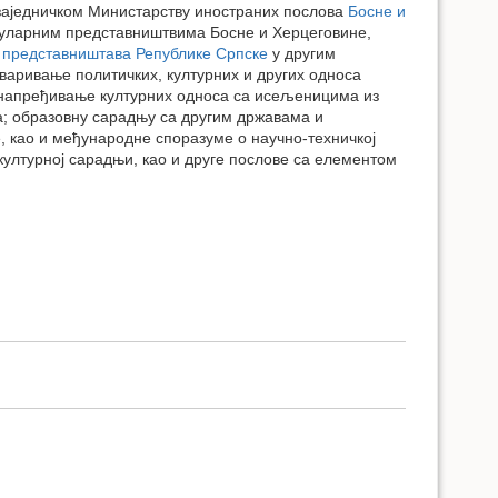
 заједничком Министарству иностраних послова
Босне и
зуларним представништвима Босне и Херцеговине,
е
представништава Републике Српске
у другим
варивање политичких, културних и других односа
унапређивање културних односа са исељеницима из
а; образовну сарадњу са другим државама и
 као и међународне споразуме о научно-техничкој
ултурној сарадњи, као и друге послове са елементом