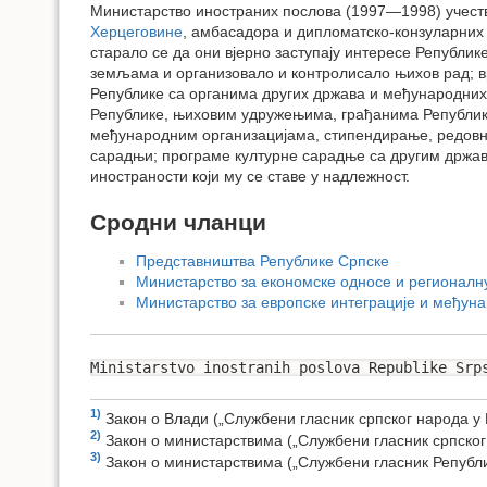
Министарство иностраних послова (1997—1998) учеств
Херцеговине
, амбасадора и дипломатско-конзуларних
старало се да они вјерно заступају интересе Републи
земљама и организовало и контролисало њихов рад; вр
Републике са органима других држава и међународни
Републике, њиховим удружењима, грађанима Републике
међународним организацијама, стипендирање, редовно
сарадњи; програме културне сарадње са другим држав
иностраности који му се ставе у надлежност.
Сродни чланци
Представништва Републике Српске
Министарство за економске односе и регионалн
Министарство за европске интеграције и међун
Ministarstvo inostranih poslova Republike Srp
1)
Закон о Влади („Службени гласник српског народа у 
2)
Закон о министарствима („Службени гласник српског 
3)
Закон о министарствима („Службени гласник Републик