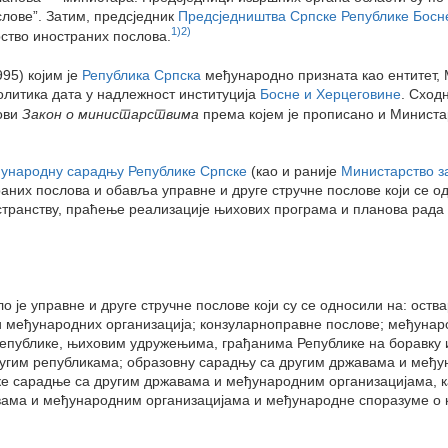
слове”. Затим, предсједник
Предсједништва Српске Републике Босн
1)
2)
ство иностраних послова.
95) којим је
Република Српска
међународно призната као ентитет, 
олитика дата у надлежност институција
Босне и Херцеговине
. Сход
нови
Закон о министарствима
према којем је прописано и Министа
ђународну сарадњу Републике Српске
(као и раније
Министарство з
раних послова и обавља управне и друге стручне послове који се 
транству, праћење реализације њихових програма и планова рада 
је управне и друге стручне послове који су се односили на: оства
и међународних организација; конзуларноправне послове; међуна
епублике, њиховим удружењима, грађанима Републике на боравку и
ругим републикама; образовну сарадњу са другим државама и међ
ке сарадње са другим државама и међународним организацијама, к
ама и међународним организацијама и међународне споразуме о к