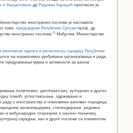
е и Херцеговине
др
Радован Караџић
прогласио је
Министарство иностраних послова је наставило
но томе,
предсједник Републике Српске
проф. др
3)
рство иностраних послова.
Међутим, Министарство
а економске односе и регионалну сарадњу Републике
односе на нормативно уређивање организовања и рада
те предузимање мјера и активности за њихов
ривање политичких, дипломатских, културних и других
родну помоћ; успостављање, одржавање и
 раду у иностранству и члановима њихових породица,
ународним организацијама, стипендирање, редовно
ао и међународне споразуме о научно-техничкој
ултурној сарадњи, као и друге послове са елементом