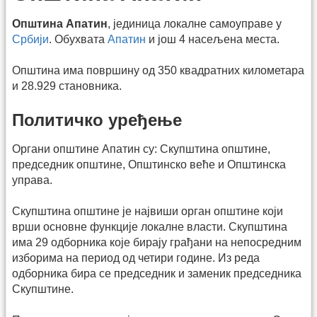
Општина Апатин
, јединица локалне самоуправе у
Србији
. Обухвата
Апатин
и још 4 насељена места.
Општина има површину од 350 квадратних километара
и 28.929 становника.
Политичко уређење
Органи општине Апатин су: Скупштина општине,
председник општине, Општинско веће и Општинска
управа.
Скупштина општине је највиши орган општине који
врши основне функције локалне власти. Скупштина
има 29 одборника које бирају грађани на непосредним
изборима на период од четири године. Из реда
одборника бира се председник и заменик председника
Скупштине.