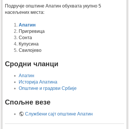
Подручје општине Апатин обухвата укупно 5
насељених места:
Апатин
Пригревица
Сонта
Купусина
Свилојево
Сродни чланци
Апатин
Историја Апатина
Општине и градови Србије
Спољне везе
Службени сајт општине Апатин