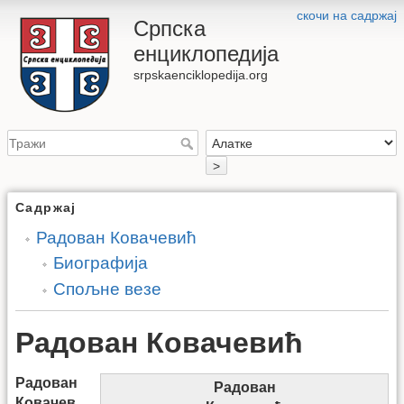
скочи на садржај
Српска
енциклопедија
srpskaenciklopedija.org
>
Садржај
Радован Ковачевић
Биографија
Спољне везе
Радован Ковачевић
Радован
Радован
Ковачев