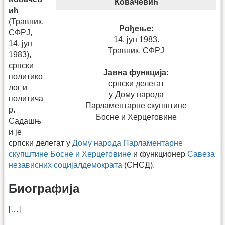
Ковачевић
ић
(Травник,
Рођење:
СФРЈ,
14. јун 1983.
14. јун
Травник, СФРЈ
1983),
српски
Јавна функција:
политико
српски делегат
лог и
у Дому народа
политича
Парламентарне скупштине
р.
Босне и Херцеговине
Садашњ
и је
српски делегат у
Дому народа Парламентарне
скупштине Босне и Херцеговине
и функционер
Савеза
независних социјалдемократа
(СНСД).
Биографија
[…]