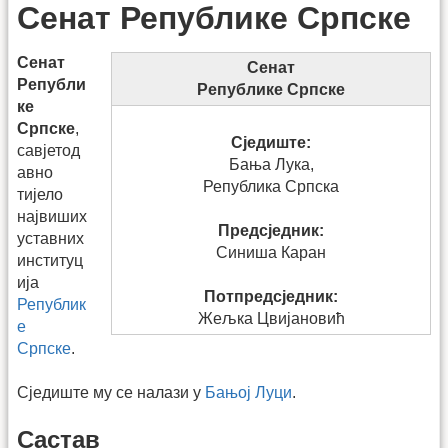
Сенат Републике Српске
Сенат
Сенат
Републи
Републике Српске
ке
Српске
,
Сједиште:
савјетод
Бања Лука,
авно
Република Српска
тијело
највиших
Предсједник:
уставних
Синиша Каран
институц
ија
Потпредсједник:
Републик
Жељка Цвијановић
е
Српске
.
Сједиште му се налази у
Бањој Луци
.
Састав