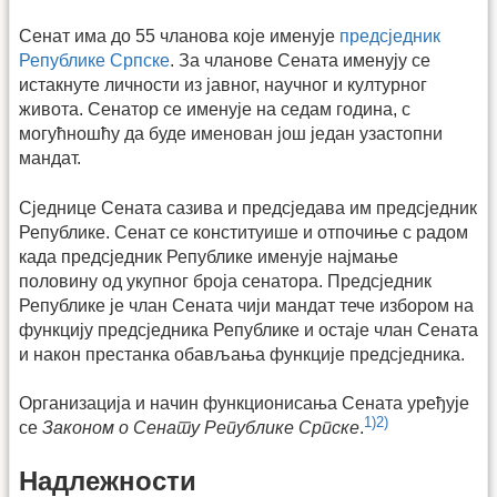
Сенат има до 55 чланова које именује
предсједник
Републике Српске
. За чланове Сената именују се
истакнуте личности из јавног, научног и културног
живота. Сенатор се именује на седам година, с
могућношћу да буде именован још један узастопни
мандат.
Сједнице Сената сазива и предсједава им предсједник
Републике. Сенат се конституише и отпочиње с радом
када предсједник Републике именује најмање
половину од укупног броја сенатора. Предсједник
Републике је члан Сената чији мандат тече избором на
функцију предсједника Републике и остаје члан Сената
и након престанка обављања функције предсједника.
Организација и начин функционисања Сената уређује
1)
2)
се
Законом о Сенату Републике Српске
.
Надлежности