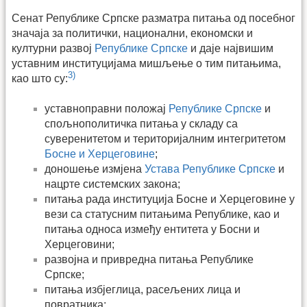
Сенат Републике Српске разматра питања од посебног
значаја за политички, национални, економски и
културни развој
Републике Српске
и даје највишим
уставним институцијама мишљење о тим питањима,
3)
као што су:
уставноправни положај
Републике Српске
и
спољнополитичка питања у складу са
суверенитетом и територијалним интегритетом
Босне и Херцеговине
;
доношење измјена
Устава Републике Српске
и
нацрте системских закона;
питања рада институција Босне и Херцеговине у
вези са статусним питањима Републике, као и
питања односа између ентитета у Босни и
Херцеговини;
развојна и привредна питања Републике
Српске;
питања избјеглица, расељених лица и
повратника;