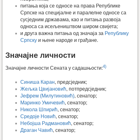
питања која се односе на права Републике
Српске на специјалне и паралелне односе са
сусједним државама, као и питања развоја
односа са исељеништвом широм свијета;
и друга важна питања од значаја за
Републику
Српску
и њене народе и грађане.
Значајне личности
4)
Значајне личности Сената у садашњости:
Синиша Каран
, предсједник;
Жељка Цвијановић
, потпредсједник;
Јефрем (Милутиновић)
, сенатор;
Маринко Умичевић
, сенатор;
Никола Шпирић
, сенатор;
Средоје Новић
, сенатор;
Небојша Радмановић
, сенатор;
Драган Чавић
, сенатор;