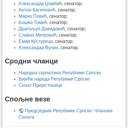
Александар Џомбић
, сенатор;
Антон Касиповић
, сенатор;
Марко Павић
, сенатор;
Бошко Томић
, сенатор;
Драгољуб Давидовић
, сенатор;
Славко Митровић
, сенатор;
Емир Кустурица
, сенатор;
Александар Вулин
, сенатор.
Сродни чланци
Народна скупштина Републике Српске
Вијеће народа Републике Српске
Сенат Пријестонице
Спољне везе
Предсједник Републике Српске: Чланови
Сената