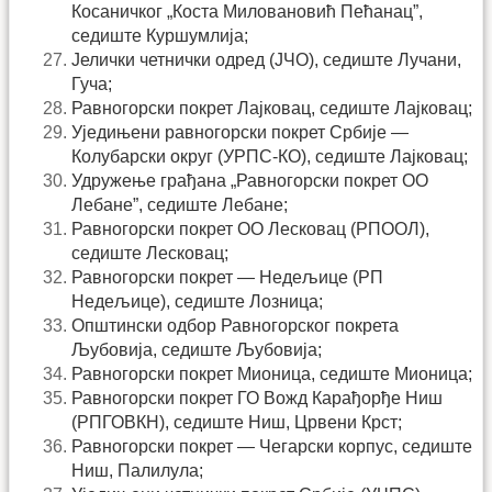
Косаничког „Коста Миловановић Пећанац”,
седиште Куршумлија;
Јелички четнички одред (ЈЧО), седиште Лучани,
Гуча;
Равногорски покрет Лајковац, седиште Лајковац;
Уједињени равногорски покрет Србије —
Колубарски округ (УРПС-КО), седиште Лајковац;
Удружење грађана „Равногорски покрет ОО
Лебане”, седиште Лебане;
Равногорски покрет ОО Лесковац (РПООЛ),
седиште Лесковац;
Равногорски покрет — Недељице (РП
Недељице), седиште Лозница;
Општински одбор Равногорског покрета
Љубовија, седиште Љубовија;
Равногорски покрет Мионица, седиште Мионица;
Равногорски покрет ГО Вожд Карађорђе Ниш
(РПГОВКН), седиште Ниш, Црвени Крст;
Равногорски покрет — Чегарски корпус, седиште
Ниш, Палилула;