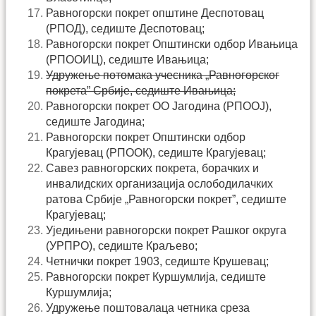
Равногорски покрет општине Деспотовац
(РПОД), седиште Деспотовац;
Равногорски покрет Општински одбор Ивањица
(РПООИЦ), седиште Ивањица;
Удружење потомака учесника „Равногорског
покрета” Србије, седиште Ивањица;
Равногорски покрет ОО Јагодина (РПООЈ),
седиште Јагодина;
Равногорски покрет Општински одбор
Крагујевац (РПООК), седиште Крагујевац;
Савез равногорских покрета, борачких и
инвалидских организација ослободилачких
ратова Србије „Равногорски покрет”, седиште
Крагујевац;
Уједињени равногорски покрет Рашког округа
(УРПРО), седиште Краљево;
Четнички покрет 1903, седиште Крушевац;
Равногорски покрет Куршумлија, седиште
Куршумлија;
Удружење поштовалаца четника среза