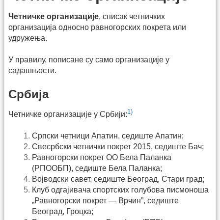
Четничке организације
, списак четничких
организација односно равногорских покрета или
удружења.
У правилу, пописане су само организације у
садашњости.
Србија
1)
Четничке организације у Србији:
Српски четници Апатин, седиште Апатин;
Свесрбски четнички покрет 2015, седиште Бач;
Равногорски покрет ОО Бела Паланка
(РПООБП), седиште Бела Паланка;
Војводски савет, седиште Београд, Стари град;
Клуб одгајивача спортских голубова писмоноша
„Равногорски покрет — Врчин”, седиште
Београд, Гроцка;