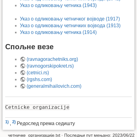
Указ о одликовању четника (1943)
Указ о одликовању четничког војводе (1917)
Указ о одликовању четничких војвода (1913)
Указ о одликовању четника (1914)
Спољне везе
(ravnagorachetniks.org)
(ravnogorskipokret.rs)
(cetnici.rs)
(rgshs.com)
(generalmihailovich.com)
Cetnicke organizacije
1)
2)
,
Редослед према седишту
четничке_организације.txt
· Последњи пут мењано: 2023/06/22