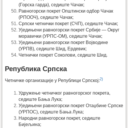
(Горска гарда), седиште Чачак;
Равногорски покрет Општински одбор Чачак
(РПООЧ), седиште Чачак;
Српски четнички покрет (СЧП), седиште Чачак;
Уједињени равногорски покрет Србије — Округ
моравички (УРПС-ОМ), седиште Чачак;
Уједињени равногорски покрет Војводине
(УРПВ), седиште Шид, Ердевик;
Четнички покрет Соколови, седиште Шид.
Република Српска
2)
Четничке организације у Републици Српској:
Удружење четничког равногорског покрета,
седиште Бања Лука;
Уједињени равногорски покрет Отаџбине Српске
(УРПОС), седиште Бања Лука;
Народни равногорски покрет, седиште
Бијељина;