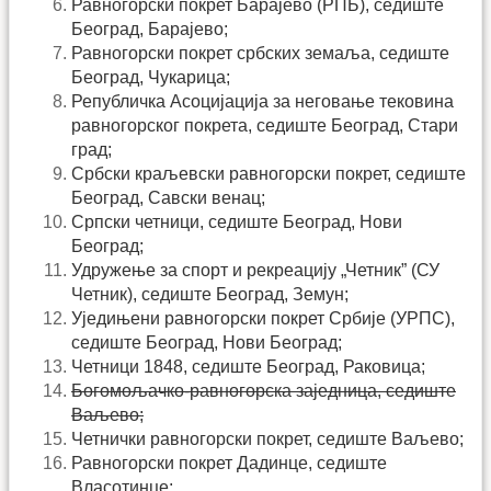
Равногорски покрет Барајево (РПБ), седиште
Београд, Барајево;
Равногорски покрет србских земаља, седиште
Београд, Чукарица;
Републичка Асоцијација за неговање тековина
равногорског покрета, седиште Београд, Стари
град;
Србски краљевски равногорски покрет, седиште
Београд, Савски венац;
Српски четници, седиште Београд, Нови
Београд;
Удружење за спорт и рекреацију „Четник” (СУ
Четник), седиште Београд, Земун;
Уједињени равногорски покрет Србије (УРПС),
седиште Београд, Нови Београд;
Четници 1848, седиште Београд, Раковица;
Богомољачко-равногорска заједница, седиште
Ваљево;
Четнички равногорски покрет, седиште Ваљево;
Равногорски покрет Дадинце, седиште
Власотинце;