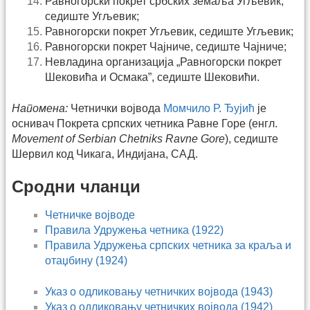
Равногорски покрет србских земаља Угљевик,
седиште Угљевик;
Равногорски покрет Угљевик, седиште Угљевик;
Равногорски покрет Чајниче, седиште Чајниче;
Невладина организација „Равногорски покрет
Шековића и Осмака”, седиште Шековићи.
Напомена:
Четнички војвода
Момчило Р. Ђујић
је
оснивач Покрета српских четника Равне Горе (енгл.
Movement of Serbian Chetniks Ravne Gore
), седиште
Шервил код Чикага, Индијана, САД.
Сродни чланци
Четничке војводе
Правила Удружења четника (1922)
Правила Удружења српских четника за краља и
отаџбину (1924)
Указ о одликовању четничких војвода (1943)
Указ о одликовању четничких војвода (1942)