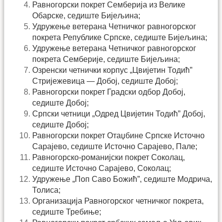
Равногорски покрет Семберија из Велике
Обарске, седиште Бијељина;
Удружење ветерана Четничког равногорског
покрета Републике Српске, седиште Бијељина;
Удружење ветерана Четничког равногорског
покрета Семберије, седиште Бијељина;
Озренски четнички корпус „Цвијетин Тодић”
Стријежевица — Добој, седиште Добој;
Равногорски покрет Градски одбор Добој,
седиште Добој;
Српски четници „Одред Цвијетин Тодић” Добој,
седиште Добој;
Равногорски покрет Отаџбине Српске Источно
Сарајево, седиште Источно Сарајево, Пале;
Равногорско-романијски покрет Соколац,
седиште Источно Сарајево, Соколац;
Удружење „Поп Саво Божић”, седиште Модрича,
Толиса;
Организација Равногорског четничког покрета,
седиште Требиње;