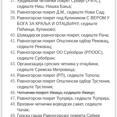
Уједињени четнички покрет Србије (УЧПС),
седиште Ниш, Нишка Бања;
Равногорски покрет Д.М., седиште Нови Сад;
Равногорски покрет под Купиником С ВЕРОМ У
БОГА ЗА КРАЉА И ОТАЏБИНУ, седиште
Пећинци, Купиново;
Шумадијски равногорски покрет, седиште Рача;
Равногорски покрет Општински одбор Рековац,
седиште Рековац;
Равногорски покрет ОО Србобран (РПООС),
седиште Србобран;
Организација српских четника у отаџбини,
седиште Сремска Митровица;
Равногорски покрет (РП), седиште Топола;
Равногорски покрет Општински одбор Трстеник,
седиште Трстеник;
Четнички покрет Ужица, седиште Ужице;
Равногорски покрет Ћуприја, седиште Ћуприја;
Врховни четнички војводски савет, седиште
Чачак;
Горска гарда Равногорског покрета Србије