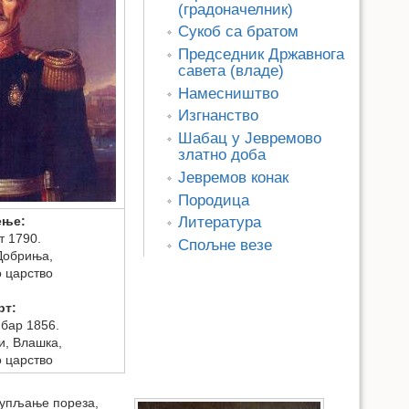
(градоначелник)
Сукоб са братом
Председник Државнога
савета (владе)
Намесништво
Изгнанство
Шабац у Јевремово
златно доба
Јевремов конак
Породица
ење:
Литература
т 1790.
Спољне везе
Добриња,
 царство
рт:
мбар 1856.
, Влашка,
 царство
икупљање пореза,