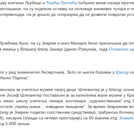
дршку кнегиње Љубице и
Ђорђа Протића
побунио више нахија против 
плашени, па су поднели оставку на положаје кнежевих тутора и по
интервенција, па је дошло до споразума да се дозволи повратак ус
Вучићева буна, па су Јеврем и кнез Михајло били присиљени да поб
м имању у Влашкој близу Јашија (данас Румунија, тада
Османско ца
 се у ред знаменитих бесмртника. Зато се његов боравак у
Шапцу
на
Малог Париза”.
нгера за учитеља музике својој деци. Шлезингер је у Шапцу основао
дине Јосиф Шлезингер постављен је за капелника војне музике у К
, имао: школу, учитеље, лекаре, апотекаре, „художественике” итд. 
 а остале „према њима… изведене лењиром”. За време Јевремове вл
(коју је Јеврем подигао сопственим средствима), грађанска болниц
, касарна (зграда са четири просторије) са 60 војника итд.
Јоаким
од 5.000 гроша.