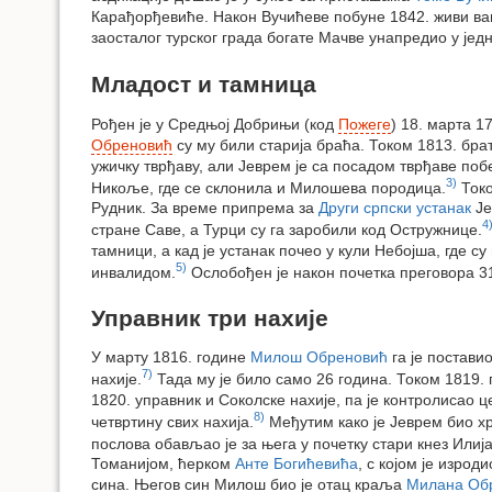
Карађорђевиће. Након Вучићеве побуне 1842. живи ван
заосталог турског града богате Мачве унапредио у јед
Младост и тамница
Рођен је у Средњој Добрињи (код
Пожеге
) 18. марта 1
Обреновић
су му били старија браћа. Током 1813. бр
ужичку тврђаву, али Јеврем је са посадом тврђаве поб
3)
Никоље, где се склонила и Милошева породица.
Токо
Рудник. За време припрема за
Други српски устанак
Је
4
стране Саве, а Турци су га заробили код Остружнице.
тамници, а кад је устанак почео у кули Небојша, где с
5)
инвалидом.
Ослобођен је након почетка преговора 31
Управник три нахије
У марту 1816. године
Милош Обреновић
га је постави
7)
нахије.
Тада му је било само 26 година. Током 1819. 
1820. управник и Соколске нахије, па је контролисао 
8)
четвртину свих нахија.
Међутим како је Јеврем био х
послова обављао је за њега у почетку стари кнез Илиј
Томанијом, ћерком
Анте Богићевића
, с којом је изро
сина. Његов син Милош био је отац краља
Милана Об