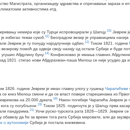
ство Магистрата, организацију здравства и спречавање зараза и еп
пломатским активностима итд.
10)
смиривању немира које су Турци испровоцирали у Шапцу.
Јеврем ј
11)
 је избегао тежак сукоб.
Београдски везир је управницима нахија
12)
али Јеврем је ту понуду најодлучније одбио.
Током 1821. године
 везирову помоћ да одвоји своју нахију од остале Србије и буде п
14)
 угушио Абдулину буну.
Конфисковао је имања главних Абдулини
рад 1821. стигао нови Абдурахман-паша Милош се није усудио да и
ком 1826. године Јеврем је имао главну улогу у гушењу
Чарапићеве
 се кнез Милош смени и да се власт повери старешинама из Првога
18)
Јевремова на 20.000 дуката.
Након погибије Чарапића Јеврем је 
19)
 кога су погубљени.
Током 1825. подигнута је у Шапцу прва касар
21)
вали пандурима.
Уочи руско-турскога рата 1828—1829. Јеврем се 
 обавезу да ће за време тога рата Србија мировати, али да заузвра
 о аутономији
Србија је постала кнежевина.