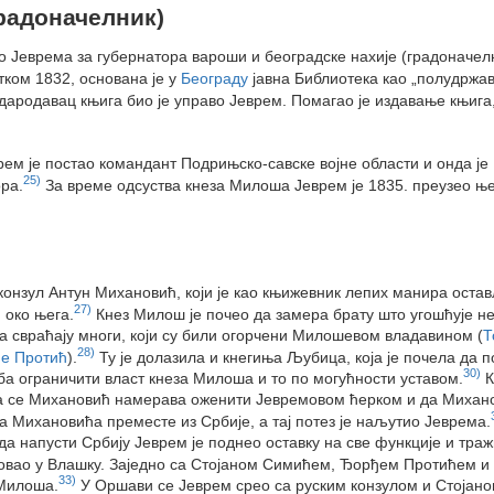
радоначелник)
о Јеврема за губернатора вароши и београдске нахије (градоначел
ком 1832, основана је у
Београду
јавна Библиотека као „полудржа
ародавац књига био је управо Јеврем. Помагао је издавање књига
рем је постао командант Подрињско-савске војне области и онда је
25)
ра.
За време одсуства кнеза Милоша Јеврем је 1835. преузео њ
и конзул Антун Михановић, који је као књижевник лепих манира оста
27)
 око њега.
Кнез Милош је почео да замера брату што угошћује не
да свраћају многи, који су били огорчени Милошевом владавином (
Т
28)
е Протић
).
Ту је долазила и кнегиња Љубица, која је почела да
30)
ба ограничити власт кнеза Милоша и то по могућности уставом.
К
о да се Михановић намерава оженити Јевремовом ћерком и да Миха
 Михановића преместе из Србије, а тај потез је наљутио Јеврема.
а напусти Србију Јеврем је поднео оставку на све функције и траж
утовао у Влашку. Заједно са Стојаном Симићем, Ђорђем Протићем 
33)
 Милоша.
У Оршави се Јеврем срео са руским конзулом и Стојан