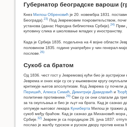
Губернатор београдске вароши (г
Кнез
Милош Обреновић
је 20. новембра 1831. постави
23)
Београда).
Под Јевремовим покровитељством, почет
24)
установа (данас Народна библиотека Србије).
Први д
куповину слика и школовање младих у иностранству.
Када је Србија 1835. подељена на 4 војне области Јев
половином 1835. године унапређен у чин генерал-мајо
26)
послове.
Сукоб са братом
Од 1836. чест гост у Јевремовој кући био је аустријск
Јеврема и оних који су се у књижевном кругу окупљали
критикује његов апсолутизам. Код Јеврема су почели 
Перишић
,
Алекса Симић
,
Димитрије Давидовић
и
Ђорђ
29)
политичке противнике.
Сви су се они слагали да тре
за та окупљања и био је љут на брата. Кад је сазна
оптужује његовог лекара
Куниберта
Милош је тражио да
сукоб међу браћом. Кад је сазнао да Михановић мора д
32)
Србије.
Јеврем је са породицом 26. јуна 1837. отп
послао је жалбу турском и руском двору против кнеза