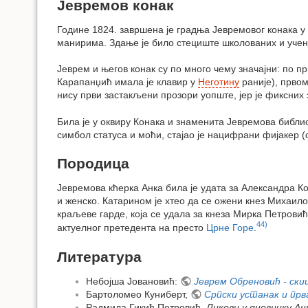
Јевремов конак
Године 1824. завршена је градња Јевремовог конака у 
манирима. Здање је било стециште школованих и учен
Јеврем и његов конак су по много чему значајни: по 
Карапанџић имала је клавир у
Неготину
раније), првом
нису први застакљени прозори уопште, јер је фиксних 
Била је у оквиру Конака и знаменита Јевремова библио
симбол статуса и моћи, стајао је нацифрани фијакер (
Породица
Јевремова кћерка Анка била је удата за Александра Ко
и женско. Катарином је хтео да се ожени кнез Михаил
краљеве гарде, која се удала за кнеза Мирка Петрови
44)
актуелног претедента на престо
Црне Горе
.
Литература
Небојша Јовановић:
Јеврем Обреновић - ски
Бартоломео Куниберт,
Српски устанак и пр
Радмила Гикић Петровић,
Ликови у дневнику А