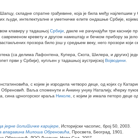
Шапцу, складне спратне грађевине, која је била међу најлепшим у
их људи, интелектуалне и уметничке елите ондашње Србије, којима
првом клавиру у тадашњој
Србији
, дакле не рачунајући три касније 
 савременом кревету и другом намештају и бечком прибору за јело, 
застакљених прозора било још у средњем веку, него прозори који се
тека (са делима Лафонтена, Купера, Скота, Шилера, и других) једна
опет први у Србији), купљен у тадашњој аустријској
Војводини
.
нстатиновића, с којим је изродила четворо деце, од којих су Катар
о Обреновић. Ваља споменути и Анкину унуку Наталију, кћерку пук
ћа, сина црногорског краља
Николе
, с којим је имала петоро деце о
ца једне политичке каријере
, Историјски часопис, број 50, 2003.
ва владавина Милоша Обреновића
, Просвета, Београд, 1901.
нке Обреновић
, ДОО Дневник, Нови Сад, 2007.