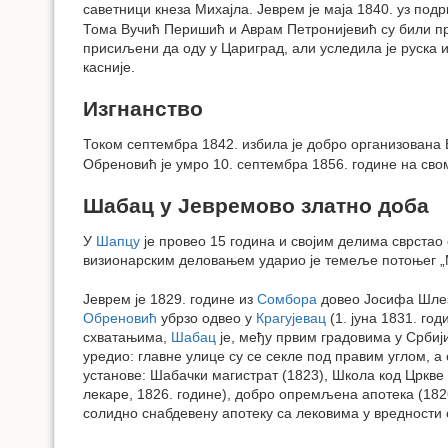
саветници кнеза Михајла. Јеврем је маја 1840. уз по
Тома Вучић Перишић и Аврам Петронијевић су били пре
присиљени да оду у Цариград, али уследила је руска 
касније.
Изгнанство
Током септембра 1842. избила је добро организована 
Обреновић је умро 10. септембра 1856. године на сво
Шабац у Јевремово златно доба
У
Шапцу
је провео 15 година и својим делима сврстао
визионарским деловањем ударио је темеље потоњег „
Јеврем је 1829. године из
Сомбора
довео Јосифа Шлези
Обреновић
убрзо одвео у
Крагујевац
(1. јуна 1831. го
схватањима,
Шабац
је, међу првим градовима у Србији
уредио: главне улице су се секле под правим углом,
установе: Шабачки магистрат (1823), Школа код Цркве 
лекаре, 1826. године), добро опремљена апотека (1826)
солидно снабдевену апотеку са лековима у вредности 