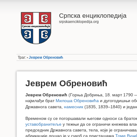
Српска енциклопедија
srpskaenciklopedija.org
Траг:
Јеврем Обреновић
•
Јеврем Обреновић
Јеврем Обреновић
(Горња Добриња, 18. март 1790 
најмлађи брат
Милоша Обреновића
и дугогодишњи обо
Државнога савета,
намесник
(1835, 1839–1840) и једа
Временом су се погоршавали његови односи са брат
уставобранитеље
у тежњи да се ограничи кнежева влас
председник Државнога савета, тела, које је огранича
абдикације дошао је у сукоб са присташама
Томе Вучи