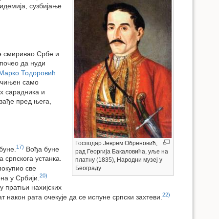
идемија, сузбијање
е смиривао Србе и
 почео да нуди
Марко Тодоровић
отчињен само
х сарадника и
зађе пред њега,
Господар Јеврем Обреновић,
17)
буне.
Вођа буне
рад Георгија Бакаловића, уље на
 српскога устанка.
платну (1835), Народни музеј у
покупио све
Београду
20)
на у Србији.
у пратњи нахијских
22)
т након рата очекује да се испуне српски захтеви.