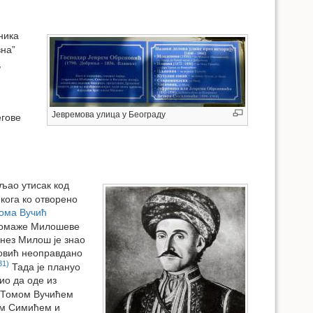
ника
вна”
,
Јевремова улица у Београду
егове
вљао утисак код
кога ко отворено
ома Вучић
 помаже Милошеве
нез Милош је знао
новић неоправдано
31)
Тада је плануо
ио да оде из
и Томом Вучићем
ом Симићем и