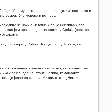
 Србији. У њему се живело по „европејским” назорима и
 је Јеврем био мецена и потпора.
присаједињене нахије Источне Србије (кнегиња Сара
а имао је и прва пенџерска стакла у Србији (опет, ово
 отварају).
 од богатијих у Србији. А у дворишту Конака, као
ина и Александар оставили потомство, како мушко тако
овника Александра Константиновића, команданта
д којих је један од синова, Михаило, отац Николе,