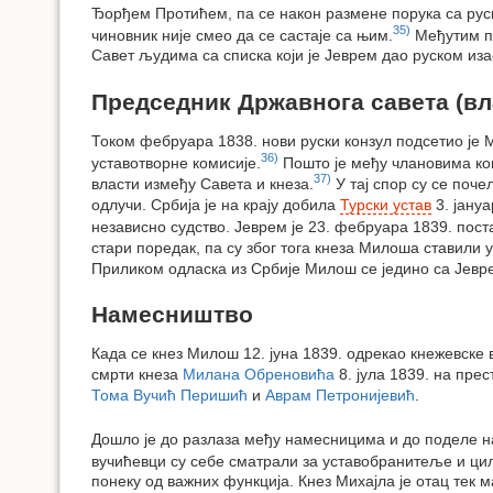
Ђорђем Протићем, па се након размене порука са рус
35)
чиновник није смео да се састаје са њим.
Међутим по
Савет људима са списка који је Јеврем дао руском иза
Председник Државнога савета (вл
Током фебруара 1838. нови руски конзул подсетио је 
36)
уставотворне комисије.
Пошто је међу члановима ком
37)
власти између Савета и кнеза.
У тај спор су се поче
одлучи. Србија је на крају добила
Турски устав
3. јануа
независно судство. Јеврем је 23. фебруара 1839. пост
стари поредак, па су због тога кнеза Милоша ставили 
Приликом одласка из Србије Милош се једино са Јевре
Намесништво
Када се кнез Милош 12. јуна 1839. одрекао кнежевске
смрти кнеза
Милана Обреновића
8. јула 1839. на прес
Тома Вучић Перишић
и
Аврам Петронијевић
.
Дошло је до разлаза међу намесницима и до поделе на 
вучићевци су себе сматрали за уставобранитеље и ци
понеку од важних функција. Кнез Михајла је отац тек 