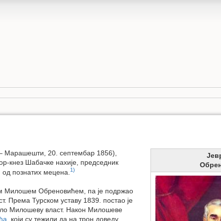
— Марашешти, 20. септембар 1856),
Јев
р-кнез Шабачке нахије, председник
Обре
1)
н од познатих мецена.
ом Милошем Обреновићем, па је подржао
т. Према Турском уставу 1839. постао је
вало Милошеву власт. Након Милошеве
ћа
, који су тежили да на трон доведу