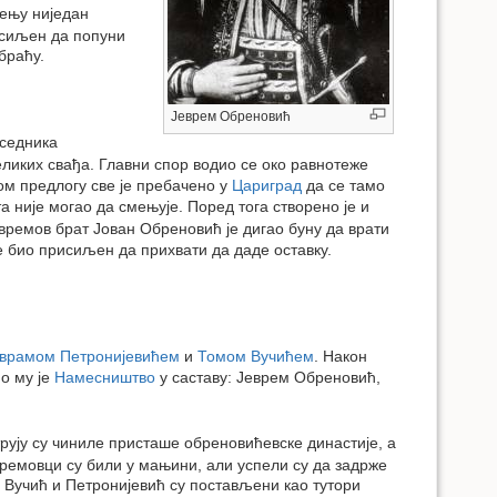
ењу ниједан
исиљен да попуни
браћу.
Јеврем Обреновић
дседника
ликих свађа. Главни спор водио се око равнотеже
ком предлогу све је пребачено у
Цариград
да се тамо
 није могао да смењује. Поред тога створено је и
времов брат Јован Обреновић је дигао буну да врати
је био присиљен да прихвати да даде оставку.
врамом Петронијевићем
и
Томом Вучићем
. Након
о му је
Намесништво
у саставу: Јеврем Обреновић,
рују су чиниле присташе обреновићевске династије, а
ремовци су били у мањини, али успели су да задрже
а Вучић и Петронијевић су постављени као тутори