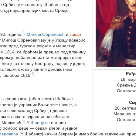
 Србије у изгнанству. Шабац је од
но од најнапреднијих места Србије.
2)
790. године.
Милош Обреновић
и
Јован
ат Милош Обреновић му је у Ужицу поверио
егао пред турском војском у манастир
м 1814. са браћом је прешао под планину
врем је добављао ратни материјал с оне
)
Био је заточен у Београду, најпре у једној
у га тешки окови учинили доживотним
Рођ
6)
. октобра 1815.
18. мар
Средња 
Османско
о за управника (обор-кнеза) Шабачке
См
постао је управник Ваљевске нахије, а
20. септе
цели северозапад Србије, односно
Марашешти
ром и лошега здравља највећи део
Османско
9)
а Марковић.
У
Шапцу
се оженио
дио осморо деце — седам кћери и једног
реновића
. У Шабачкој нахији Јеврем је имао бројна задужења: пр