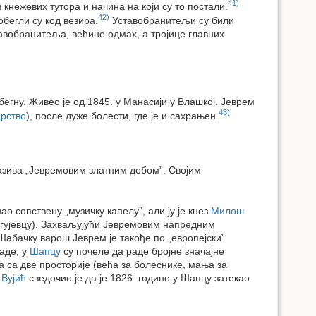
41)
кнежевих тутора и начина на који су то постали.
42)
бегли су код везира.
Уставобранитељи су били
тавобранитеља, већине одмах, а тројице главних
егну. Живео је од 1845. у Манасији у Влашкој. Јеврем
43)
рство
), после дуже болести, где је и сахрањен.
зива „Јевремовим златним добом”. Својим
 сопствену „музичку капелу”, али ју је кнез
Милош
рагујевцу). Захваљујући Јевремовим напредним
Шабачку варош Јеврем је такође по „европејски”
аде, у
Шапцу
су почеле да раде бројне значајне
а са две просторије (већа за болеснике, мања за
 Вујић
сведочио је да је 1826. године у Шапцу затекао