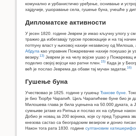
комунално и урбанистичко уређење, оснивање и устрој
хајдучије, ушоравање села, гушење буна, учешће у ди
Дипломатске активности
У јесен 1820. године Јеврем је имао кључну улогу у 
тражио да избегавају турске провокације и на тај начин
потпуну власт у њиховој нахији независну од Милоша, 
Абдула
као управник Пожаревачке нахије покушао је уз
13)
везиру.
Јеврем је на челу војске ушао у Пожаревац и
15)
поделио својој војсци као ратни плен.
Када је у Беог
16)
већ је послао Јеврема да обави тај мучан задатак.
Гушење буна
Учествовао је 1825. године у гушењу
Ђакове буне
. То
је био Ђорђе Чарапић. Циљ Чарапићеве буне био је да
Милошева глава је била уцењена на 50.000 дуката, а 
сумњиве јатаке из Рипња и послао их на суђење након
Добио је новац за 200 војника, које су пред Турцима з
кнезова састао са београдским везиром и донио писану
Након тога рата 1830. године
султановим хатишерифом