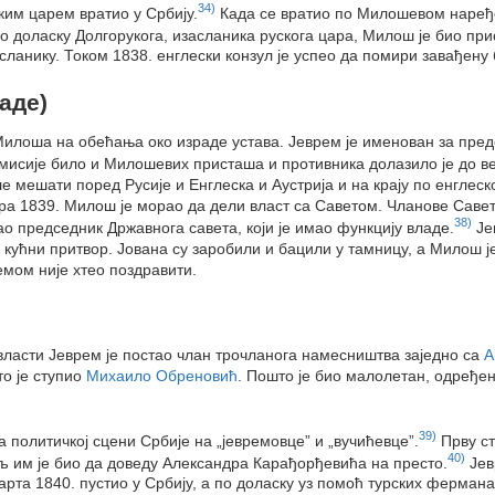
34)
ким царем вратио у Србију.
Када се вратио по Милошевом наређ
 доласку Долгорукога, изасланика рускога цара, Милош је био пр
сланику. Током 1838. енглески конзул је успео да помири завађену 
аде)
Милоша на обећања око израде устава. Јеврем је именован за пре
исије било и Милошевих присташа и противника долазило је до ве
ле мешати поред Русије и Енглеска и Аустрија и на крају по енглес
ра 1839. Милош је морао да дели власт са Саветом. Чланове Савета
38)
ао председник Државнога савета, који је имао функцију владе.
Је
у кућни притвор. Јована су заробили и бацили у тамницу, а Милош 
мом није хтео поздравити.
 власти Јеврем је постао члан трочланога намесништва заједно са
А
то је ступио
Михаило Обреновић
. Пошто је био малолетан, одређен
39)
политичкој сцени Србије на „јевремовце” и „вучићевце”.
Прву ст
40)
љ им је био да доведу Александра Карађорђевића на престо.
Јев
марта 1840. пустио у Србију, а по доласку уз помоћ турских ферман