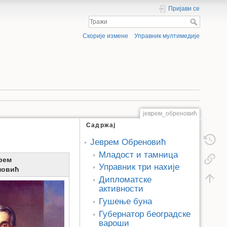
Пријави се
Скорије измене
Управник мултимедије
јеврем_обреновић
Садржај
Јеврем Обреновић
Младост и тамница
рем
Управник три нахије
новић
Дипломатске
активности
Гушење буна
Губернатор београдске
вароши