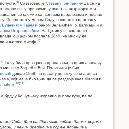
4)
попусте.
Саветовао је
Стевану Книћанину
да се на
поставе своју привремену власт са патријархом и
Гарашанин се сложио са његовим предлозима и послао
у. После тога у Новом Саду је саставио проглас у
а
Људевитом Гајем
и баном Јелачићем. У Далмацији и
аром Петрановићем
. На Цетињу се састао са
влада још једном послала 1849. на мисију да
6)
ла и његова мисија.
7)
.
То су била прва јавна предавања, а привлачила су
 мисије у Загреб и Беч. Политички је био
новић
дошао 1859. на власт у почетку се слагао са
ама, којима је био циљ да се раздвоје кнез Милош и
10)
11)
новићем
.
м брду у Кошутњаку изградио је прву кућу, па по
сви смо Срби, тер састављамо србско племе, којима
ојгори, у неким предјелима горње Албаније и