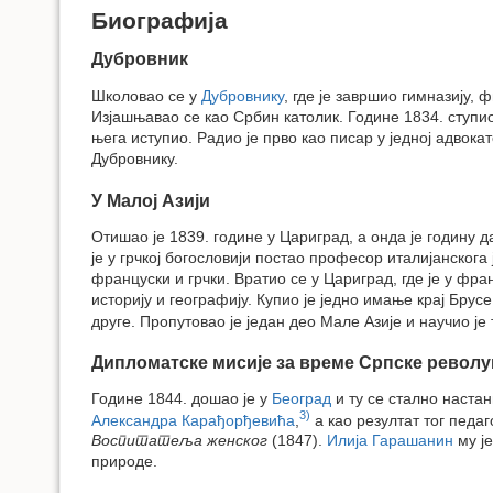
Биографија
Дубровник
Школовао се у
Дубровнику
, где је завршио гимназију,
Изјашњавао се као Србин католик. Године 1834. ступио
њега иступио. Радио је прво као писар у једној адвокат
Дубровнику.
У Малој Азији
Отишао је 1839. године у Цариград, а онда је годину 
је у грчкој богословији постао професор италијанскога 
француски и грчки. Вратио се у Цариград, где је у фр
историју и географију. Купио је једно имање крај Брус
друге. Пропутовао је један део Мале Азије и научио је 
Дипломатске мисије за време Српске револу
Године 1844. дошао је у
Београд
и ту се стално настан
3)
Александра Карађорђевића
,
а као резултат тог педа
Воспитатеља женског
(1847).
Илија Гарашанин
му је
природе.