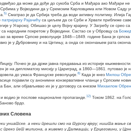
редвиђао да може да дође до сукоба Срба и Мађара ако Мађари не 
е Србима у Војводини да у Сремским Карловцима или Новом Саду ус
5)
а.
Сматрао је да Србија треба да води активну политику. Илија 
е
патријарху Рајачићу
са циљем да се Срби и Хрвати приближе савез
гије у Угарској. Обишао је целу Војну крајину. У Загребу се срео с
т са народним покретом у Војводини. Састао се у Обровцу са
Божид
о за време Српске револуције 1848—1849. године Бана је српска 
ио је у Дубровнику и на Цетињу, а онда се окончањем рата оконча
Лицеју. Почео је да држи јавна предавања из историје књижевности
н је на дипломатску мисију у Цариград, а 1860—1861. путовао је на
8)
 довела до ужаса Француске револуције.
Када је кнез
Милош Обре
асице појавили су анонимни конзервативни чланци у Српским новин
ја Бан, али објављивао их је у договору са кнезом
Михаилом Обре
12)
 и водио је послове националне пропаганде.
Током 1862. на Голо
Баново брдо.
жних Словена
неки униатске. а неки прешли смо на турску вјеру; ништа мање 
с преко пет милиона, а живемо у Далмацији, у Ерцеговини, у Црн