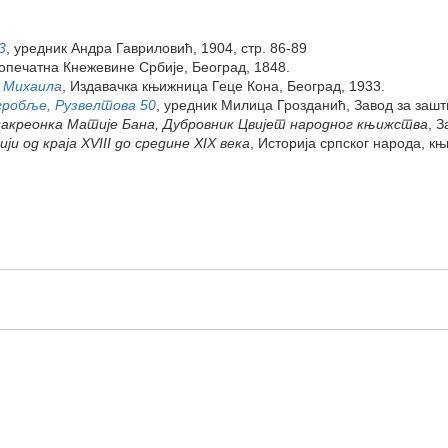
3
, уредник Андра Гавриловић, 1904, стр. 86-89
опечатна Кнежевине Србије, Београд, 1848.
 Михаила
, Издавачка књижница Геце Кона, Београд, 1933.
 гробље, Рузвелтова 50
, уредник Милица Грозданић, Завод за зашт
накреонка Матије Бана, Дубровник Цвијет народног књижства
, З
ји од краја XVIII до средине XIX века
, Историја српског народа, књ