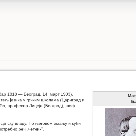
ар 1818 — Београд, 14. март 1903),
Мат
итељ језика у грчким школама (Цариград и
Б
ића, професор Лицеја (Београд), шеф
 српску владу. По његовом имању и кући
отребио реч „четник”.