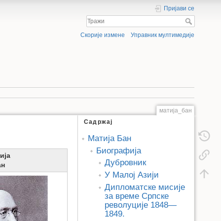
Пријави се
Скорије измене
Управник мултимедије
матија_бан
Садржај
Матија Бан
Биографија
ија
Дубровник
ан
У Малој Азији
Дипломатске мисије
за време Српске
револуције 1848—
1849.