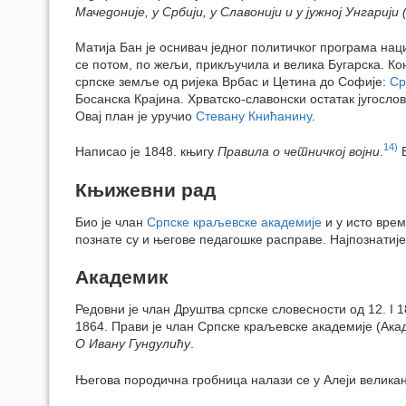
Мачедоније, у Србији, у Славонији и у јужној Унгарији (
Матија Бан је оснивач једног политичког програма нац
се потом, по жељи, прикључила и велика Бугарска. Кон
српске земље од ријека Врбас и Цетина до Софије:
Ср
Босанска Крајина. Хрватско-славонски остатак југосло
Овај план је уручио
Стевану Книћанину
.
14)
Написао је 1848. књигу
Правила о четничкој војни
.
Б
Књижевни рад
Био је члан
Српске краљевске академије
и у исто врем
познате су и његове педагошке расправе. Најпознатиј
Академик
Редовни је члан Друштва српске словесности од 12. I 
1864. Прави је члан Српске краљевске академије (Акад
О Ивану Гундулићу
.
Његова породична гробница налази се у Алеји велика