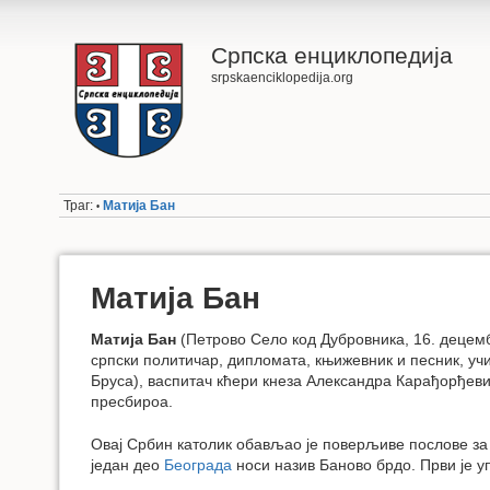
Српска енциклопедија
srpskaenciklopedija.org
Траг:
Матија Бан
•
Матија Бан
Матија Бан
(Петрово Село код Дубровника, 16. децемб
српски политичар, дипломата, књижевник и песник, уч
Бруса), васпитач кћери кнеза Александра Карађорђев
пресбироа.
Овај Србин католик обављао је поверљиве послове за
један део
Београда
носи назив Баново брдо. Први је уп