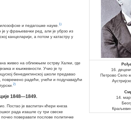
1)
 филозофске и педагошке науке.
 је у фрањевачки ред, али је убрзо из
ској канцеларији, а потом у катастру у
дана живео на оближњем острву Халки, где
Рођ
језика и књижевности. Учио је ту
16. децем
анцуској бенедиктинској школи предавао
Петрово Село к
е, повремено радећи, учећи и подучавајући
Аустријск
2)
турски.
См
ције 1848—1849.
14. мар
Беог
ио. Постао је васпитач кћери кнеза
Краљевин
гошког рада изашле су три свеске
 почео поверавати послове политичке