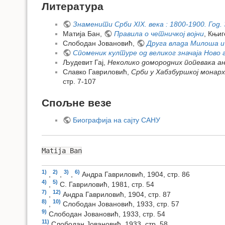
Литература
Знаменити Срби XIX. века : 1800-1900. Год. 
Матија Бан,
Правила о четничкој војни
, Књиг
Слободан Јовановић,
Друга влада Милоша и
Споменик културе од великог значаја Ново
Људевит Гај,
Неколико домородних попевака а
Славко Гавриловић,
Срби у Хабзбуршкој монархи
стр. 7-107
Спољне везе
Биографија на сајту САНУ
Matija Ban
1)
2)
3)
6)
,
,
,
Андра Гавриловић, 1904, стр. 86
4)
5)
,
С. Гавриловић, 1981, стр. 54
7)
12)
,
Андра Гавриловић, 1904, стр. 87
8)
10)
,
Слободан Јовановић, 1933, стр. 57
9)
Слободан Јовановић, 1933, стр. 54
11)
Слободан Јовановић, 1933, стр. 58