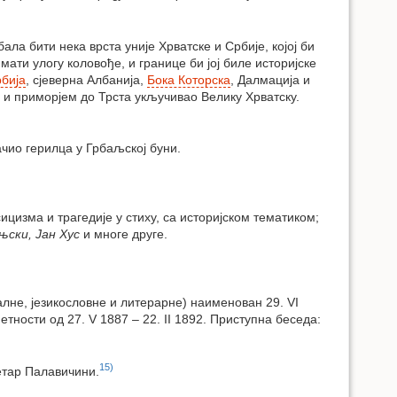
а бити нека врста уније Хрватске и Србије, којој би
ти улогу коловође, и границе би јој биле историјске
бија
, сјеверна Албанија,
Бока Которска
, Далмација и
а и приморјем до Трста укључивао Велику Хрватску.
ачио герилца у Грбаљској буни.
ицизма и трагедије у стиху, са историјском тематиком;
ски, Јан Хус
и многе друге.
алне, језикословне и литерарне) наименован 29. VI
тности од 27. V 1887 – 22. II 1892. Приступна беседа:
15)
етар Палавичини.