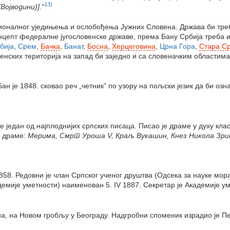
13)
Војводини)].”
ионалног уједињења и ослобођења Јужних Словена. Држава би требал
цепт федералне југословенске државе, према Бану Србија треба има
бија
,
Срем
,
Бачка
,
Банат
,
Босна
,
Херцеговина
,
Црна Гора
,
Стара Ср
венских територија на запад би заједно и са словеначким областим
ан је 1848. сковао реч „четник” по узору на пољски језик да би озн
е један од најплоднијих српских писаца. Писао је драме у духу клас
е драме:
Мерима, Смрт Уроша V, Краљ Вукашин, Кнез Никола Зрињ
1858. Редовни је члан Српског ученог друштва (Одсека за науке мор
емије уметности) наименован 5. IV 1887. Секретар је Академије уме
на, на Новом гробљу у Београду. Надгробни споменик израдио је П