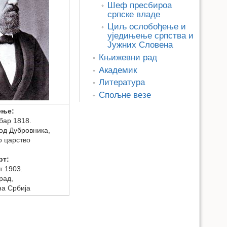
Шеф пресбироа
српске владе
Циљ ослобођење и
уједињење српства и
Јужних Словена
Књижевни рад
Академик
Литература
Спољне везе
ење:
бар 1818.
од Дубровника,
о царство
рт:
т 1903.
рад,
а Србија