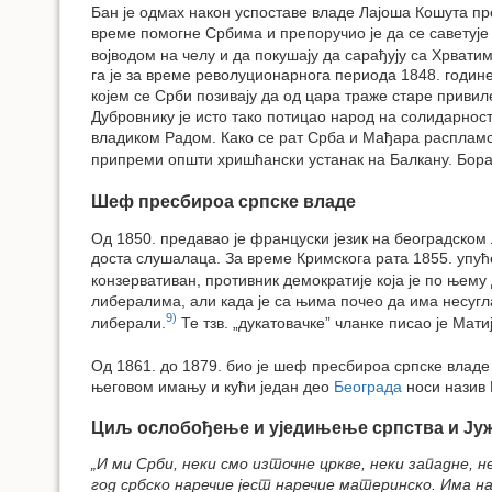
Бан је одмах након успоставе владе Лајоша Кошута п
време помогне Србима и препоручио је да се саветуј
војводом на челу и да покушају да сарађују са Хрватим
га је за време револуционарнога периода 1848. годин
којем се Срби позивају да од цара траже старе привиле
Дубровнику је исто тако потицао народ на солидарнос
владиком Радом. Како се рат Срба и Мађара распламса
припреми општи хришћански устанак на Балкану. Борав
Шеф пресбироа српске владе
Од 1850. предавао је француски језик на београдском 
доста слушалаца. За време Кримскога рата 1855. упуће
конзервативан, противник демократије која је по њему
либералима, али када је са њима почео да има несугл
9)
либерали.
Те тзв. „дукатовачке” чланке писао је Мати
Од 1861. до 1879. био је шеф пресбироа српске владе
његовом имању и кући један део
Београда
носи назив 
Циљ ослобођење и уједињење српства и Ју
„И ми Срби, неки смо източне цркве, неки западне, 
год србско наречие јест наречие материнско. Има на