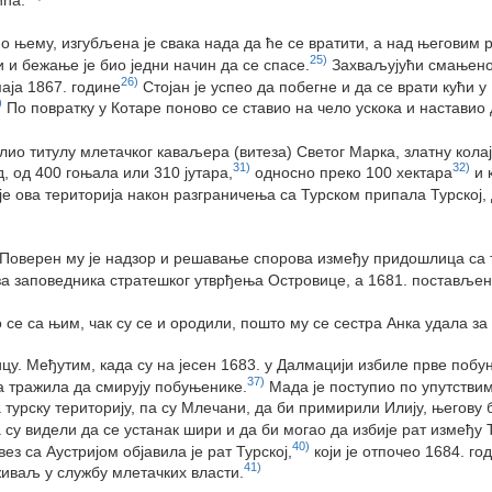
о њему, изгубљена је свака нада да ће се вратити, а над његовим 
25)
 и бежање је био једни начин да се спасе.
Захваљујући смањеној
26)
аја 1867. године
Стојан је успео да побегне и да се врати кући у
)
По повратку у Котаре поново се ставио на чело ускока и наставио 
лио титулу млетачког каваљера (витеза) Светог Марка, златну колај
31)
32)
, од 400 гоњала или 310 јутара,
односно преко 100 хектара
и 
е ова територија након разграничења са Турском припала Турској, д
. Поверен му је надзор и решавање спорова између придошлица са т
 заповедника стратешког утврђења Островице, а 1681. постављен ј
се са њим, чак су се и ородили, пошто му се сестра Анка удала за
ицу. Међутим, када су на јесен 1683. у Далмацији избиле прве побу
37)
ђа тражила да смирују побуњенике.
Мада је поступио по упутствим
на турску територију, па су Млечани, да би примирили Илију, његову
 су видели да се устанак шири и да би могао да избије рат између 
40)
ез са Аустријом објавила је рат Турској,
који је отпочео 1684. го
41)
живаљ у службу млетачких власти.