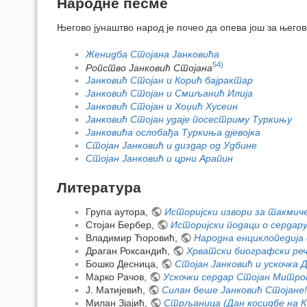
Народне песме
Његово јунаштво народ је почео да опева још за његов
Женидба Стојана Јанковића
54)
Ропство Јанковић Стојана
Јанковић Стојан и Корић бајрактар
Јанковић Стојан и Смиљанић Илија
Јанковић Стојан и Хоџић Хусеин
Јанковић Стојан удаје посестриму Туркињу
Јанковића ослобађа Туркиња дјевојка
Стојан Јанковић и диздар од Удбине
Стојан Јанковић и црни Арапин
Литература
Група аутора,
Историјски извори за такмич
Стојан Бербер,
Историјски подаци о сердару
Владимир Ћоровић,
Народна енциклопедија 
Драган Роксандић,
Хрватски биографски ре
Бошко Десница,
Стојан Јанковић и ускочка 
Марко Рачов,
Ускочки сердар Стојан Митров
Ј. Матијевић,
Силан беше Јанковић Стојане!
Милан Зјајић,
Стрљаница (Дан косидбе на К