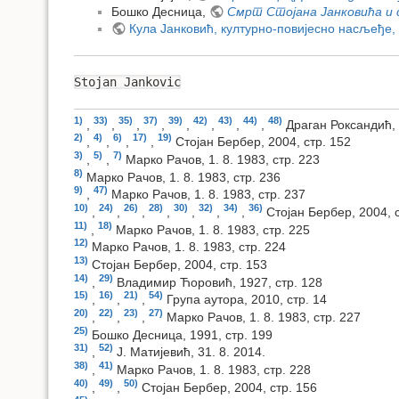
Бошко Десница,
Смрт Стојана Јанковића и 
Кула Јанковић, културно-повијесно насљеђе,
Stojan Jankovic
1)
33)
35)
37)
39)
42)
43)
44)
48)
,
,
,
,
,
,
,
,
Драган Роксандић,
2)
4)
6)
17)
19)
,
,
,
,
Стојан Бербер, 2004, стр. 152
3)
5)
7)
,
,
Марко Рачов, 1. 8. 1983, стр. 223
8)
Марко Рачов, 1. 8. 1983, стр. 236
9)
47)
,
Марко Рачов, 1. 8. 1983, стр. 237
10)
24)
26)
28)
30)
32)
34)
36)
,
,
,
,
,
,
,
Стојан Бербер, 2004, 
11)
18)
,
Марко Рачов, 1. 8. 1983, стр. 225
12)
Марко Рачов, 1. 8. 1983, стр. 224
13)
Стојан Бербер, 2004, стр. 153
14)
29)
,
Владимир Ћоровић, 1927, стр. 128
15)
16)
21)
54)
,
,
,
Група аутора, 2010, стр. 14
20)
22)
23)
27)
,
,
,
Марко Рачов, 1. 8. 1983, стр. 227
25)
Бошко Десница, 1991, стр. 199
31)
52)
,
Ј. Матијевић, 31. 8. 2014.
38)
41)
,
Марко Рачов, 1. 8. 1983, стр. 228
40)
49)
50)
,
,
Стојан Бербер, 2004, стр. 156