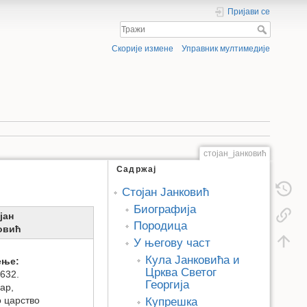
Пријави се
Скорије измене
Управник мултимедије
стојан_јанковић
Садржај
Стојан Јанковић
Биографија
јан
Породица
овић
У његову част
Кула Јанковића и
ење:
Црква Светог
1632.
Георгија
ар,
 царство
Купрешка