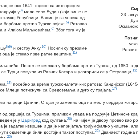
тац се око 1641. године са четворицом
См
3)
подручја у
мало село Будин (који више не
23. авгу
тачкој Републици. Важио је за човека од
Дув
5)
им борбама против Турске војске.
Ратовао
Османско
6)
ма и Илијом Миљковићем.
Због тога му је
Позна
уско
8)
9)
10)
ишу
и сестру Анку.
Носили су презиме
Равних
11)
д оца је стекао прве ратне вештине.
миљанића. Пошто се истакао у борбама против Турака, од 1650. год
12)
су се Турци повукли из Равних Котара и улогорили се у Островици,
15)
ака,
посебно за време турско-млетачких ратова: Кандијског (1645
17)
се Млеци потиснули са Средоземља и дуго су трајала.
има на реци Цетини, Стојан је заменио оца на месту сердара котарс
г од окршаја са Турцима, приликом упада на подручје Цетинске крај
20)
веден је у
Цариград
код султана,
на чијем је двору провео као р
а је задатак извршен и да је непријатељ тријумфално уништен, али
22)
нути одметници били достојни таквог поступка.
Дванаест година п
23)
ића.