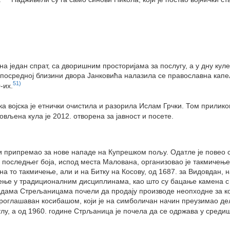
а један спрат, са дворишним просторијама за послугу, а у дну куле
епосредној близини двора Јанковића налазила се православна капел
51)
-их.
ка војска је етнички очистила и разорила Ислам Грчки. Том прилико
љена кула је 2012. отворена за јавност и посете.
 и припремао за нове нападе на Купрешком пољу. Одатле је повео св
ре последњег боја, испод места Малована, организовао је такмичењ
 то такмичење, али и на Битку на Косову, од 1687. за Видовдан, на
ње у традиционалним дисциплинама, као што су бацање камена с р
адама Стрељаницама почели да продају производе неопходне за кос
проглашаван косибашом, који је на симболичан начин преузимао де
улу, а од 1960. године Стрљаница је почела да се одржава у сред