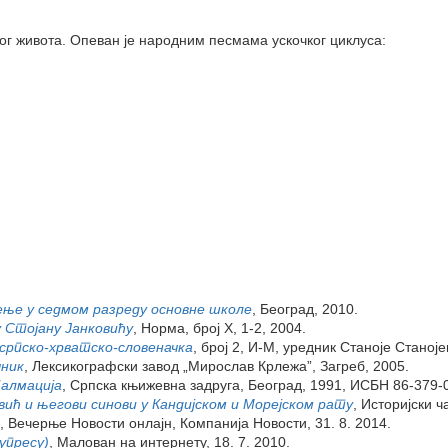
ог живота. Опеван је народним песмама ускочког циклуса:
ење у седмом разреду основне школе
, Београд, 2010.
 Стојану Јанковићу
, Норма, број X, 1-2, 2004.
српско-хрватско-словеначка
, број 2, И-М, уредник Станоје Станој
чник
, Лексикографски завод „Мирослав Крлежа”, Загреб, 2005.
Далмација
, Српска књижевна задруга, Београд, 1991, ИСБН 86-379-
ић и његови синови у Кандијском и Морејском рату
, Историјски ч
, Вечерње Новости онлајн, Компанија Новости, 31. 8. 2014.
упресу)
, Малован на интернету, 18. 7. 2010.