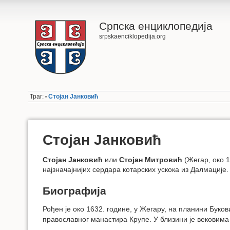
Српска енциклопедија
srpskaenciklopedija.org
Траг:
Стојан Јанковић
•
Стојан Јанковић
Стојан Јанковић
или
Стојан Митровић
(Жегар, око 1
најзначајнијих сердара котарских ускока из Далмације.
Биографија
Рођен је око 1632. године, у Жегару, на планини Буко
православног манастира Крупе. У близини је вековима