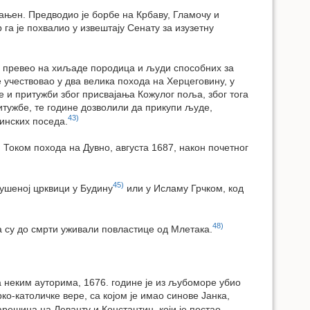
рањен. Предводио је борбе на Крбаву, Гламочу и
га је похвалио у извештају Сенату за изузетну
рану превео на хиљаде породица и људи способних за
је учествовао у два велика похода на Херцеговину, у
е и притужби због присвајања Кожулог поља, због тога
итужбе, те године дозволили да прикупи људе,
43)
инских поседа.
 Током похода на Дувно, августа 1687, након почетног
45)
рушеној црквици у Будину
или у Исламу Грчком, код
48)
а су до смрти уживали повластице од Млетака.
а неким ауторима, 1676. године је из љубоморе убио
грко-католичке вере, са којом је имао синове Јанка,
арешина на Леванту и Константин, који је постао