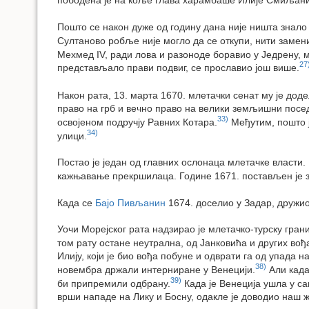
Пошто се након дуже од годину дана није ништа знало 
Султаново робље није могло да се откупи, нити замени
Мехмед IV, ради лова и разоноде боравио у Једрену, м
27
представљало прави подвиг, се прославио још више.
Након рата, 13. марта 1670. млетачки сенат му је доде
право на грб и вечно право на велики земљишни посед
33)
освојеном подручју Равних Котара.
Међутим, пошто ј
34)
улици.
Постао је један од главних ослонаца млетачке власти
кажњавање прекршилаца. Године 1671. постављен је за
Када се
Бајо Пивљанин
1674. доселио у Задар, дружио 
Уочи Морејског рата надзирао је млетачко-турску гран
том рату остане неутрална, од Јанковића и других во
Илију, који је био вођа побуне и одврати га од упада 
38)
новембра држали интерниране у Венецији.
Али када
39)
би припремили одбрану.
Када је Венеција ушла у сав
врши нападе на Лику и Босну, одакле је доводио наш 