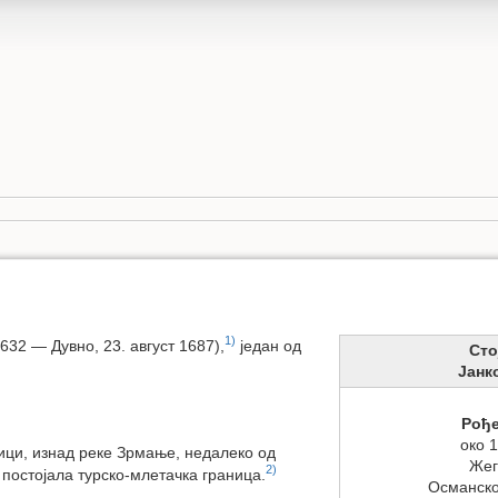
1)
632 — Дувно, 23. август 1687),
један од
Сто
Јанк
Рођ
око 
вици, изнад реке Зрмање, недалеко од
Жег
2)
 постојала турско-млетачка граница.
Османско