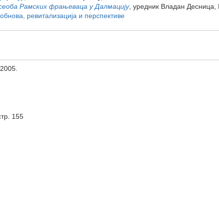
сеоба Рамских фрањеваца у Далмацију
, уредник Владан Десница, 
 обнова, ревитализација и перспективе
 2005.
стр. 155