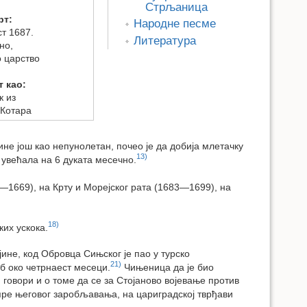
Стрљаница
рт:
Народне песме
ст 1687.
Литература
но,
 царство
т као:
к из
 Котара
ине још као непунолетан, почео је да добија млетачку
13)
увећала на 6 дуката месечно.
—1669), на Крту и Морејског рата (1683—1699), на
18)
ких ускока.
ине, код Обровца Сињског је пао у турско
21)
об око четрнаест месеци.
Чињеница да је био
 говори и о томе да се за Стојаново војевање против
ре његовог заробљавања, на цариградској тврђави