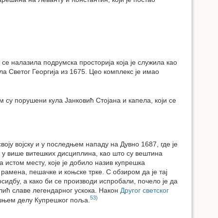
 се налазила подрумска просторија која је служила као
а Светог Георгија из 1675. Цео комплекс је имао
м су порушени кула Јанковић Стојана и капела, који се
оју војску и у последњем нападу на Дувно 1687, где је
е у више витешких дисциплина, као што су вештина
 истом месту, које је добило назив купрешка
амена, пешачке и коњске трке. С обзиром да је тај
идбу, а како би се производи испробали, почело је да
лић славе легендарног ускока. Након
Другог светског
53)
ишњем делу Купрешког поља.