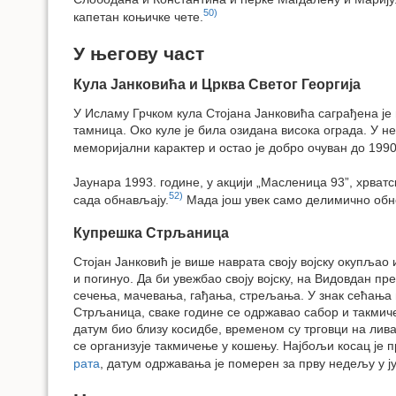
50)
капетан коњичке чете.
У његову част
Кула Јанковића и Црква Светог Георгија
У Исламу Грчком кула Стојана Јанковића саграђена је н
тамница. Око куле је била озидана висока ограда. У н
меморијални карактер и остао је добро очуван до 1990
Јаунара 1993. године, у акцији „Масленица 93”, хрватс
52)
сада обнављају.
Мада још увек само делимично обнов
Купрешка Стрљаница
Стојан Јанковић је више наврата своју војску окупљао
и погинуо. Да би увежбао своју војску, на Видовдан п
сечења, мачевања, гађања, стрељања. У знак сећања на
Стрљаница, сваке године се одржавао сабор и такмиче
датум био близу косидбе, временом су трговци на лив
се организује такмичење у кошењу. Најбољи косац је 
рата
, датум одржавања је померен за прву недељу у ј