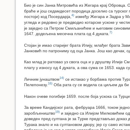
Био је син Јанка Митровића из Жегара крај Обровца. О
браће и још седамдесет породица доселио са турског 
4)
постоји) код Посердарја,
између Жегара и Задра у Мле
угледа и редовно је предводио котарске ускоке у чест
је заједно са Петром Смиљанићем и његовим синови
7)
1647. додељена месечна плата од 4 дуката.
Стојан је имао старијег брата Илију, млађег брата Зав
Јанковић по патрониму од оца Јанка. Још као дечак, о
Као млад је ратовао уз свога оца и у друштву Илије С
плату у износу од 4 дуката, а ова сума се 1653. када 
14)
Личним јунаштвом
се истакао у борбама против Тур
16)
Пелепонезу.
Оба рата су се водила са циљем да би 
Након очеве погибије 1659. после боја ускока са Турц
За време Кандијског рата, фебруара 1666, током једно
19)
заробљеништво
и заједно са Илијом Милковићем од
доведен пред султана је за Турке представљао доказ д
Турака знало и на султановом двору, јер су само истак
пободена је на коље глава харамбаше Илије Смиљан