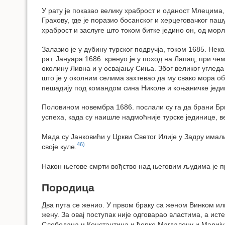
У рату је показао велику храброст и оданост Млецима,
Грахову, где је поразио босанског и херцеговачког паш
храброст и заслуге што током битке једино он, од морл
Залазио је у дубину турског подручја, током 1685. Не
рат. Јануара 1686. кренуо је у поход на Лапац, при че
околину Ливна и у освајању Сиња. Због великог угледа
што је у околним селима захтевао да му свако мора о
пешадију под командом сина Николе и коњаничке једи
Половином новембра 1686. послали су га да брани Бриб
успеха, када су наишле надмоћније турске јединице, 
Мада су Јанковићи у Цркви Светог Илије у Задру имали
46)
своје куле.
Након његове смрти вођство над његовим људима је п
Породица
Два пута се женио. У првом браку са женом Винком ил
жену. За овај поступак није одговарао властима, а ис
Слободана и Константина и ћерке Магдалену и Марију