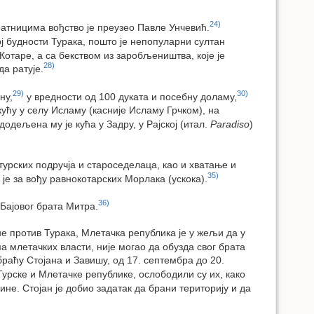
24)
ратницима вођство је преузео Павле Унчевић.
 будности Турака, пошто је непопуларни султан
 Котаре, а са бекством из заробљеништва, које је
28)
да ратује.
29)
30)
ну,
у вредности од 100 дуката и посебну доламу,
кућу у селу Исламу (касније Исламу Грчком), на
одељена му је кућа у Задру, у Рајској (итал.
Paradiso
)
урских подручја и староседелаца, као и хватање и
35)
е за вођу равнокотарских Морлака (ускока).
36)
 Бајовог брата Митра.
не против Турака, Млетачка република је у жељи да у
а млетачких власти, није могао да обузда свог брата
 браћу Стојана и Завишу, од 17. септембра до 20.
Турске и Млетачке републике, ослободили су их, како
дине. Стојан је добио задатак да брани територију и да