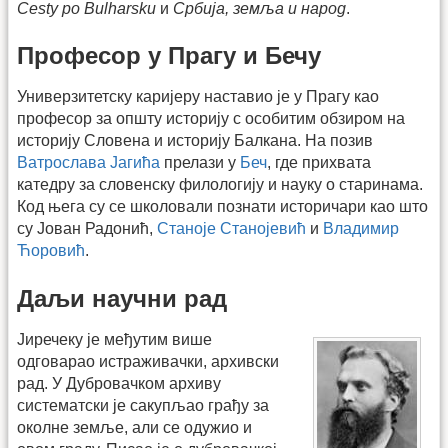
Cesty po Bulharsku
и
Србија, земља и народ
.
Професор у Прагу и Бечу
Универзитетску каријеру наставио је у Прагу као
професор за општу историју с особитим обзиром на
историју Словена и историју Балкана. На позив
Ватрослава Јагића
прелази у
Беч
, где прихвата
катедру за словенску филологију и науку о старинама.
Код њега су се школовали познати историчари као што
су Јован Радонић,
Станоје Станојевић
и
Владимир
Ћоровић
.
Даљи научни рад
Јиречеку је међутим више
одговарао истраживачки, архивски
рад. У Дубровачком архиву
систематски је сакупљао грађу за
околне земље, али се одужио и