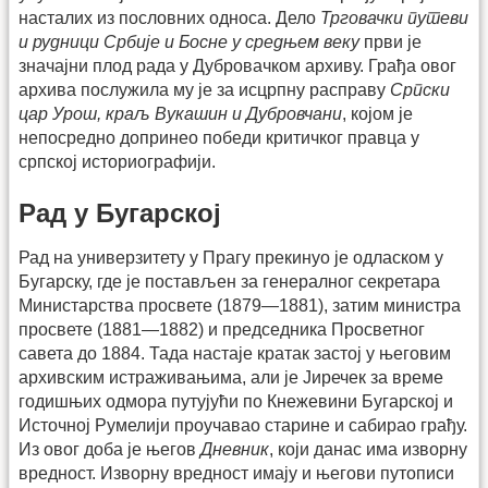
насталих из пословних односа. Дело
Трговачки путеви
и рудници Србије и Босне у средњем веку
први је
значајни плод рада у Дубровачком архиву. Грађа овог
архива послужила му је за исцрпну расправу
Српски
цар Урош, краљ Вукашин и Дубровчани
, којом је
непосредно допринео победи критичког правца у
српској историографији.
Рад у Бугарској
Рад на универзитету у Прагу прекинуо је одласком у
Бугарску, где је постављен за генералног секретара
Министарства просвете (1879—1881), затим министра
просвете (1881—1882) и председника Просветног
савета до 1884. Тада настаје кратак застој у његовим
архивским истраживањима, али је Јиречек за време
годишњих одмора путујући по Кнежевини Бугарској и
Источној Румелији проучавао старине и сабирао грађу.
Из овог доба је његов
Дневник
, који данас има изворну
вредност. Изворну вредност имају и његови путописи