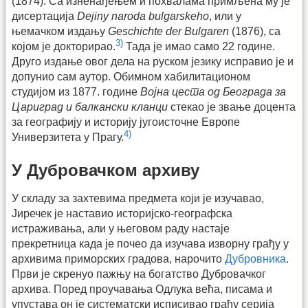
(1874). Са изненађењем и похвалама примљена му је
дисертација
Dejiny naroda bulgarskeho
, или у
њемачком издању
Geschichte der Bulgaren
(1876), са
3)
којом је докторирао.
Тада је имао само 22 године.
Друго издање овог дела на руском језику исправио је и
допунио сам аутор. Обимном хабилитационом
студијом из 1877. године
Војна цеста од Београда за
Цариград и балкански кланци
стекао је звање доцента
за географију и историју југоисточне Европе
4)
Универзитета у Прагу.
У Дубровачком архиву
У складу за захтевима предмета који је изучавао,
Јиречек је наставио историјско-географска
истраживања, али у његовом раду настаје
прекретница када је почео да изучава изворну грађу у
архивима приморских градова, нарочито
Дубровника
.
Први је скренуо пажњу на богатство Дубровачког
архива. Поред проучавања Одлука већа, писама и
упустава он је систематски исписивао грађу серија