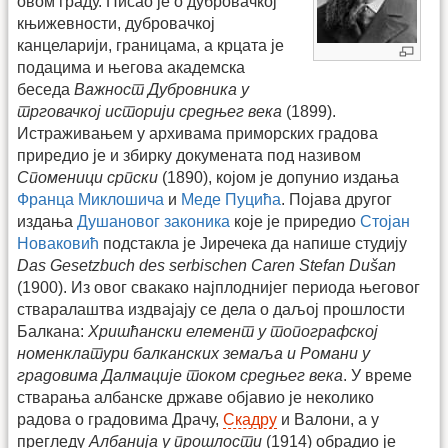
овом граду. Писао је о дубровачкој
књижевности, дубровачкој
канцеларији, границама, а крцата је
подацима и његова академска
беседа
Важност Дубровника у
трговачкој историји средњег века
(1899).
Истраживањем у архивама приморских градова
приредио је и збирку докумената под називом
Споменици српски
(1890), којом је допунио издања
Франца Миклошича
и
Меде Пуцића
. Појава другог
издања
Душановог законика
које је приредио
Стојан
Новаковић
подстакла је Јиречека да напише студију
Das Gesetzbuch des serbischen Caren Stefan Dušan
(1900). Из овог свакако најплоднијег периода његовог
стваралаштва издвајају се дела о даљој прошлости
Балкана:
Хришћански елемент у топографској
номенклатури балканских земаља и Романи у
градовима Далмације током средњег века
. У време
стварања албанске државе објавио је неколико
радова о градовима Драчу,
Скадру
и Валони, а у
прегледу
Албанија у прошлости
(1914) обрадио је