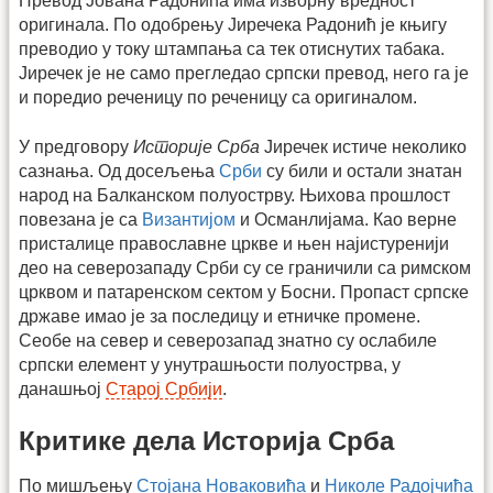
Превод Јована Радонића има изворну вредност
оригинала. По одобрењу Јиречека Радонић је књигу
преводио у току штампања са тек отиснутих табака.
Јиречек је не само прегледао српски превод, него га је
и поредио реченицу по реченицу са оригиналом.
У предговору
Историје Срба
Јиречек истиче неколико
сазнања. Од досељења
Срби
су били и остали знатан
народ на Балканском полуострву. Њихова прошлост
повезана је са
Византијом
и Османлијама. Као верне
присталице православне цркве и њен најистуренији
део на северозападу Срби су се граничили са римском
црквом и патаренском сектом у Босни. Пропаст српске
државе имао је за последицу и етничке промене.
Сеобе на север и северозапад знатно су ослабиле
српски елемент у унутрашњости полуострва, у
данашњој
Старој Србији
.
Критике дела Историја Срба
По мишљењу
Стојана Новаковића
и
Николе Радојчића