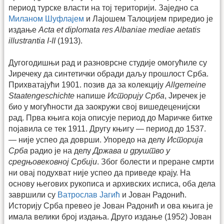
период турске власти на тој територији. Заједно са
Миланом Шуфлајем
и Лајошем Талоцијем приредио је
издање
Acta et diplomata res Albaniae mediae aetatis
illustrantia I-II
(1913).
Дугогодишњи рад и разноврсне студије омогућиле су
Јиречеку да синтетички обради даљу прошлост Срба.
Прихватајући 1901. позив да за колекцију
Allgemeine
Staatengeschichte
напише
Историју Срба
, Јиречек је
био у могућности да заокружи свој вишедеценијски
рад. Прва књига која описује период до Маричке битке
појавила се тек 1911. Другу књигу — период до 1537.
— није успео да доврши. Упоредо на делу
Историја
Срба
радио је на делу
Држава и друштво у
средњовековној Србији
. Због болести и преране смрти
ни овај подухват није успео да приведе крају. На
основу његових рукописа и архивских исписа, оба дела
завршили су
Ватрослав Јагић
и Јован Радонић.
Историју Срба превео је Јован Радонић и ова књига је
имала велики број издања. Друго издање (1952) Јован