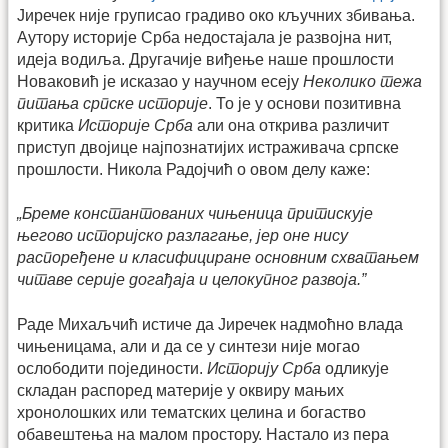
Јиречек није груписао градиво око кључних збивања.
Аутору историје Срба недостајала је развојна нит,
идеја водиља. Другачије виђење наше прошлости
Новаковић је исказао у научном есеју
Неколико тежа
питања српске историје
. То је у основи позитивна
критика
Историје Срба
али она открива различит
приступ двојице најпознатијих истраживача српске
прошлости. Никола Радојчић о овом делу каже:
„Бреме константованих чињеница притискује
његово историјско разлагање, јер оне нису
распоређене и класифициране основним схватањем
читаве серије догађаја и целокупног развоја.”
Раде Михаљчић истиче да Јиречек надмоћно влада
чињеницама, али и да се у синтези није могао
ослободити појединости.
Историју Срба
одликује
складан распоред материје у оквиру мањих
хронолошких или тематских целина и богаство
обавештења на малом простору. Настало из пера