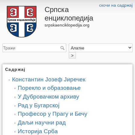
скочи на садржај
Српска
енциклопедија
srpskaenciklopedija.org
>
Садржај
Константин Јозеф Јиречек
Порекло и образовање
У Дубровачком архиву
Рад у Бугарској
Професор у Прагу и Бечу
Даљи научни рад
Историја Срба