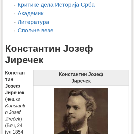
Критике дела Историја Срба
Академик
Литература
Спољне везе
Константин Јозеф
Јиречек
Констан
Константин Јозеф
тин
Јиречек
Јозеф
Јиречек
(чешки
Konstanti
n Josef
Jireček
)
(Беч, 24.
јул 1854