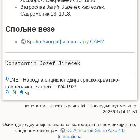
хисторик
, Савременик 13, 1918.
Ватрослав Јагић,
Јиречек као човек
,
Савременик 13, 1918.
Спољне везе
Краћа биографија на сајту САНУ
Konstantin Jozef Jirecek
1)
„NE”, Народна енциклопедија српско-хрватско-
словеначка, Загреб, 1924-1929.
2)
3)
4)
,
,
NE
константин_јозеф_јиречек.txt
· Последњи пут мењано:
2026/01/14 11:51
Осим где је другачије назначено, материјал на овом викију је под
следећом лиценцом:
CC Attribution-Share Alike 4.0
International