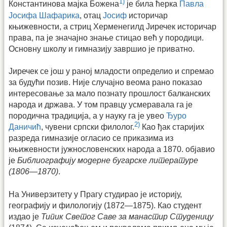
1)
Константинова мајка Божена
је била ћерка
Павла
Јосифа Шафарика
, отац
Јосиф
историчар
књижевности, а стриц Херменегилд Јиречек историчар
права, па је значајно знање стицао већ у породици.
Основну школу и гимназију завршио је приватно.
Јиречек се још у раној младости определио и спремао
за будући позив. Није случајно веома рано показао
интересовање за мало познату прошлост балканских
народа и држава. У том правцу усмеравала га је
породична традиција, а у науку га је увео
Ђуро
2)
Даничић
, чувени српски филолог.
Као ђак старијих
разреда гимназије огласио се приказима из
књижевности јужнословенских народа а 1870. објавио
је
Библиографију модерне бугарске литературе
(1806—1870)
.
На Универзитету у Прагу студирао је историју,
географију и филологију (1872—1875). Као студент
издао је
Типик Светог Саве за манастир Студеницу