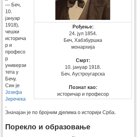
— Беч,
10.
јануар
1918),
Рођење:
чешки
24. јул 1854.
историча
Беч, Хабзбуршка
р и
монархија
професо
р
Смрт:
универзи
10. јануар 1918.
тета у
Беч, Аустроугарска
Бечу.
Син је
Познат као:
Јозефа
историчар и професор
Јиречека
.
Значајан је по бројним дјелима о историји Срба.
Порекло и образовање