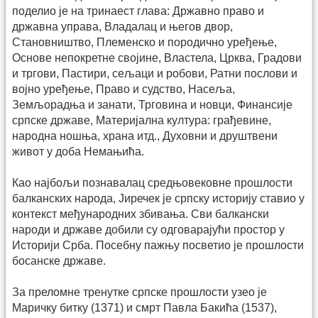
поделио је на тринаест глава: Државно право и
државна управа, Владалац и његов двор,
Становништво, Племенско и породично уређење,
Основе непокретне својине, Властела, Црква, Градови
и тргови, Пастири, сељаци и робови, Ратни послови и
војно уређење, Право и судство, Насеља,
Земљорадња и занати, Трговина и новци, Финансије
српске државе, Материјална култура: грађевине,
народна ношња, храна итд., Духовни и друштвени
живот у доба Немањића.
Као најбољи познавалац средњовековне прошлости
балканских народа, Јиречек је српску историју ставио у
контекст међународних збивања. Сви балкански
народи и државе добили су одговарајући простор у
Историји Срба. Посебну пажњу посветио је прошлости
босанске државе.
За преломне тренутке српске прошлости узео је
Маричку битку (1371) и смрт Павла Бакића (1537),