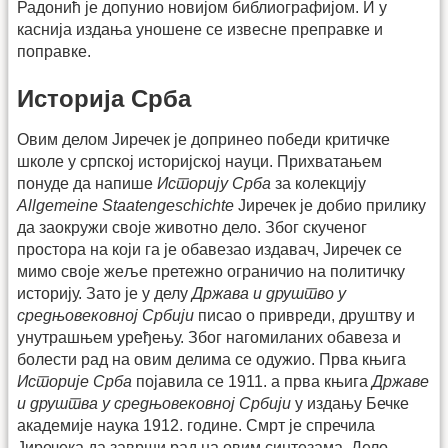
Радонић је допунио новијом библиографијом. И у
каснија издања уношене се извесне преправке и
поправке.
Историја Срба
Овим делом Јиречек је допринео победи критичке
школе у српској историјској науци. Прихватањем
понуде да напише
Историју Срба
за колекцију
Allgemeine Staatengeschichte
Јиречек је добио прилику
да заокружи своје животно дело. Због скученог
простора на који га је обавезао издавач, Јиречек се
мимо своје жеље претежно ограничио на политичку
историју. Зато је у делу
Држава и друштво у
средњовековној Србији
писао о привреди, друштву и
унутрашњем уређењу. Због нагомиланих обавеза и
болести рад на овим делима се одужио. Прва књига
Историје Срба
појавила се 1911. а прва књига
Државе
и друштва у средњовековној Србији
у издању Бечке
академије наука 1912. године. Смрт је спречила
Јиречека да заврши рад на овим синтезама. Дело