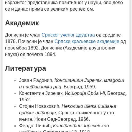
изразитог представника позитивног у науци, ово дело
се и данас прима се великим респектом.
Академик
Дописни је члан
Српског ученог друштва
од средине
1878. Почасни је члан
Српске краљевске академије
од
новембра 1892. Дописник (Академије друштвених
наука) од почетка 1894.
Литература
Јован Радонић,
Константин Јиречек, младост
и наставнички рад
, Београд, 1959.
Константин Јиречек,
Историја Срба I-II
, Београд,
1952.
Стојан Новаковић,
Неколико тежа питања
српске историје
, Српска књижевност у сто
књига, Нови Сад-Београд, 1966.
Фердо Шишић,
Константин Јиречек као