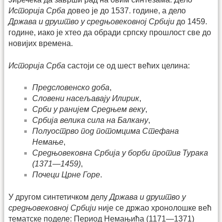
Историја Срба
довео је до 1537. године, а дело
Држава и друштво у средњовековној Србији
до 1459.
године, иако је хтео да обради српску прошлост све до
новијих времена.
Историја Срба
састоји се од шест већих целина:
Предсловенско доба
,
Словени насељавају Илирик
,
Срби у ранијем Средњем веку
,
Србија велика сила на Балкану
,
Полуострво под потомцима Стефана
Немање
,
Средњовековна Србија у борби против Турака
(1371—1459)
,
Почеци Црне Горе
.
У другом синтетичком делу
Држава и друштво у
средњовековној Србији
није се држао хронолошке већ
тематске поделе: Период Немањића (1171—1371)