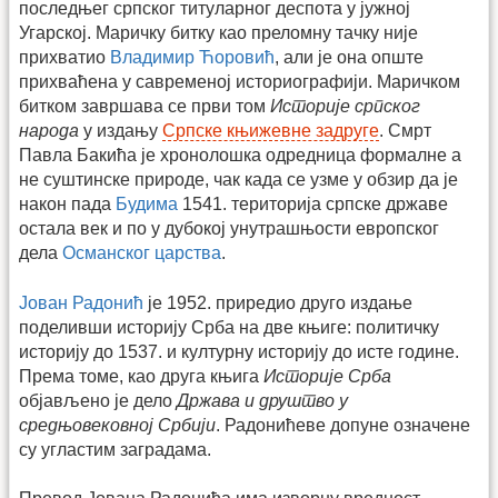
последњег српског титуларног деспота у јужној
Угарској. Маричку битку као преломну тачку није
прихватио
Владимир Ћоровић
, али је она опште
прихваћена у савременој историографији. Маричком
битком завршава се први том
Историје српског
народа
у издању
Српске књижевне задруге
. Смрт
Павла Бакића је хронолошка одредница формалне а
не суштинске природе, чак када се узме у обзир да је
након пада
Будима
1541. територија српске државе
остала век и по у дубокој унутрашњости европског
дела
Османског царства
.
Јован Радонић
је 1952. приредио друго издање
поделивши историју Срба на две књиге: политичку
историју до 1537. и културну историју до исте године.
Према томе, као друга књига
Историје Срба
објављено је дело
Држава и друштво у
средњовековној Србији
. Радонићеве допуне означене
су угластим заградама.