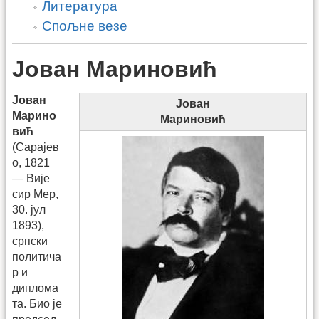
Литература
Спољне везе
Јован Мариновић
Јован
Јован
Марино
Мариновић
вић
(Сарајев
о, 1821
— Вије
сир Мер,
30. јул
1893),
српски
политича
р и
диплома
та. Био је