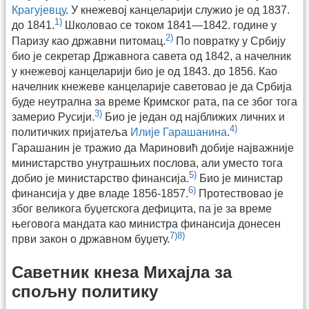
Крагујевцу
. У кнежевој канцеларији служио је од 1837.
1)
до 1841.
Школовао се током 1841—1842. године у
2)
Паризу као државни питомац.
По повратку у Србију
био је секретар Државнога савета од 1842, а начелник
у кнежевој канцеларији био је од 1843. до 1856. Као
начелник кнежеве канцеларије саветовао је да Србија
буде неутрална за време Кримског рата, па се због тога
3)
замерио Русији.
Био је један од најближих личних и
4)
политичких пријатеља
Илије Гарашанина
.
Гарашанин је тражио да Мариновић добије најважније
министарство унутрашњих послова, али уместо тога
5)
добио је министарство финансија.
Био је министар
6)
финансија у две владе 1856-1857.
Протествовао је
због великога буџетскога дефицита, па је за време
његовога мандата као министра финансија донесен
7)
8)
први закон о државном буџету.
Саветник кнеза Михајла за
спољну политику