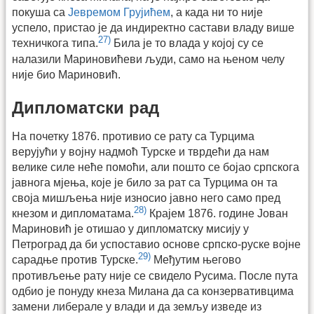
покуша са
Јевремом Грујићем
, а када ни то није
успело, пристао је да индиректно састави владу више
27)
техничкога типа.
Била је то влада у којој су се
налазили Мариновићеви људи, само на њеном челу
није био Мариновић.
Дипломатски рад
На почетку 1876. противио се рату са Турцима
верујући у војну надмоћ Турске и тврдећи да нам
велике силе неће помоћи, али пошто се бојао српскога
јавнога мјења, које је било за рат са Турцима он та
своја мишљења није износио јавно него само пред
28)
кнезом и дипломатама.
Крајем 1876. године Јован
Мариновић је отишао у дипломатску мисију у
Петроград да би успоставио основе српско-руске војне
29)
сарадње против Турске.
Међутим његово
противљење рату није се свидело Русима. После пута
одбио је понуду кнеза Милана да са конзервативцима
замени либерале у влади и да земљу изведе из