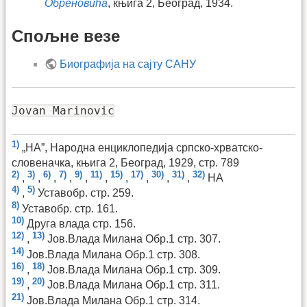
Обреновића
, књига 2, Београд, 1934.
Спољне везе
Биографија на сајту САНУ
Jovan Marinovic
1)
„НА”, Народна енциклопедија српско-хрватско-
словеначка, књига 2, Београд, 1929, стр. 789
2)
3)
6)
7)
9)
11)
15)
17)
30)
31)
32)
,
,
,
,
,
,
,
,
,
,
НА
4)
5)
,
Уставобр. стр. 259.
8)
Уставобр. стр. 161.
10)
Друга влада стр. 156.
12)
13)
,
Јов.Влада Милана Обр.1 стр. 307.
14)
Јов.Влада Милана Обр.1 стр. 308.
16)
18)
,
Јов.Влада Милана Обр.1 стр. 309.
19)
20)
,
Јов.Влада Милана Обр.1 стр. 311.
21)
Јов.Влада Милана Обр.1 стр. 314.