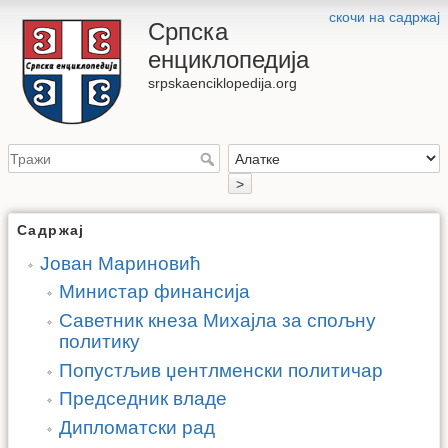
скочи на садржај
Српска
енциклопедија
srpskaenciklopedija.org
>
Садржај
Јован Мариновић
Министар финансија
Саветник кнеза Михајла за спољну
политику
Попустљив џентлменски политичар
Председник владе
Дипломатски рад