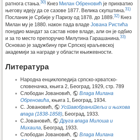
30)
ратнога стања.
Кнез
Милан Обреновић
је прихватио
31)
његову идеју да се сазове 1877. Велика скупштина.
32)
Посланик је Србије у Паризу од 1878. до 1889.
Кнез
Милан му је 1880. након пада владе
Јована Ристића
понудио мандат за састав нове владе, али он је одбио
33)
и за то место препоручио Милутина Гарашанина.
Основао је задужбину при Српској краљевској
академији за награде у области књижевности.
Литература
Народна енциклопедија српско-хрватско-
словеначка, књига 2, Београд, 1929, стр. 789
Слободан Јовановић,
Влада Милана
Обреновића
, књига 1, Београд, 1934.
С. Јовановић,
Уставобранитељи и њихова
влада (1838-1858)
, Београд, 1933.
С.Јовановић,
Друга влада Милоша и
Михаила
, Београд, 1933.
Слободан Јовановић,
Влада Милана