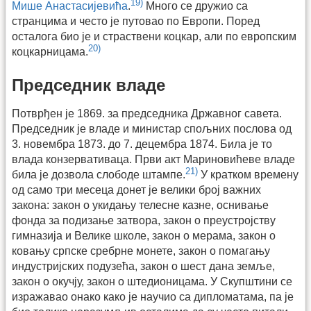
19)
Мише Анастасијевића
.
Много се дружио са
странцима и често је путовао по Европи. Поред
осталога био је и страствени коцкар, али по европским
20)
коцкарницама.
Председник владе
Потврђен је 1869. за председника Државног савета.
Председник је владе и министар спољних послова од
3. новембра 1873. до 7. децембра 1874. Била је то
влада конзервативаца. Први акт Мариновићеве владе
21)
била је дозвола слободе штампе.
У кратком времену
од само три месеца донет је велики број важних
закона: закон о укидању телесне казне, оснивање
фонда за подизање затвора, закон о преустројству
гимназија и Велике школе, закон о мерама, закон о
ковању српске сребрне монете, закон о помагању
индустријских подузећа, закон о шест дана земље,
закон о окучју, закон о штедионицама. У Скупштини се
изражавао онако како је научио са дипломатама, па је