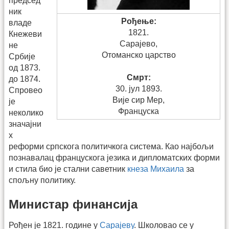
председ
ник
Рођење:
владе
1821.
Кнежеви
Сарајево,
не
Отоманско царство
Србије
од 1873.
Смрт:
до 1874.
30. јул 1893.
Спровео
Вије сир Мер,
је
Француска
неколико
значајни
х
реформи српскога политичкога система. Као најбољи
познавалац францускога језика и дипломатских форми
и стила био је стални саветник
кнеза Михаила
за
спољну политику.
Министар финансија
Рођен је 1821. године у
Сарајеву
. Школовао се у