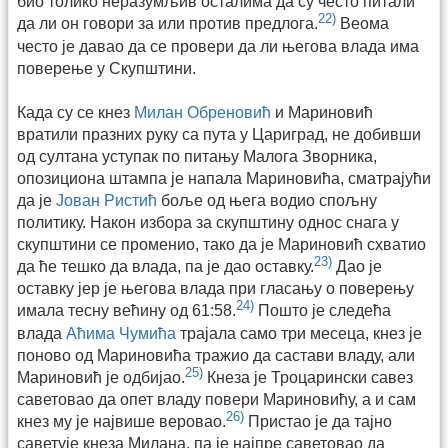
био толико неразумљив осталима да су често питали
22)
да ли он говори за или против предлога.
Веома
често је давао да се провери да ли његова влада има
поверење у Скупштини.
Када су се кнез
Милан Обреновић
и Мариновић
вратили празних руку са пута у Цариград, не добивши
од султана уступак по питању Малога Зворника,
опозициона штампа је напала Мариновића, сматрајући
да је
Јован Ристић
боље од њега водио спољну
политику. Након избора за скупштину однос снага у
скупштини се променио, тако да је Мариновић схватио
23)
да ће тешко да влада, па је дао оставку.
Дао је
оставку јер је његова влада при гласању о поверењу
24)
имала тесну већину од 61:58.
Пошто је следећа
влада
Аћима Чумића
трајала само три месеца, кнез је
поново од Мариновића тражио да састави владу, али
25)
Мариновић је одбијао.
Кнеза је Троцарински савез
саветовао да опет владу повери Мариновићу, а и сам
26)
кнез му је највише веровао.
Пристао је да тајно
саветује кнеза Милана, па је најпре саветовао да