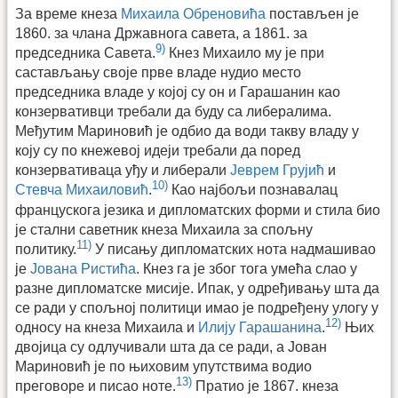
За време кнеза
Михаила Обреновића
постављен је
1860. за члана Државнога савета, а 1861. за
9)
председника Савета.
Кнез Михаило му је при
састављању своје прве владе нудио место
председника владе у којој су он и Гарашанин као
конзервативци требали да буду са либералима.
Међутим Мариновић је одбио да води такву владу у
коју су по кнежевој идеји требали да поред
конзервативаца уђу и либерали
Јеврем Грујић
и
10)
Стевча Михаиловић
.
Као најбољи познавалац
францускога језика и дипломатских форми и стила био
је стални саветник кнеза Михаила за спољну
11)
политику.
У писању дипломатских нота надмашивао
је
Јована Ристића
. Кнез га је због тога умећа слао у
разне дипломатске мисије. Ипак, у одређивању шта да
се ради у спољној политици имао је подређену улогу у
12)
односу на кнеза Михаила и
Илију Гарашанина
.
Њих
двојица су одлучивали шта да се ради, а Јован
Мариновић је по њиховим упутствима водио
13)
преговоре и писао ноте.
Пратио је 1867. кнеза