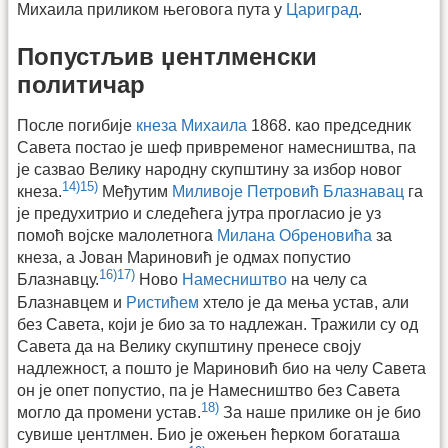
Михаила приликом његовога пута у
Цариград
.
Попустљив џентлменски
политичар
После погибије
кнеза Михаила
1868. као председник
Савета постао је шеф привременог намесништва, па
је сазвао Велику народну скупштину за избор новог
14)
15)
кнеза.
Међутим
Миливоје Петровић Блазнавац
га
је предухитрио и следећега јутра прогласио је уз
помоћ војске малолетнога
Милана Обреновића
за
кнеза, а Јован Мариновић је одмах попустио
16)
17)
Блазнавцу.
Ново
Намесништво
на челу са
Блазнавцем и
Ристићем
хтело је да мења устав, али
без Савета, који је био за то надлежан. Тражили су од
Савета да на Велику скупштину пренесе своју
надлежност, а пошто је Мариновић био на челу Савета
он је опет попустио, па је Намесништво без Савета
18)
могло да промени устав.
За наше прилике он је био
сувише џентлмен. Био је ожењен ћерком богаташа